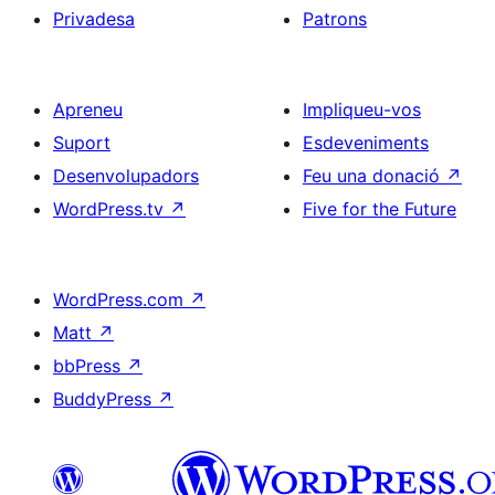
Privadesa
Patrons
Apreneu
Impliqueu-vos
Suport
Esdeveniments
Desenvolupadors
Feu una donació
↗
WordPress.tv
↗
Five for the Future
WordPress.com
↗
Matt
↗
bbPress
↗
BuddyPress
↗