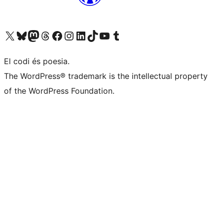
Visiteu el nostre compte X (abans Twitter)
Visiteu el nostre compte de Bluesky
Visiteu el nostre compte al Mastodon
Visiteu el nostre compte de Threads
Visiteu la nostra pàgina al Facebook
Visiteu el nostre compte d'Instagram
Visiteu el nostre compte de LinkedIn
Visiteu el nostre compte de TikTok
Visiteu el nostre canal al YouTube
Visiteu el nostre compte de Tumblr
El codi és poesia.
The WordPress® trademark is the intellectual property
of the WordPress Foundation.