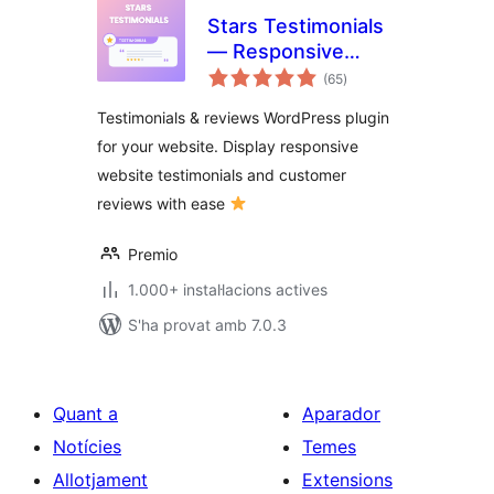
Stars Testimonials
— Responsive
puntuacions
Reviews & Star
(65
)
totals
Ratings
Testimonials & reviews WordPress plugin
for your website. Display responsive
website testimonials and customer
reviews with ease
Premio
1.000+ instal·lacions actives
S'ha provat amb 7.0.3
Quant a
Aparador
Notícies
Temes
Allotjament
Extensions