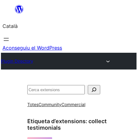
Vés
al
Català
contingut
Aconseguiu el WordPress
Plugin Directory
Cerca
Totes
Community
Commercial
Etiqueta d’extensions:
collect
testimonials