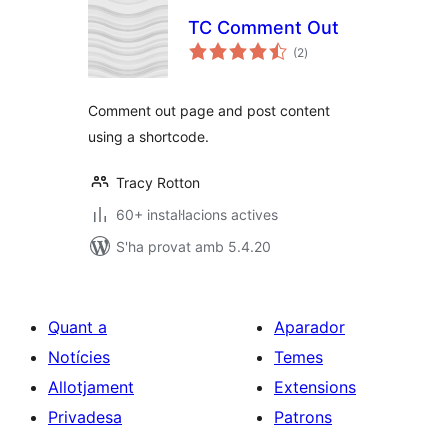
TC Comment Out
puntuacions
(2
)
totals
Comment out page and post content
using a shortcode.
Tracy Rotton
60+ instal·lacions actives
S'ha provat amb 5.4.20
Quant a
Aparador
Notícies
Temes
Allotjament
Extensions
Privadesa
Patrons