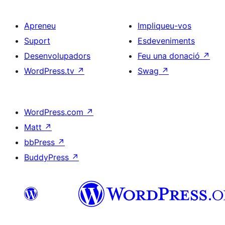
Apreneu
Impliqueu-vos
Suport
Esdeveniments
Desenvolupadors
Feu una donació
↗
WordPress.tv
↗
Swag
↗
WordPress.com
↗
Matt
↗
bbPress
↗
BuddyPress
↗