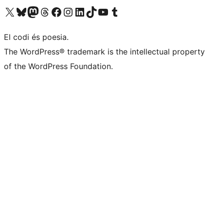
Visiteu el nostre compte X (abans Twitter)
Visiteu el nostre compte de Bluesky
Visiteu el nostre compte al Mastodon
Visiteu el nostre compte de Threads
Visiteu la nostra pàgina al Facebook
Visiteu el nostre compte d'Instagram
Visiteu el nostre compte de LinkedIn
Visiteu el nostre compte de TikTok
Visiteu el nostre canal al YouTube
Visiteu el nostre compte de Tumblr
El codi és poesia.
The WordPress® trademark is the intellectual property
of the WordPress Foundation.