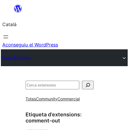
Vés
al
Català
contingut
Aconseguiu el WordPress
Plugin Directory
Cerca
Totes
Community
Commercial
Etiqueta d’extensions:
comment-out