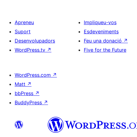
Apreneu
Impliqueu-vos
Suport
Esdeveniments
Desenvolupadors
Feu una donació
↗
WordPress.tv
↗
Five for the Future
WordPress.com
↗
Matt
↗
bbPress
↗
BuddyPress
↗