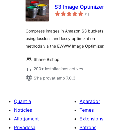
S3 Image Optimizer
puntuacions
(1
)
totals
Compress images in Amazon S3 buckets
using lossless and lossy optimization
methods via the EWWW Image Optimizer.
Shane Bishop
200+ instal·lacions actives
S'ha provat amb 7.0.3
Quant a
Aparador
Notícies
Temes
Allotjament
Extensions
Privadesa
Patrons