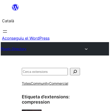
Vés
al
Català
contingut
Aconseguiu el WordPress
Plugin Directory
Cerca
Totes
Community
Commercial
Etiqueta d’extensions:
compression