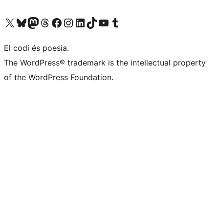
Visiteu el nostre compte X (abans Twitter)
Visiteu el nostre compte de Bluesky
Visiteu el nostre compte al Mastodon
Visiteu el nostre compte de Threads
Visiteu la nostra pàgina al Facebook
Visiteu el nostre compte d'Instagram
Visiteu el nostre compte de LinkedIn
Visiteu el nostre compte de TikTok
Visiteu el nostre canal al YouTube
Visiteu el nostre compte de Tumblr
El codi és poesia.
The WordPress® trademark is the intellectual property
of the WordPress Foundation.