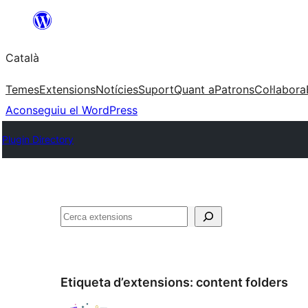
Vés
al
Català
contingut
Temes
Extensions
Notícies
Suport
Quant a
Patrons
Col·labora
Aconseguiu el WordPress
Plugin Directory
Cerca
Etiqueta d’extensions:
content folders