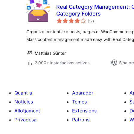
Real Category Management: 
Category Folders
puntuacions
(17
)
totals
Organize content like posts, pages or WooCommerce pr
Mass content management made easy with Real Categ
Matthias Günter
2.000+ instal·lacions actives
S'ha pr
Quant a
Aparador
A
Notícies
Temes
S
Allotjament
Extensions
D
Privadesa
Patrons
W