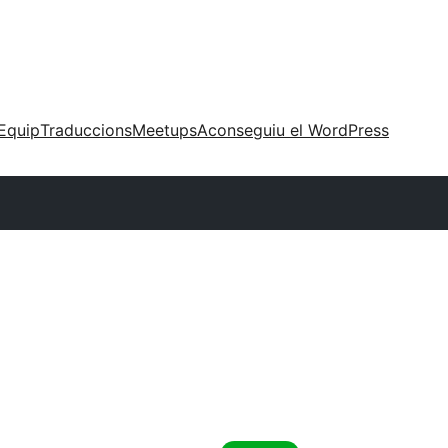
Equip
Traduccions
Meetups
Aconseguiu el WordPress