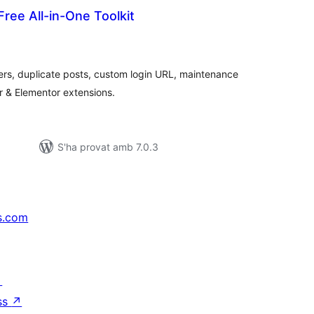
ree All-in-One Toolkit
ntuacions
tals
lders, duplicate posts, custom login URL, maintenance
r & Elementor extensions.
S'ha provat amb 7.0.3
s.com
↗
ss
↗