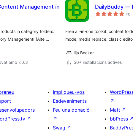
Content Management in
DailyBuddy — F
pu
(1
)
to
oducts in category folders.
Free all-in-one toolkit: content fo
ory Management! (Alte …
mode, media replace, classic edito
Ilja Becker
ovat amb 7.0.3
50+ instal·lacions actives
preneu
Impliqueu-vos
WordPres
uport
Esdeveniments
↗
esenvolupadors
Feu una donació
Matt
↗
ordPress.tv
↗
↗
bbPress
Swag
↗
BuddyPre