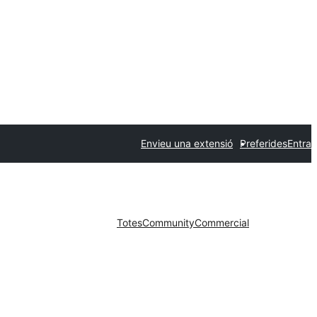
Envieu una extensió
Preferides
Entra
Totes
Community
Commercial