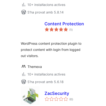
10+ instal·lacions actives
S'ha provat amb 5.8.14
Content Protection
puntuacions
(1
)
totals
WordPress content protection plugin to
protect content with login from logged
out visitors.
Themexa
10+ instal·lacions actives
S'ha provat amb 5.6.18
ZacSecurity
puntuacions
(0
)
totals