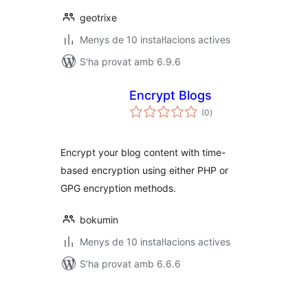
geotrixe
Menys de 10 instal·lacions actives
S'ha provat amb 6.9.6
Encrypt Blogs
puntuacions
(0
)
totals
Encrypt your blog content with time-
based encryption using either PHP or
GPG encryption methods.
bokumin
Menys de 10 instal·lacions actives
S'ha provat amb 6.6.6
Paginació