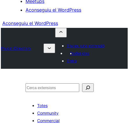
Meetups
Aconseguiu el WordPress
Aconseguiu el WordPress
Envieu una extensió
Plugin Directory
Preferides
Entra
Cerca
Totes
Community
Commercial