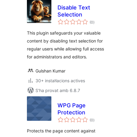
Disable Text
Selection
puntuacions
(0
)
totals
This plugin safeguards your valuable
content by disabling text selection for
regular users while allowing full access
for administrators and editors.
Gulshan Kumar
30+ instal·lacions actives
S'ha provat amb 6.8.7
WPG Page
Protection
puntuacions
(0
)
totals
Protects the page content against