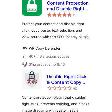
Content Protection
and Disable Right
puntuacions
Click
(1
)
totals
Protect your content and disable right
click, copy paste, text selection, and
view source with this SEO-friendly plugin.
WP Copy Defender
40+ instal·lacions actives
S'ha provat amb 6.7.6
Disable Right Click
& Content Copy
puntuacions
Protection
(0
)
totals
Content protection plugin that disables
right-click, prevents copying, and blocks
image dragging with customizable