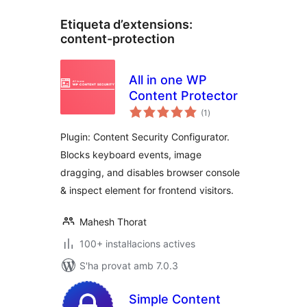
Etiqueta d’extensions:
content-protection
All in one WP
Content Protector
puntuacions
(1
)
totals
Plugin: Content Security Configurator.
Blocks keyboard events, image
dragging, and disables browser console
& inspect element for frontend visitors.
Mahesh Thorat
100+ instal·lacions actives
S'ha provat amb 7.0.3
Simple Content