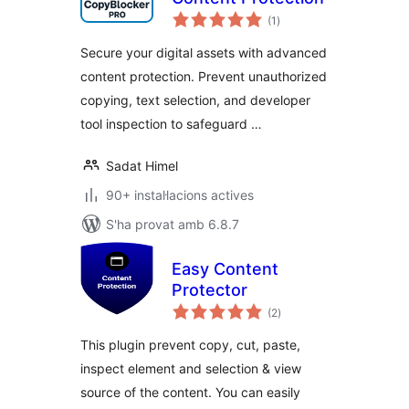
puntuacions
(1
)
totals
Secure your digital assets with advanced
content protection. Prevent unauthorized
copying, text selection, and developer
tool inspection to safeguard …
Sadat Himel
90+ instal·lacions actives
S'ha provat amb 6.8.7
Easy Content
Protector
puntuacions
(2
)
totals
This plugin prevent copy, cut, paste,
inspect element and selection & view
source of the content. You can easily