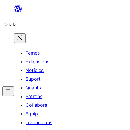
Vés
al
Català
contingut
Temes
Extensions
Notícies
Suport
Quant a
Patrons
Col·labora
Equip
Traduccions