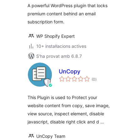
A powerful WordPress plugin that locks
premium content behind an email
subscription form.
WP Shopify Expert
10+ instal·lacions actives
S'ha provat amb 6.8.7
UnCopy
puntuacions
(0
)
totals
This Plugin is used to Protect your
website content from copy, save image,
view source, inspect element, disable
javascript, disable right click and d …
UnCopy Team