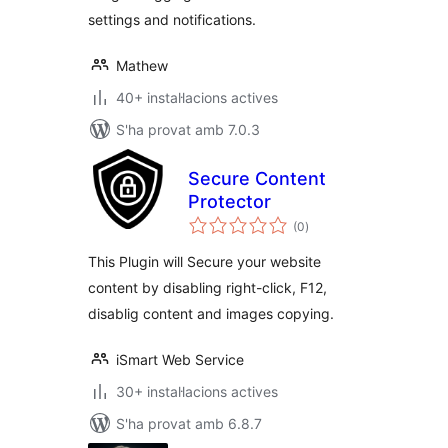
settings and notifications.
Mathew
40+ instal·lacions actives
S'ha provat amb 7.0.3
Secure Content
Protector
puntuacions
(0
)
totals
This Plugin will Secure your website
content by disabling right-click, F12,
disablig content and images copying.
iSmart Web Service
30+ instal·lacions actives
S'ha provat amb 6.8.7