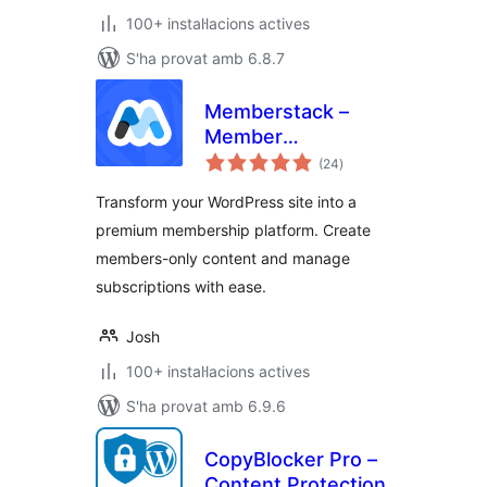
100+ instal·lacions actives
S'ha provat amb 6.8.7
Memberstack –
Member
puntuacions
Management &
(24
)
totals
Content Protection
Transform your WordPress site into a
premium membership platform. Create
members-only content and manage
subscriptions with ease.
Josh
100+ instal·lacions actives
S'ha provat amb 6.9.6
CopyBlocker Pro –
Content Protection