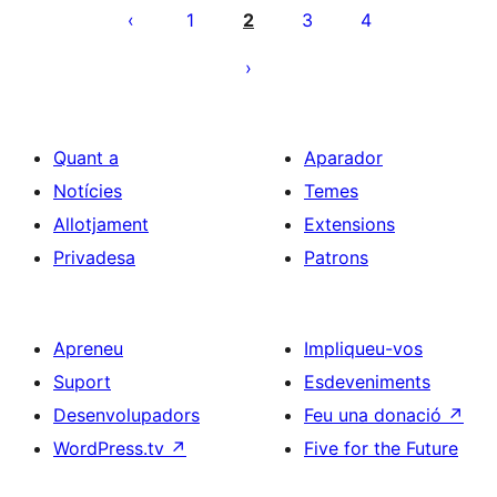
de
1
2
3
4
les
entrades
Quant a
Aparador
Notícies
Temes
Allotjament
Extensions
Privadesa
Patrons
Apreneu
Impliqueu-vos
Suport
Esdeveniments
Desenvolupadors
Feu una donació
↗
WordPress.tv
↗
Five for the Future