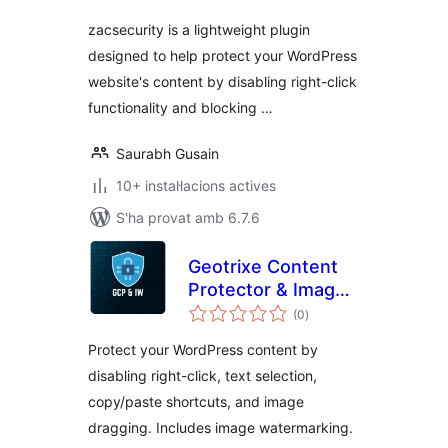
zacsecurity is a lightweight plugin
designed to help protect your WordPress
website's content by disabling right-click
functionality and blocking …
Saurabh Gusain
10+ instal·lacions actives
S'ha provat amb 6.7.6
Geotrixe Content
Protector & Image
puntuacions
Watermarker
(0
)
totals
Protect your WordPress content by
disabling right-click, text selection,
copy/paste shortcuts, and image
dragging. Includes image watermarking.