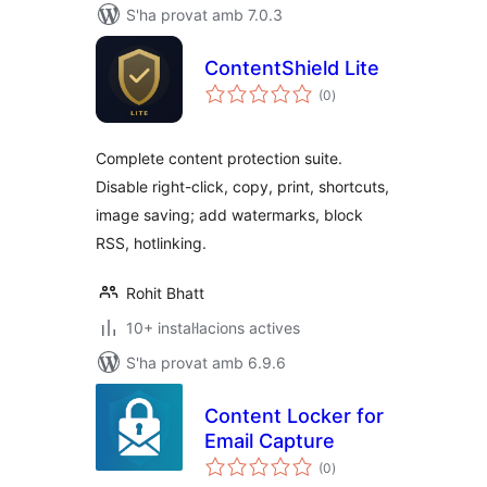
S'ha provat amb 7.0.3
ContentShield Lite
puntuacions
(0
)
totals
Complete content protection suite.
Disable right-click, copy, print, shortcuts,
image saving; add watermarks, block
RSS, hotlinking.
Rohit Bhatt
10+ instal·lacions actives
S'ha provat amb 6.9.6
Content Locker for
Email Capture
puntuacions
(0
)
totals