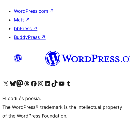
WordPress.com
↗
Matt
↗
bbPress
↗
BuddyPress
↗
Visiteu el nostre compte X (abans Twitter)
Visiteu el nostre compte de Bluesky
Visiteu el nostre compte al Mastodon
Visiteu el nostre compte de Threads
Visiteu la nostra pàgina al Facebook
Visiteu el nostre compte d'Instagram
Visiteu el nostre compte de LinkedIn
Visiteu el nostre compte de TikTok
Visiteu el nostre canal al YouTube
Visiteu el nostre compte de Tumblr
El codi és poesia.
The WordPress® trademark is the intellectual property
of the WordPress Foundation.