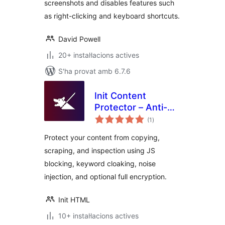
screenshots and disables features such
as right-clicking and keyboard shortcuts.
David Powell
20+ instal·lacions actives
S'ha provat amb 6.7.6
Init Content
Protector – Anti-
puntuacions
Copy, Anti-Scrape,
(1
)
totals
Encrypt-All
Protect your content from copying,
scraping, and inspection using JS
blocking, keyword cloaking, noise
injection, and optional full encryption.
Init HTML
10+ instal·lacions actives