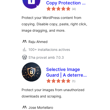
Copy Protection &
puntuacions
No Right Click
(4
)
totals
Protect your WordPress content from
copying. Disable copy, paste, right click,
image dragging, and more.
Raju Ahmed
100+ instal·lacions actives
S'ha provat amb 7.0.3
Selective Image
Guard | A deterrent
puntuacions
for unauthorized
(1
)
totals
downloads and
Protect your images from unauthorized
scraping
downloads and scraping.
Jose Mortellaro