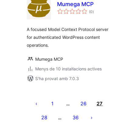
Mumega MCP
puntuacions
(0
)
totals
A focused Model Context Protocol server
for authenticated WordPress content
operations.
Mumega MCP
Menys de 10 instal·lacions actives
S'ha provat amb 7.0.3
Paginació
de
1
26
27
…
les
28
36
…
entrades