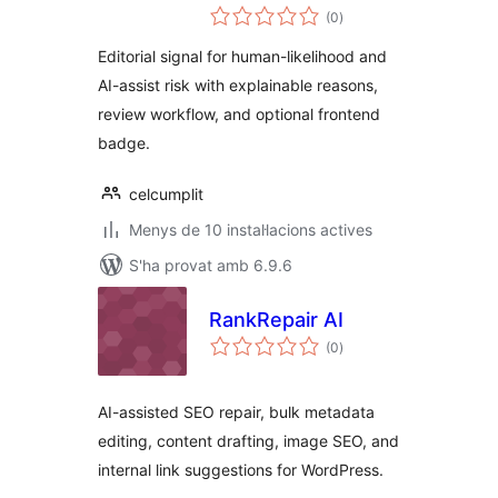
puntuacions
(0
)
totals
Editorial signal for human-likelihood and
AI-assist risk with explainable reasons,
review workflow, and optional frontend
badge.
celcumplit
Menys de 10 instal·lacions actives
S'ha provat amb 6.9.6
RankRepair AI
puntuacions
(0
)
totals
AI-assisted SEO repair, bulk metadata
editing, content drafting, image SEO, and
internal link suggestions for WordPress.