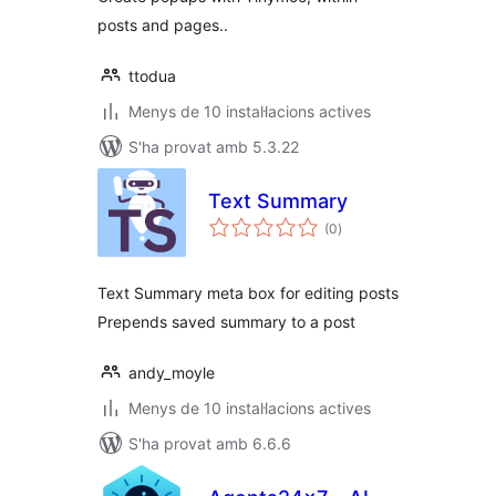
posts and pages..
ttodua
Menys de 10 instal·lacions actives
S'ha provat amb 5.3.22
Text Summary
puntuacions
(0
)
totals
Text Summary meta box for editing posts
Prepends saved summary to a post
andy_moyle
Menys de 10 instal·lacions actives
S'ha provat amb 6.6.6