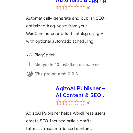
Automatic Blogging
puntuacions
(0
)
totals
Automatically generate and publish SEO-
optimized blog posts from your
WooCommerce product catalog using AI,
with optional automatic scheduling.
BlogSprint
Menys de 10 instal·lacions actives
S'ha provat amb 6.9.6
AgizoAI Publisher –
AI Content & SEO
puntuacions
Writer
(0
)
totals
AgizoAI Publisher helps WordPress users
create SEO-focused article drafts,
tutorials, research-based content,