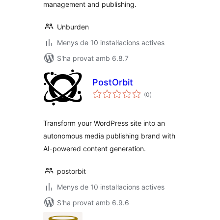
management and publishing.
Unburden
Menys de 10 instal·lacions actives
S'ha provat amb 6.8.7
PostOrbit
puntuacions
(0
)
totals
Transform your WordPress site into an
autonomous media publishing brand with
AI-powered content generation.
postorbit
Menys de 10 instal·lacions actives
S'ha provat amb 6.9.6