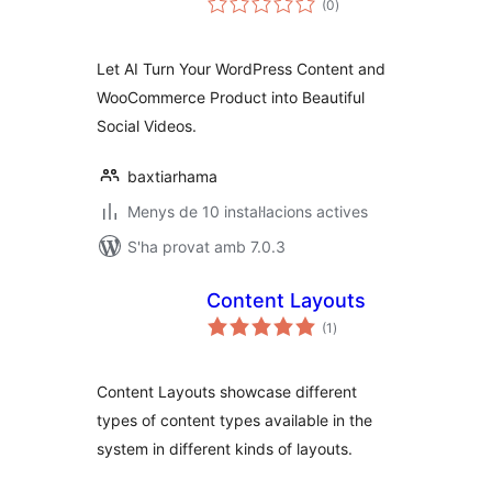
(0
)
totals
Let AI Turn Your WordPress Content and
WooCommerce Product into Beautiful
Social Videos.
baxtiarhama
Menys de 10 instal·lacions actives
S'ha provat amb 7.0.3
Content Layouts
puntuacions
(1
)
totals
Content Layouts showcase different
types of content types available in the
system in different kinds of layouts.