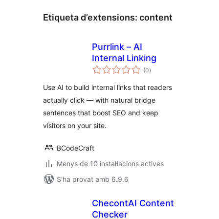
Etiqueta d’extensions:
content
Purrlink – AI
Internal Linking
puntuacions
(0
)
totals
Use AI to build internal links that readers
actually click — with natural bridge
sentences that boost SEO and keep
visitors on your site.
BCodeCraft
Menys de 10 instal·lacions actives
S'ha provat amb 6.9.6
ChecontAI Content
Checker