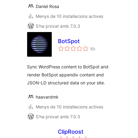
Daniel Rosa
Menys de 10 instal·lacions actives
S'ha provat amb 7.0.3
BotSpot
puntuacions
(0
)
totals
Sync WordPress content to BotSpot and
render BotSpot appendix content and
JSON-LD structured data on your site.
haavardmk
Menys de 10 instal·lacions actives
S'ha provat amb 7.0.3
ClipRoost
puntuacions