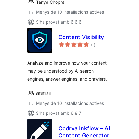
Tanya Chopra
Menys de 10 instal·lacions actives
S'ha provat amb 6.6.6
Content Visibility
puntuacions
(1
)
totals
Analyze and improve how your content
may be understood by AI search
engines, answer engines, and crawlers.
sitetrail
Menys de 10 instal·lacions actives
S'ha provat amb 6.8.7
Codrva Inkflow – AI
Content Generator