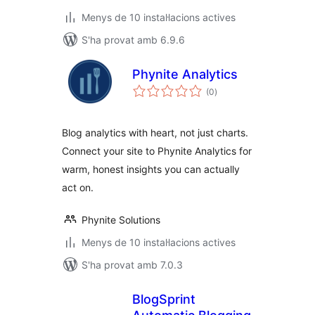
Menys de 10 instal·lacions actives
S'ha provat amb 6.9.6
Phynite Analytics
puntuacions
(0
)
totals
Blog analytics with heart, not just charts.
Connect your site to Phynite Analytics for
warm, honest insights you can actually
act on.
Phynite Solutions
Menys de 10 instal·lacions actives
S'ha provat amb 7.0.3
BlogSprint