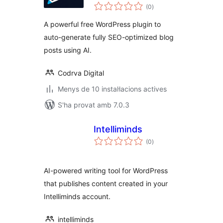
puntuacions
(0
)
totals
A powerful free WordPress plugin to
auto-generate fully SEO-optimized blog
posts using AI.
Codrva Digital
Menys de 10 instal·lacions actives
S'ha provat amb 7.0.3
Intelliminds
puntuacions
(0
)
totals
AI-powered writing tool for WordPress
that publishes content created in your
Intelliminds account.
intelliminds