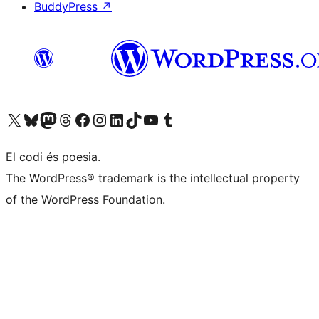
BuddyPress
↗
Visiteu el nostre compte X (abans Twitter)
Visiteu el nostre compte de Bluesky
Visiteu el nostre compte al Mastodon
Visiteu el nostre compte de Threads
Visiteu la nostra pàgina al Facebook
Visiteu el nostre compte d'Instagram
Visiteu el nostre compte de LinkedIn
Visiteu el nostre compte de TikTok
Visiteu el nostre canal al YouTube
Visiteu el nostre compte de Tumblr
El codi és poesia.
The WordPress® trademark is the intellectual property
of the WordPress Foundation.