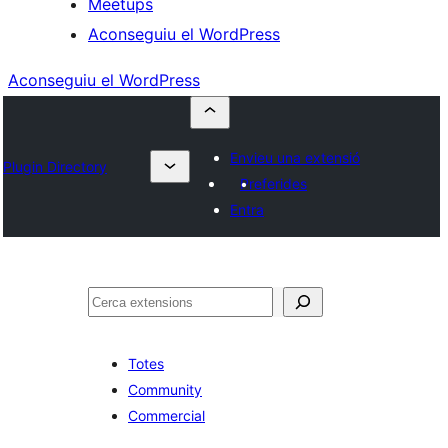
Meetups
Aconseguiu el WordPress
Aconseguiu el WordPress
Envieu una extensió
Plugin Directory
Preferides
Entra
Cerca
Totes
Community
Commercial