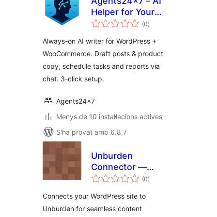
Agents24x7 – AI
Helper for Your
puntuacions
Site: write SEO
(0
)
totals
posts, grow traffic
Always-on AI writer for WordPress +
WooCommerce. Draft posts & product
copy, schedule tasks and reports via
chat. 3-click setup.
Agents24x7
Menys de 10 instal·lacions actives
S'ha provat amb 6.8.7
Unburden
Connector —
puntuacions
Effortless Content
(0
)
totals
Publishing
Connects your WordPress site to
Unburden for seamless content