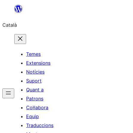
Vés
al
Català
contingut
Temes
Extensions
Notícies
Suport
Quant a
Patrons
Col·labora
Equip
Traduccions