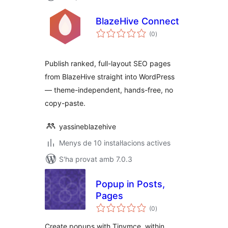
BlazeHive Connect
puntuacions
(0
)
totals
Publish ranked, full-layout SEO pages
from BlazeHive straight into WordPress
— theme-independent, hands-free, no
copy-paste.
yassineblazehive
Menys de 10 instal·lacions actives
S'ha provat amb 7.0.3
Popup in Posts,
Pages
puntuacions
(0
)
totals
Create popups with Tinymce, within