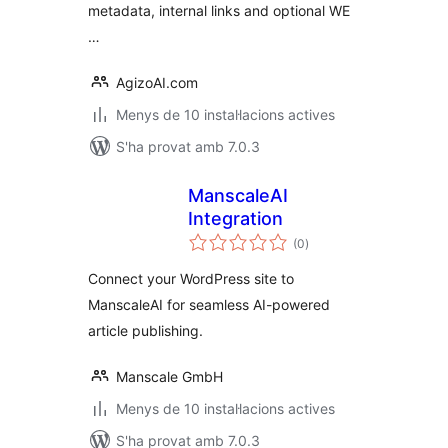
metadata, internal links and optional WE
…
AgizoAI.com
Menys de 10 instal·lacions actives
S'ha provat amb 7.0.3
ManscaleAI
Integration
puntuacions
(0
)
totals
Connect your WordPress site to
ManscaleAI for seamless AI-powered
article publishing.
Manscale GmbH
Menys de 10 instal·lacions actives
S'ha provat amb 7.0.3