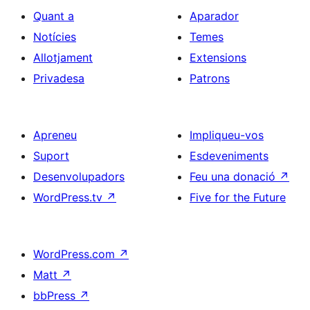
Quant a
Aparador
Notícies
Temes
Allotjament
Extensions
Privadesa
Patrons
Apreneu
Impliqueu-vos
Suport
Esdeveniments
Desenvolupadors
Feu una donació
↗
WordPress.tv
↗
Five for the Future
WordPress.com
↗
Matt
↗
bbPress
↗