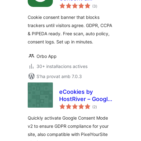
puntuacions
Compliance Banner
(3
)
totals
(GDPR, CCPA,
Cookie consent banner that blocks
PIPEDA)
trackers until visitors agree. GDPR, CCPA
& PIPEDA ready. Free scan, auto policy,
consent logs. Set up in minutes.
Orbo App
30+ instal·lacions actives
S'ha provat amb 7.0.3
eCookies by
HostRiver – Google
puntuacions
Consent Mode v2
(2
)
totals
and GDPR Cookie
Quickly activate Google Consent Mode
Banner Integration
v2 to ensure GDPR compliance for your
site, also compatible with PixelYourSite