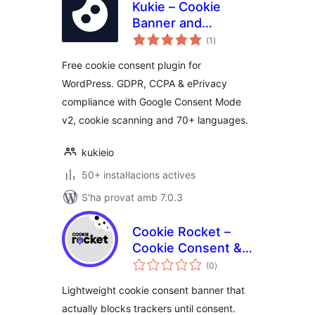
Kukie – Cookie
Banner and
puntuacions
Consent
(1
)
totals
Management
Free cookie consent plugin for
(GDPR, CCPA,
WordPress. GDPR, CCPA & ePrivacy
DSVGO, CNIL,
compliance with Google Consent Mode
PIPEDA)
v2, cookie scanning and 70+ languages.
kukieio
50+ instal·lacions actives
S'ha provat amb 7.0.3
Cookie Rocket –
Cookie Consent &
puntuacions
Privacy Compliance
(0
)
totals
Lightweight cookie consent banner that
actually blocks trackers until consent.