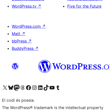
WordPress.tv
↗
Five for the Future
WordPress.com
↗
Matt
↗
bbPress
↗
BuddyPress
↗
Visiteu el nostre compte X (abans Twitter)
Visiteu el nostre compte de Bluesky
Visiteu el nostre compte al Mastodon
Visiteu el nostre compte de Threads
Visiteu la nostra pàgina al Facebook
Visiteu el nostre compte d'Instagram
Visiteu el nostre compte de LinkedIn
Visiteu el nostre compte de TikTok
Visiteu el nostre canal al YouTube
Visiteu el nostre compte de Tumblr
El codi és poesia.
The WordPress® trademark is the intellectual property