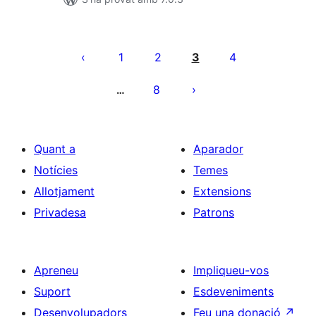
Paginació
de
1
2
3
4
les
8
…
entrades
Quant a
Aparador
Notícies
Temes
Allotjament
Extensions
Privadesa
Patrons
Apreneu
Impliqueu-vos
Suport
Esdeveniments
Desenvolupadors
Feu una donació
↗