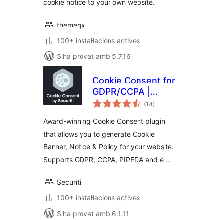
cookie notice to your own website.
themeqx
100+ instal·lacions actives
S'ha provat amb 5.7.16
Cookie Consent for
GDPR/CCPA |
puntuacions
Securiti
(14
)
totals
Award-winning Cookie Consent plugin
that allows you to generate Cookie
Banner, Notice & Policy for your website.
Supports GDPR, CCPA, PIPEDA and e …
Securiti
100+ instal·lacions actives
S'ha provat amb 6.1.11