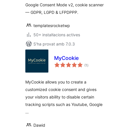
Google Consent Mode v2, cookie scanner
— GDPR, LGPD & LFPDPPP.
templatesrocketwp
50+ instal·lacions actives
S'ha provat amb 7.0.3
MyCookie
puntuacions
(1
)
totals
MyCookie allows you to create a
customized cookie consent and gives
your visitors ability to disable certain
tracking scripts such as Youtube, Google
…
Dawid