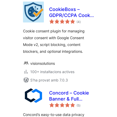
CookieBoxs –
GDPR/CCPA Cookie
puntuacions
Consent & Google
(4
)
totals
Consent Mode v2
Cookie consent plugin for managing
visitor consent with Google Consent
Mode v2, script blocking, content
blockers, and optional integrations.
visionsolutions
100+ instal·lacions actives
S'ha provat amb 7.0.3
Concord – Cookie
Banner & Full
puntuacions
Privacy Platform for
(5
)
totals
Cookie Consent &
Concord’s easy-to-use data privacy
GDPR/CCPA