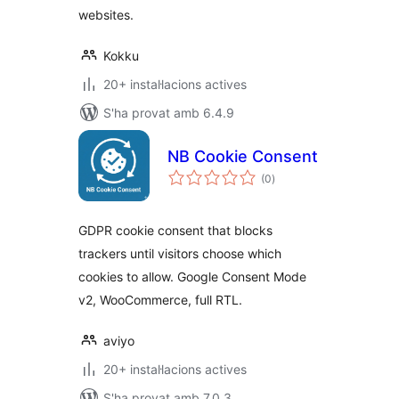
websites.
Kokku
20+ instal·lacions actives
S'ha provat amb 6.4.9
NB Cookie Consent
puntuacions
(0
)
totals
GDPR cookie consent that blocks
trackers until visitors choose which
cookies to allow. Google Consent Mode
v2, WooCommerce, full RTL.
aviyo
20+ instal·lacions actives
S'ha provat amb 7.0.3