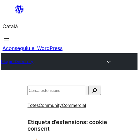
Vés
al
Català
contingut
Aconseguiu el WordPress
Plugin Directory
Cerca
Totes
Community
Commercial
Etiqueta d’extensions:
cookie
consent