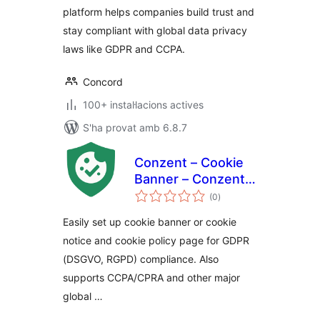
platform helps companies build trust and
Compliance
stay compliant with global data privacy
laws like GDPR and CCPA.
Concord
100+ instal·lacions actives
S'ha provat amb 6.8.7
Conzent – Cookie
Banner – Conzent
puntuacions
CMP – Google CMP
(0
)
totals
& IAB TCF Certified
Easily set up cookie banner or cookie
notice and cookie policy page for GDPR
(DSGVO, RGPD) compliance. Also
supports CCPA/CPRA and other major
global …