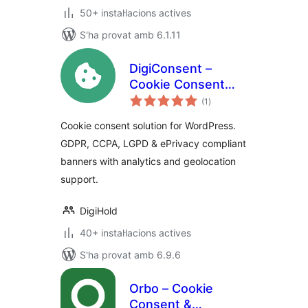
50+ instal·lacions actives
S'ha provat amb 6.1.11
DigiConsent –
Cookie Consent
puntuacions
Banner for GDPR,
(1
)
totals
CCPA & ePrivacy
Cookie consent solution for WordPress.
Compliance
GDPR, CCPA, LGPD & ePrivacy compliant
banners with analytics and geolocation
support.
DigiHold
40+ instal·lacions actives
S'ha provat amb 6.9.6
Orbo – Cookie
Consent &