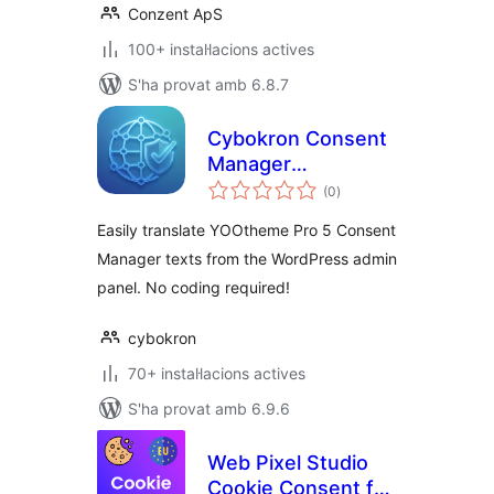
Conzent ApS
100+ instal·lacions actives
S'ha provat amb 6.8.7
Cybokron Consent
Manager
puntuacions
Translations for
(0
)
totals
YOOtheme Pro
Easily translate YOOtheme Pro 5 Consent
Manager texts from the WordPress admin
panel. No coding required!
cybokron
70+ instal·lacions actives
S'ha provat amb 6.9.6
Web Pixel Studio
Cookie Consent for