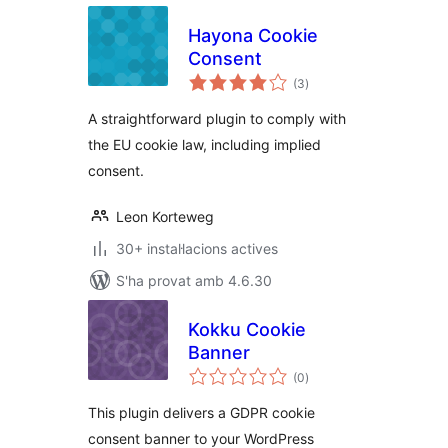
Hayona Cookie
Consent
puntuacions
(3
)
totals
A straightforward plugin to comply with
the EU cookie law, including implied
consent.
Leon Korteweg
30+ instal·lacions actives
S'ha provat amb 4.6.30
Kokku Cookie
Banner
puntuacions
(0
)
totals
This plugin delivers a GDPR cookie
consent banner to your WordPress