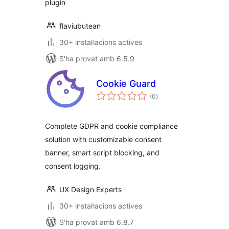
plugin
flaviubutean
30+ instal·lacions actives
S'ha provat amb 6.5.9
Cookie Guard
puntuacions
(0
)
totals
Complete GDPR and cookie compliance
solution with customizable consent
banner, smart script blocking, and
consent logging.
UX Design Experts
30+ instal·lacions actives
S'ha provat amb 6.8.7