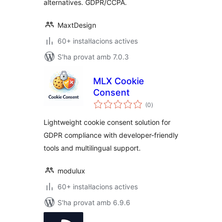
alternatives. GDPR/CCPA.
MaxtDesign
60+ instal·lacions actives
S'ha provat amb 7.0.3
MLX Cookie
Consent
puntuacions
(0
)
totals
Lightweight cookie consent solution for
GDPR compliance with developer-friendly
tools and multilingual support.
modulux
60+ instal·lacions actives
S'ha provat amb 6.9.6