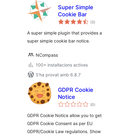
Super Simple
Cookie Bar
puntuacions
(3
)
totals
A super simple plugin that provides a
super simple cookie bar notice.
NCompass
100+ instal·lacions actives
S'ha provat amb 6.8.7
GDPR Cookie
Notice
puntuacions
(0
)
totals
GDPR Cookie Notice allow you to get
GDPR Cookie Consent as per EU
GDPR/Cookie Law regulations. Show