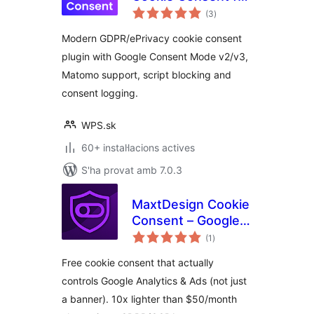
puntuacions
EU
(3
)
totals
Modern GDPR/ePrivacy cookie consent
plugin with Google Consent Mode v2/v3,
Matomo support, script blocking and
consent logging.
WPS.sk
60+ instal·lacions actives
S'ha provat amb 7.0.3
MaxtDesign Cookie
Consent – Google
puntuacions
Consent Mode v2
(1
)
totals
Free cookie consent that actually
controls Google Analytics & Ads (not just
a banner). 10x lighter than $50/month