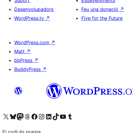
Suport
Esdeveniments
Desenvolupadors
Feu una donació
↗
WordPress.tv
↗
Five for the Future
WordPress.com
↗
Matt
↗
bbPress
↗
BuddyPress
↗
Visiteu el nostre compte X (abans Twitter)
Visiteu el nostre compte de Bluesky
Visiteu el nostre compte al Mastodon
Visiteu el nostre compte de Threads
Visiteu la nostra pàgina al Facebook
Visiteu el nostre compte d'Instagram
Visiteu el nostre compte de LinkedIn
Visiteu el nostre compte de TikTok
Visiteu el nostre canal al YouTube
Visiteu el nostre compte de Tumblr
El codi és poesia.