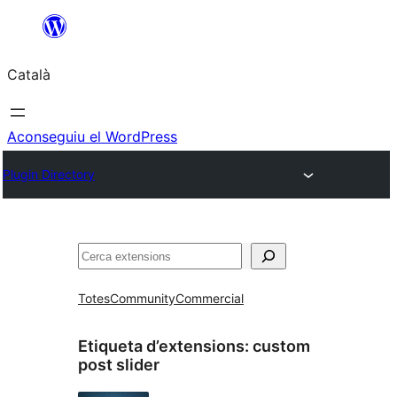
Vés
al
Català
contingut
Aconseguiu el WordPress
Plugin Directory
Cerca
Totes
Community
Commercial
Etiqueta d’extensions:
custom
post slider