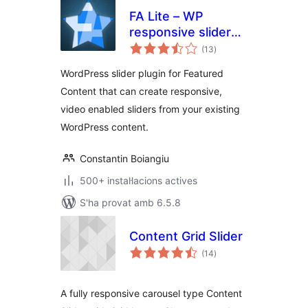
FA Lite – WP
responsive slider
puntuacions
plugin
(13
)
totals
WordPress slider plugin for Featured
Content that can create responsive,
video enabled sliders from your existing
WordPress content.
Constantin Boiangiu
500+ instal·lacions actives
S'ha provat amb 6.5.8
Content Grid Slider
puntuacions
(14
)
totals
A fully responsive carousel type Content