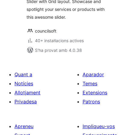
Slider with Grid layout. Showcase and
spotlight your services or products with
this awesome slider.
councilsoft
40+ instal·lacions actives
S'ha provat amb 4.0.38
Quant a
Aparador
Notícies
Temes
Allotjament
Extensions
Privadesa
Patrons
Apreneu
Impliqueu-vos