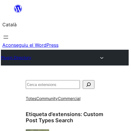
Vés
al
Català
contingut
Aconseguiu el WordPress
Plugin Directory
Cerca
Totes
Community
Commercial
Etiqueta d’extensions:
Custom
Post Types Search