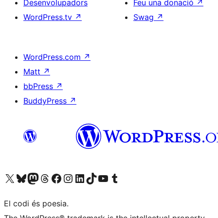
Desenvolupadors
Feu una donació
↗
WordPress.tv
↗
Swag
↗
WordPress.com
↗
Matt
↗
bbPress
↗
BuddyPress
↗
Visiteu el nostre compte X (abans Twitter)
Visiteu el nostre compte de Bluesky
Visiteu el nostre compte al Mastodon
Visiteu el nostre compte de Threads
Visiteu la nostra pàgina al Facebook
Visiteu el nostre compte d'Instagram
Visiteu el nostre compte de LinkedIn
Visiteu el nostre compte de TikTok
Visiteu el nostre canal al YouTube
Visiteu el nostre compte de Tumblr
El codi és poesia.