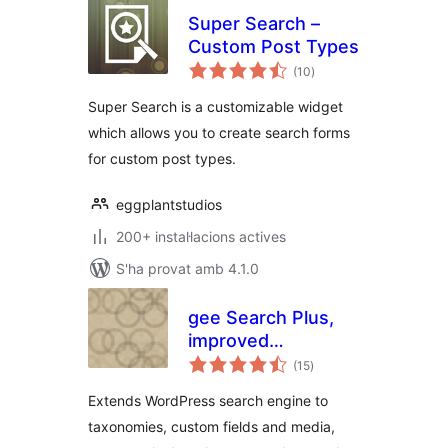
Super Search –
Custom Post Types
puntuacions
(10
)
totals
Super Search is a customizable widget
which allows you to create search forms
for custom post types.
eggplantstudios
200+ instal·lacions actives
S'ha provat amb 4.1.0
gee Search Plus,
improved
puntuacions
WordPress search
(15
)
totals
Extends WordPress search engine to
taxonomies, custom fields and media,