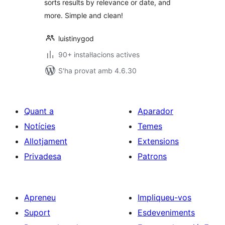
sorts results by relevance or date, and
more. Simple and clean!
luistinygod
90+ instal·lacions actives
S'ha provat amb 4.6.30
Quant a
Aparador
Notícies
Temes
Allotjament
Extensions
Privadesa
Patrons
Apreneu
Impliqueu-vos
Suport
Esdeveniments