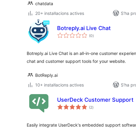
chatdata
20+ instal·lacions actives
S'ha pr
Botreply.ai Live Chat
puntuacions
(0
)
totals
Botreply.ai Live Chat is an all-in-one customer experien
chat and customer support tools for your website.
BotReply.ai
10+ instal·lacions actives
S'ha pr
UserDeck Customer Support
puntuacions
(2
)
totals
Easily integrate UserDeck's embedded support softwar