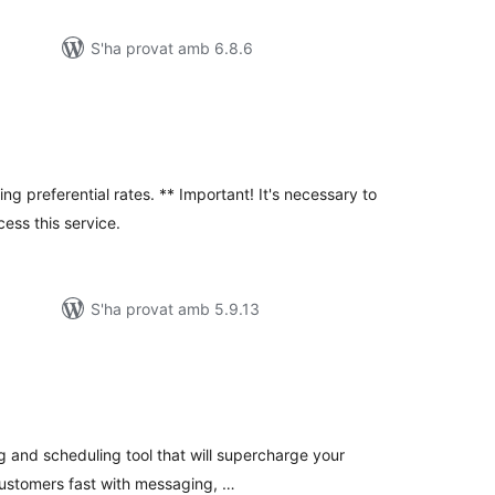
S'ha provat amb 6.8.6
untuacions
tals
ng preferential rates. ** Important! It's necessary to
ess this service.
S'ha provat amb 5.9.13
untuacions
tals
 and scheduling tool that will supercharge your
customers fast with messaging, …