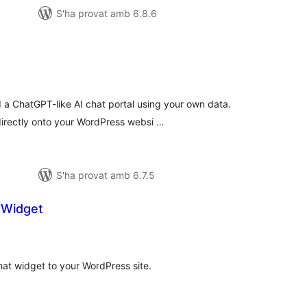
S'ha provat amb 6.8.6
untuacions
tals
 a ChatGPT-like AI chat portal using your own data.
irectly onto your WordPress websi …
S'ha provat amb 6.7.5
 Widget
untuacions
tals
at widget to your WordPress site.