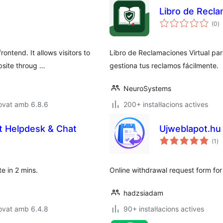
Libro de Recl
p
(0
)
to
ntend. It allows visitors to
Libro de Reclamaciones Virtual pa
bsite throug …
gestiona tus reclamos fácilmente.
NeuroSystems
ovat amb 6.8.6
200+ instal·lacions actives
t Helpdesk & Chat
Ujweblapot.hu
pu
(1
)
to
e in 2 mins.
Online withdrawal request form f
hadzsiadam
ovat amb 6.4.8
90+ instal·lacions actives