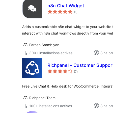
n8n Chat Widget
puntuacions
(1
)
totals
Adds a customizable n8n chat widget to your website fro
interact with n8n chat workflows directly from your we
Farhan Srambiyan
300+ instal·lacions actives
S'ha pr
Richpanel – Customer Suppor
puntuacions
(7
)
totals
Free Live Chat & Help desk for WooCommerce. Integrat
Richpanel Team
100+ instal·lacions actives
S'ha pr