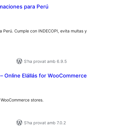
amaciones para Perú
untuacions
tals
ra Perú. Cumple con INDECOPI, evita multas y
S'ha provat amb 6.9.5
 – Online Elállás for WooCommerce
ntuacions
tals
or WooCommerce stores.
S'ha provat amb 7.0.2