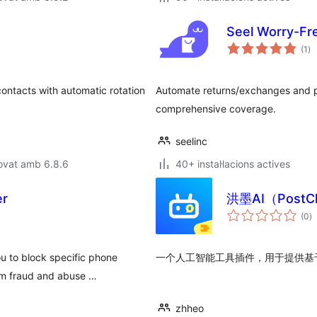
Seel Worry-Fr
pu
(1
)
to
ntacts with automatic rotation
Automate returns/exchanges and pr
comprehensive coverage.
seelinc
ovat amb 6.8.6
40+ instal·lacions actives
er
洪墨AI（PostC
p
(0
)
to
u to block specific phone
一个人工智能工具插件，用于提供基
rom fraud and abuse …
zhheo