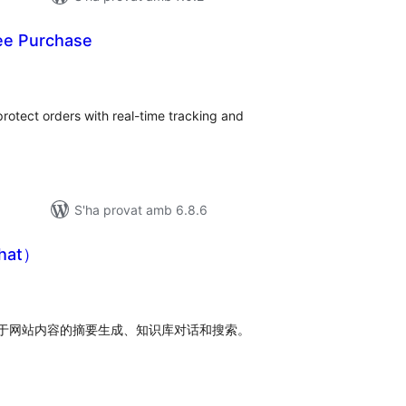
ee Purchase
ntuacions
tals
otect orders with real-time tracking and
S'ha provat amb 6.8.6
hat）
untuacions
tals
于网站内容的摘要生成、知识库对话和搜索。