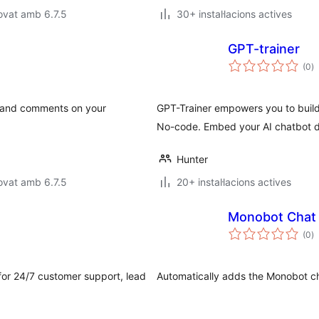
ovat amb 6.7.5
30+ instal·lacions actives
GPT-trainer
p
(0
)
to
n and comments on your
GPT-Trainer empowers you to build
No-code. Embed your AI chatbot d
Hunter
ovat amb 6.7.5
20+ instal·lacions actives
Monobot Chat
p
(0
)
to
or 24/7 customer support, lead
Automatically adds the Monobot ch