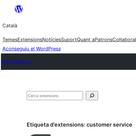
Vés
al
Català
contingut
Temes
Extensions
Notícies
Suport
Quant a
Patrons
Col·labora
Aconseguiu el WordPress
Plugin Directory
Cerca
Etiqueta d’extensions:
customer service