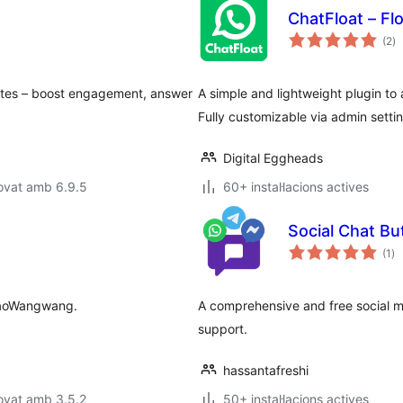
ChatFloat – Fl
pu
(2
)
to
nutes – boost engagement, answer
A simple and lightweight plugin to
Fully customizable via admin setti
Digital Eggheads
ovat amb 6.9.5
60+ instal·lacions actives
Social Chat Bu
pu
(1
)
to
baoWangwang.
A comprehensive and free social m
support.
hassantafreshi
ovat amb 3.5.2
50+ instal·lacions actives