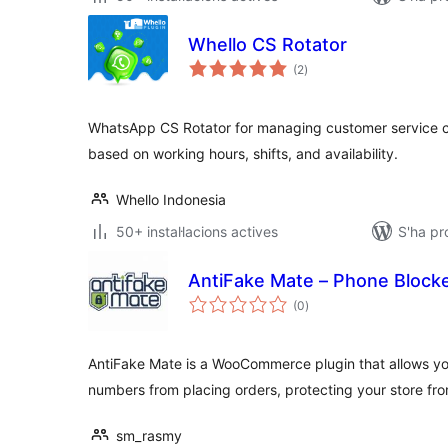
Whello CS Rotator
puntuacions
(2
)
totals
WhatsApp CS Rotator for managing customer service co
based on working hours, shifts, and availability.
Whello Indonesia
50+ instal·lacions actives
S'ha pr
AntiFake Mate – Phone Block
puntuacions
(0
)
totals
AntiFake Mate is a WooCommerce plugin that allows yo
numbers from placing orders, protecting your store f
sm_rasmy