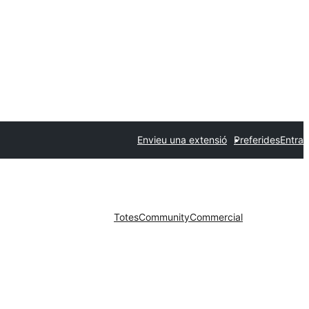
Envieu una extensió
Preferides
Entra
Totes
Community
Commercial