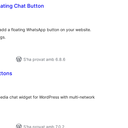
oating Chat Button
ntuacions
tals
 add a floating WhatsApp button on your website.
ngs.
S'ha provat amb 6.8.6
ttons
ntuacions
tals
edia chat widget for WordPress with multi-network
S'ha provat amb 7.0.2