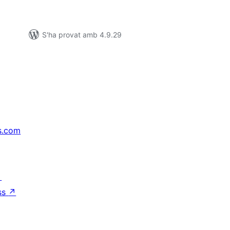
S'ha provat amb 4.9.29
s.com
↗
ss
↗