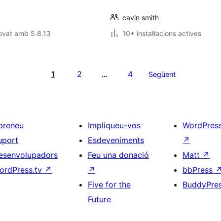
cavin smith
ovat amb 5.8.13
10+ instal·lacions actives
1
2
4
…
Següent
preneu
Impliqueu-vos
WordPres
uport
Esdeveniments
↗
esenvolupadors
Feu una donació
Matt
↗
ordPress.tv
↗
↗
bbPress
Five for the
BuddyPre
Future