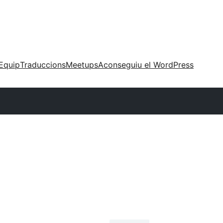
Equip
Traduccions
Meetups
Aconseguiu el WordPress