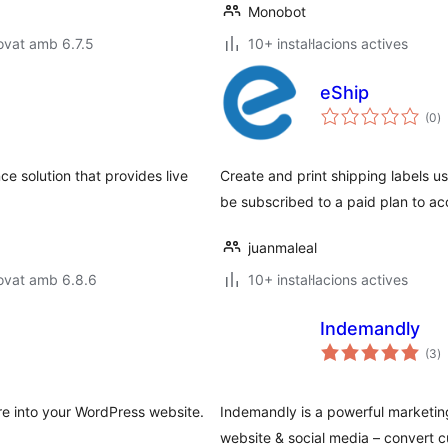
Monobot
ovat amb 6.7.5
10+ instal·lacions actives
eShip
p
(0
)
to
ce solution that provides live
Create and print shipping labels usi
be subscribed to a paid plan to acc
juanmaleal
ovat amb 6.8.6
10+ instal·lacions actives
Indemandly
p
(3
)
to
e into your WordPress website.
Indemandly is a powerful marketing
website & social media – convert 