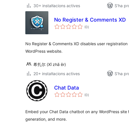
30+ instal·lacions actives
S'ha pr
No Register & Comments XD
puntuacions
(0
)
totals
No Register & Comments XD disables user registratio
WordPress website.
希扎尔 (Xī zhā ěr)
20+ instal·lacions actives
S'ha pr
Chat Data
puntuacions
(0
)
totals
Embed your Chat Data chatbot on any WordPress site f
generation, and more.