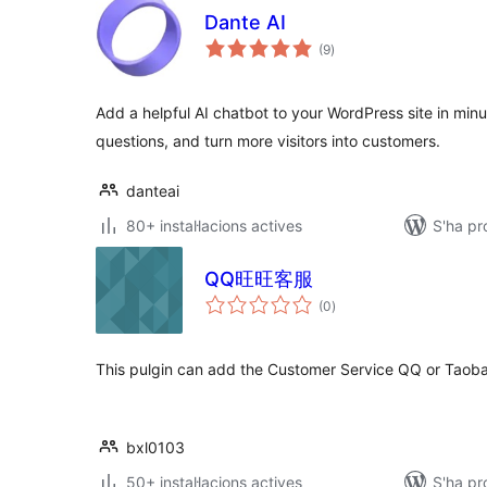
Dante AI
puntuacions
(9
)
totals
Add a helpful AI chatbot to your WordPress site in mi
questions, and turn more visitors into customers.
danteai
80+ instal·lacions actives
S'ha pr
QQ旺旺客服
puntuacions
(0
)
totals
This pulgin can add the Customer Service QQ or Tao
bxl0103
50+ instal·lacions actives
S'ha pr