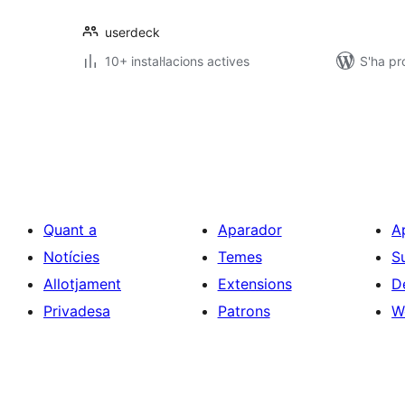
userdeck
10+ instal·lacions actives
S'ha pr
Paginació
de
les
entrades
Quant a
Aparador
A
Notícies
Temes
S
Allotjament
Extensions
D
Privadesa
Patrons
W