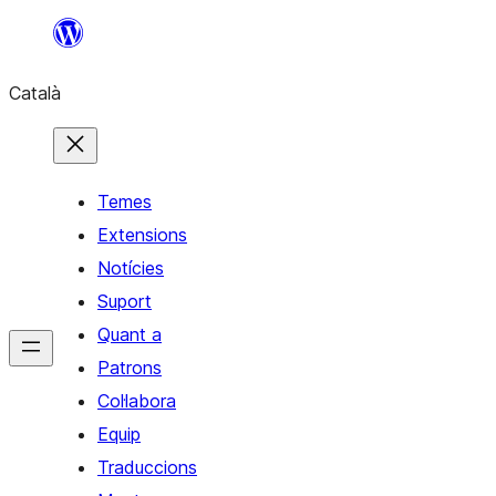
Vés
al
Català
contingut
Temes
Extensions
Notícies
Suport
Quant a
Patrons
Col·labora
Equip
Traduccions