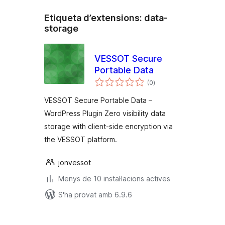
Etiqueta d’extensions:
data-
storage
VESSOT Secure
Portable Data
puntuacions
(0
)
totals
VESSOT Secure Portable Data –
WordPress Plugin Zero visibility data
storage with client-side encryption via
the VESSOT platform.
jonvessot
Menys de 10 instal·lacions actives
S'ha provat amb 6.9.6