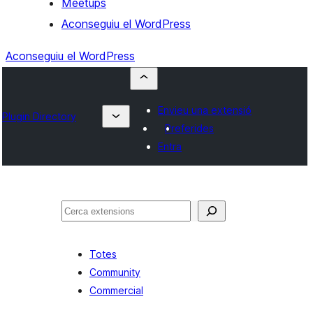
Meetups
Aconseguiu el WordPress
Aconseguiu el WordPress
Envieu una extensió
Plugin Directory
Preferides
Entra
Cerca
Totes
Community
Commercial