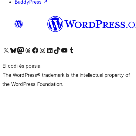
BuddyPress
↗
Visiteu el nostre compte X (abans Twitter)
Visiteu el nostre compte de Bluesky
Visiteu el nostre compte al Mastodon
Visiteu el nostre compte de Threads
Visiteu la nostra pàgina al Facebook
Visiteu el nostre compte d'Instagram
Visiteu el nostre compte de LinkedIn
Visiteu el nostre compte de TikTok
Visiteu el nostre canal al YouTube
Visiteu el nostre compte de Tumblr
El codi és poesia.
The WordPress® trademark is the intellectual property of
the WordPress Foundation.