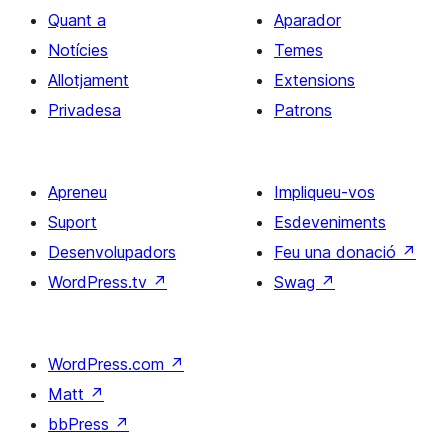
Quant a
Aparador
Notícies
Temes
Allotjament
Extensions
Privadesa
Patrons
Apreneu
Impliqueu-vos
Suport
Esdeveniments
Desenvolupadors
Feu una donació
↗
WordPress.tv
↗
Swag
↗
WordPress.com
↗
Matt
↗
bbPress
↗