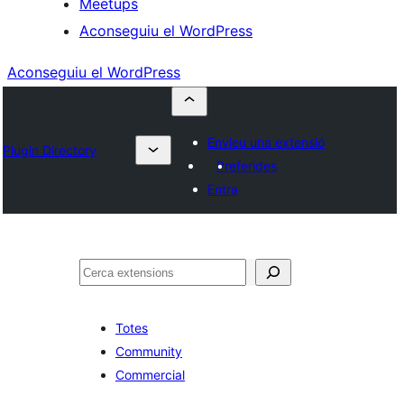
Meetups
Aconseguiu el WordPress
Aconseguiu el WordPress
Envieu una extensió
Plugin Directory
Preferides
Entra
Cerca
Totes
Community
Commercial