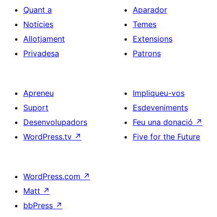
Quant a
Aparador
Notícies
Temes
Allotjament
Extensions
Privadesa
Patrons
Apreneu
Impliqueu-vos
Suport
Esdeveniments
Desenvolupadors
Feu una donació
↗
WordPress.tv
↗
Five for the Future
WordPress.com
↗
Matt
↗
bbPress
↗