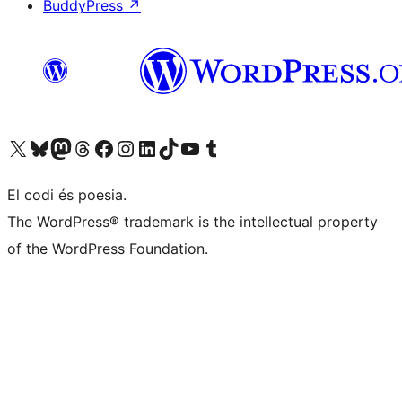
BuddyPress
↗
Visiteu el nostre compte X (abans Twitter)
Visiteu el nostre compte de Bluesky
Visiteu el nostre compte al Mastodon
Visiteu el nostre compte de Threads
Visiteu la nostra pàgina al Facebook
Visiteu el nostre compte d'Instagram
Visiteu el nostre compte de LinkedIn
Visiteu el nostre compte de TikTok
Visiteu el nostre canal al YouTube
Visiteu el nostre compte de Tumblr
El codi és poesia.
The WordPress® trademark is the intellectual property
of the WordPress Foundation.