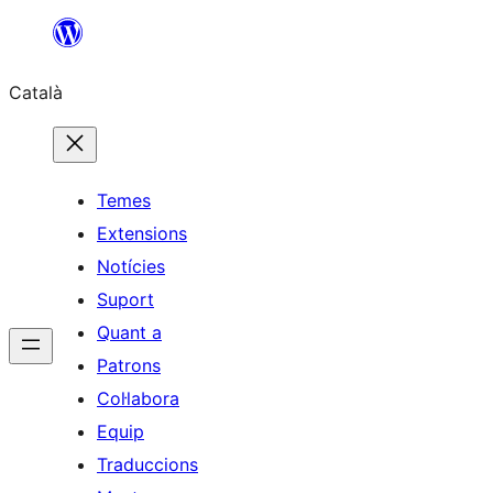
Vés
al
Català
contingut
Temes
Extensions
Notícies
Suport
Quant a
Patrons
Col·labora
Equip
Traduccions