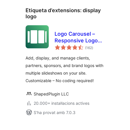
Etiqueta d’extensions:
display
logo
Logo Carousel –
Responsive Logo
puntuacions
Slider, Logo
(162
)
totals
Showcase, and
Add, display, and manage clients,
Clients Logo Gallery
partners, sponsors, and brand logos with
multiple slideshows on your site.
Customizable – No coding required!
ShapedPlugin LLC
20.000+ instal·lacions actives
S'ha provat amb 7.0.3