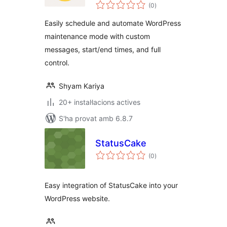
puntuacions
(0
)
totals
Easily schedule and automate WordPress
maintenance mode with custom
messages, start/end times, and full
control.
Shyam Kariya
20+ instal·lacions actives
S'ha provat amb 6.8.7
StatusCake
puntuacions
(0
)
totals
Easy integration of StatusCake into your
WordPress website.