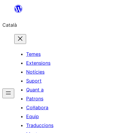
Vés
al
Català
contingut
Temes
Extensions
Notícies
Suport
Quant a
Patrons
Col·labora
Equip
Traduccions