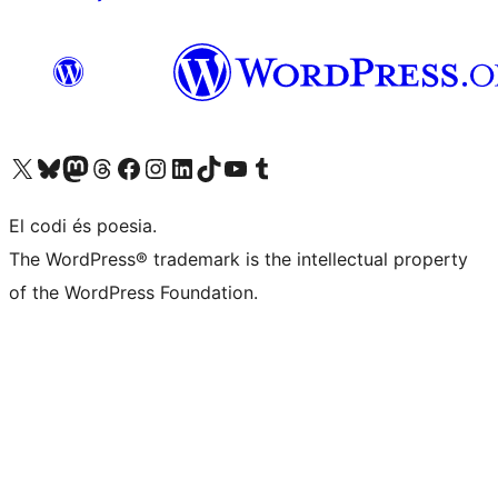
Visiteu el nostre compte X (abans Twitter)
Visiteu el nostre compte de Bluesky
Visiteu el nostre compte al Mastodon
Visiteu el nostre compte de Threads
Visiteu la nostra pàgina al Facebook
Visiteu el nostre compte d'Instagram
Visiteu el nostre compte de LinkedIn
Visiteu el nostre compte de TikTok
Visiteu el nostre canal al YouTube
Visiteu el nostre compte de Tumblr
El codi és poesia.
The WordPress® trademark is the intellectual property
of the WordPress Foundation.