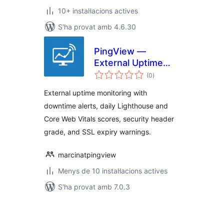
10+ instal·lacions actives
S'ha provat amb 4.6.30
PingView —
External Uptime
puntuacions
Monitoring
(0
)
totals
External uptime monitoring with
downtime alerts, daily Lighthouse and
Core Web Vitals scores, security header
grade, and SSL expiry warnings.
marcinatpingview
Menys de 10 instal·lacions actives
S'ha provat amb 7.0.3