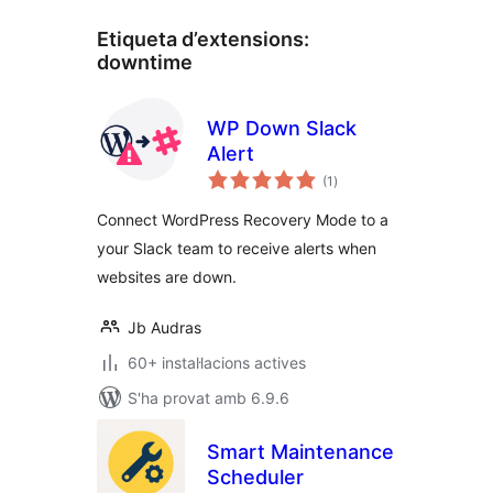
Etiqueta d’extensions:
downtime
WP Down Slack
Alert
puntuacions
(1
)
totals
Connect WordPress Recovery Mode to a
your Slack team to receive alerts when
websites are down.
Jb Audras
60+ instal·lacions actives
S'ha provat amb 6.9.6
Smart Maintenance
Scheduler