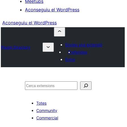
Meetups
Aconseguiu el WordPress
Aconseguiu el WordPress
Envieu una extensió
Plugin Directory
Preferides
Entra
Cerca
Totes
Community
Commercial