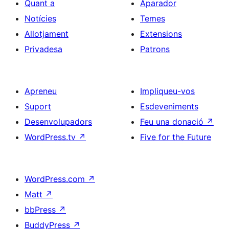
Quant a
Aparador
Notícies
Temes
Allotjament
Extensions
Privadesa
Patrons
Apreneu
Impliqueu-vos
Suport
Esdeveniments
Desenvolupadors
Feu una donació
↗
WordPress.tv
↗
Five for the Future
WordPress.com
↗
Matt
↗
bbPress
↗
BuddyPress
↗