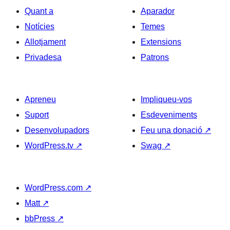
Quant a
Aparador
Notícies
Temes
Allotjament
Extensions
Privadesa
Patrons
Apreneu
Impliqueu-vos
Suport
Esdeveniments
Desenvolupadors
Feu una donació
↗
WordPress.tv
↗
Swag
↗
WordPress.com
↗
Matt
↗
bbPress
↗