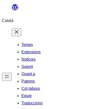
Vés
al
Català
contingut
Temes
Extensions
Notícies
Suport
Quant a
Patrons
Col·labora
Equip
Traduccions