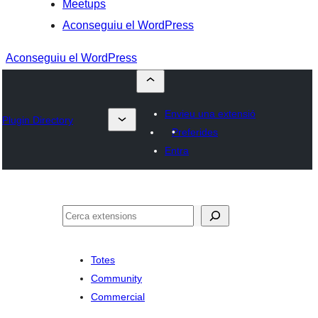
Meetups
Aconseguiu el WordPress
Aconseguiu el WordPress
Envieu una extensió
Plugin Directory
Preferides
Entra
Cerca
Totes
Community
Commercial