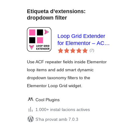
Etiqueta d’extensions:
dropdown filter
Loop Grid Extender
for Elementor – ACF
puntuacions
Repeater & Smart
(7
)
totals
Filters
Use ACF repeater fields inside Elementor
loop items and add smart dynamic
dropdown taxonomy filters to the
Elementor Loop Grid widget.
Cool Plugins
1.000+ instal·lacions actives
S'ha provat amb 7.0.3