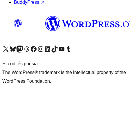
BuddyPress
↗
Visiteu el nostre compte X (abans Twitter)
Visiteu el nostre compte de Bluesky
Visiteu el nostre compte al Mastodon
Visiteu el nostre compte de Threads
Visiteu la nostra pàgina al Facebook
Visiteu el nostre compte d'Instagram
Visiteu el nostre compte de LinkedIn
Visiteu el nostre compte de TikTok
Visiteu el nostre canal al YouTube
Visiteu el nostre compte de Tumblr
El codi és poesia.
The WordPress® trademark is the intellectual property of the
WordPress Foundation.