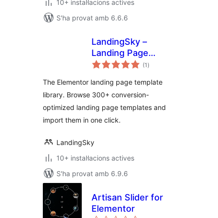
10+ instal·lacions actives
S'ha provat amb 6.6.6
LandingSky –
Landing Page
puntuacions
Template Library
(1
)
totals
for Elementor
The Elementor landing page template
library. Browse 300+ conversion-
optimized landing page templates and
import them in one click.
LandingSky
10+ instal·lacions actives
S'ha provat amb 6.9.6
Artisan Slider for
Elementor
puntuacions