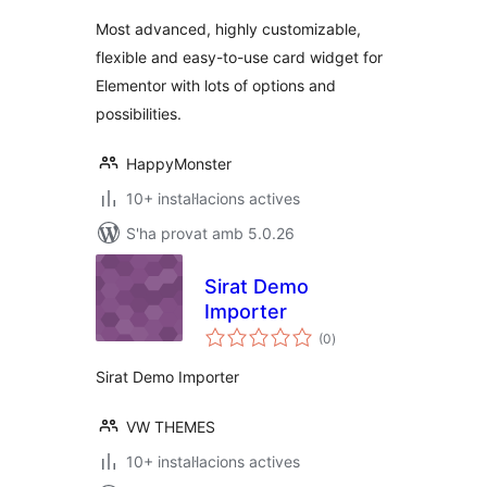
Most advanced, highly customizable,
flexible and easy-to-use card widget for
Elementor with lots of options and
possibilities.
HappyMonster
10+ instal·lacions actives
S'ha provat amb 5.0.26
Sirat Demo
Importer
puntuacions
(0
)
totals
Sirat Demo Importer
VW THEMES
10+ instal·lacions actives