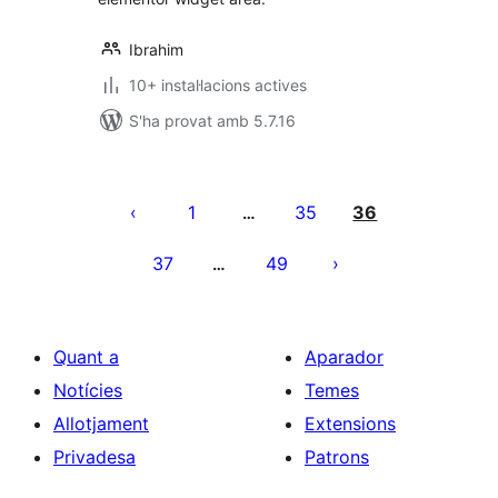
Ibrahim
10+ instal·lacions actives
S'ha provat amb 5.7.16
Paginació
de
1
35
36
…
les
37
49
…
entrades
Quant a
Aparador
Notícies
Temes
Allotjament
Extensions
Privadesa
Patrons