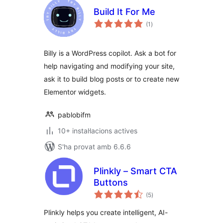
Build It For Me
puntuacions
(1
)
totals
Billy is a WordPress copilot. Ask a bot for
help navigating and modifying your site,
ask it to build blog posts or to create new
Elementor widgets.
pablobifm
10+ instal·lacions actives
S'ha provat amb 6.6.6
Plinkly – Smart CTA
Buttons
puntuacions
(5
)
totals
Plinkly helps you create intelligent, AI-