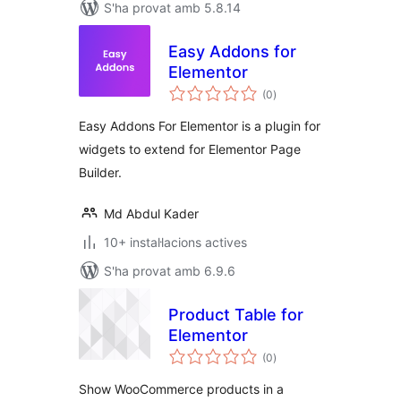
S'ha provat amb 5.8.14
Easy Addons for
Elementor
puntuacions
(0
)
totals
Easy Addons For Elementor is a plugin for
widgets to extend for Elementor Page
Builder.
Md Abdul Kader
10+ instal·lacions actives
S'ha provat amb 6.9.6
Product Table for
Elementor
puntuacions
(0
)
totals
Show WooCommerce products in a