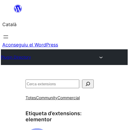
Vés
al
Català
contingut
Aconseguiu el WordPress
Plugin Directory
Cerca
Totes
Community
Commercial
Etiqueta d’extensions:
elementor