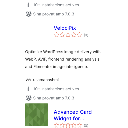
10+ instal·lacions actives
S'ha provat amb 7.0.3
VelociPix
puntuacions
(0
)
totals
Optimize WordPress image delivery with
WebP, AVIF, frontend rendering analysis,
and Elementor image intelligence.
usamahashmi
10+ instal·lacions actives
S'ha provat amb 7.0.3
Advanced Card
Widget for
puntuacions
Elementor
(0
)
totals