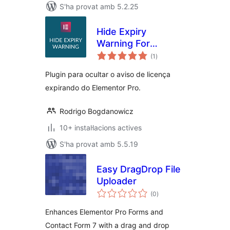
S'ha provat amb 5.2.25
Hide Expiry
Warning For
puntuacions
Elementor
(1
)
totals
Plugin para ocultar o aviso de licença
expirando do Elementor Pro.
Rodrigo Bogdanowicz
10+ instal·lacions actives
S'ha provat amb 5.5.19
Easy DragDrop File
Uploader
puntuacions
(0
)
totals
Enhances Elementor Pro Forms and
Contact Form 7 with a drag and drop