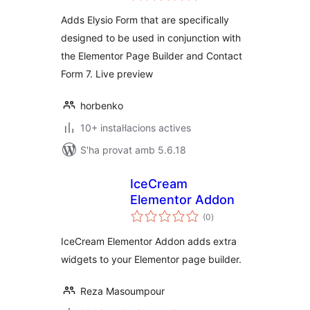
Elementor
Adds Elysio Form that are specifically
designed to be used in conjunction with
the Elementor Page Builder and Contact
Form 7. Live preview
horbenko
10+ instal·lacions actives
S'ha provat amb 5.6.18
IceCream
Elementor Addon
puntuacions
(0
)
totals
IceCream Elementor Addon adds extra
widgets to your Elementor page builder.
Reza Masoumpour