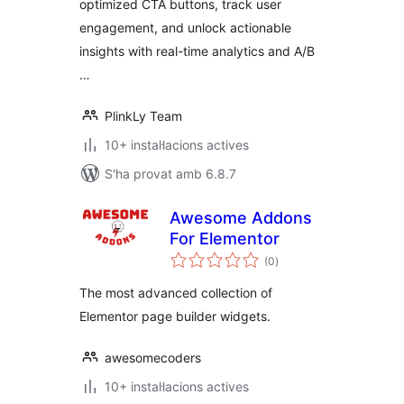
optimized CTA buttons, track user
engagement, and unlock actionable
insights with real-time analytics and A/B
…
PlinkLy Team
10+ instal·lacions actives
S'ha provat amb 6.8.7
Awesome Addons
For Elementor
puntuacions
(0
)
totals
The most advanced collection of
Elementor page builder widgets.
awesomecoders
10+ instal·lacions actives