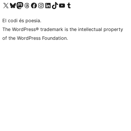
Visiteu el nostre compte X (abans Twitter)
Visiteu el nostre compte de Bluesky
Visiteu el nostre compte al Mastodon
Visiteu el nostre compte de Threads
Visiteu la nostra pàgina al Facebook
Visiteu el nostre compte d'Instagram
Visiteu el nostre compte de LinkedIn
Visiteu el nostre compte de TikTok
Visiteu el nostre canal al YouTube
Visiteu el nostre compte de Tumblr
El codi és poesia.
The WordPress® trademark is the intellectual property
of the WordPress Foundation.