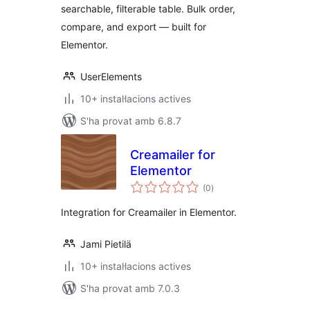
searchable, filterable table. Bulk order,
compare, and export — built for
Elementor.
UserElements
10+ instal·lacions actives
S'ha provat amb 6.8.7
Creamailer for
Elementor
puntuacions
(0
)
totals
Integration for Creamailer in Elementor.
Jami Pietilä
10+ instal·lacions actives
S'ha provat amb 7.0.3