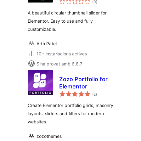
(0
)
totals
A beautiful circular thumbnail slider for
Elementor. Easy to use and fully
customizable.
Arth Patel
10+ instal·lacions actives
S'ha provat amb 6.8.7
Zozo Portfolio for
Elementor
puntuacions
(2
)
totals
Create Elementor portfolio grids, masonry
layouts, sliders and filters for modern
websites.
zozothemes