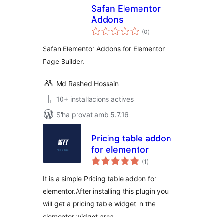
Safan Elementor
Addons
puntuacions
(0
)
totals
Safan Elementor Addons for Elementor
Page Builder.
Md Rashed Hossain
10+ instal·lacions actives
S'ha provat amb 5.7.16
Pricing table addon
for elementor
puntuacions
(1
)
totals
It is a simple Pricing table addon for
elementor.After installing this plugin you
will get a pricing table widget in the
elementor widget area.