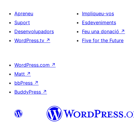
Apreneu
Impliqueu-vos
Suport
Esdeveniments
Desenvolupadors
Feu una donació
↗
WordPress.tv
↗
Five for the Future
WordPress.com
↗
Matt
↗
bbPress
↗
BuddyPress
↗