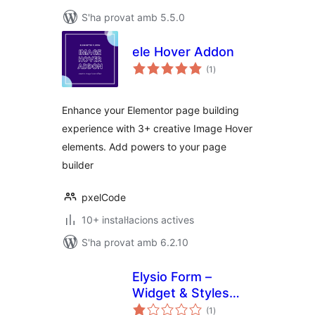
S'ha provat amb 5.5.0
ele Hover Addon
puntuacions
(1
)
totals
Enhance your Elementor page building
experience with 3+ creative Image Hover
elements. Add powers to your page
builder
pxelCode
10+ instal·lacions actives
S'ha provat amb 6.2.10
Elysio Form –
Widget & Styles
puntuacions
Contact Form 7 for
(1
)
totals