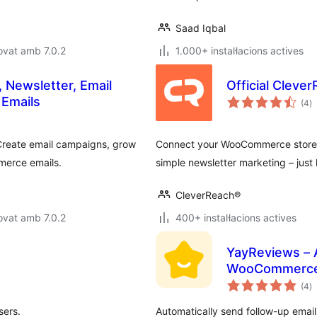
Saad Iqbal
ovat amb 7.0.2
1.000+ instal·lacions actives
, Newsletter, Email
Official Clev
p
Emails
(4
)
to
 Create email campaigns, grow
Connect your WooCommerce store to
merce emails.
simple newsletter marketing – just 
CleverReach®
ovat amb 7.0.2
400+ instal·lacions actives
YayReviews – 
WooCommerc
p
(4
)
to
sers.
Automatically send follow-up email