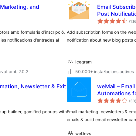
 Marketing, and
Email Subscrib
Post Notificat
(1.1
ptors amb formularis d’inscripció,
Add subscription forms on the web
es notificacions d’entrades al
notification about new blog posts o
Icegram
ovat amb 7.0.2
50.000+ instal·lacions actives
mation, Newsletter & Exit
weMail – Email
Automations 
(30
pup builder, gamified popups with
Email marketing, newsletters & e
emails & build email newsletter ca
weDevs