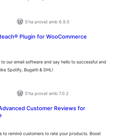
S'ha provat amb 6.9.5
erReach® Plugin for WooCommerce
untuacions
tals
 our email software and say hello to successful and
like Spotify, Bugatti & DHL!
S'ha provat amb 7.0.2
Advanced Customer Reviews for
e
untuacions
tals
s to remind customers to rate your products. Boost