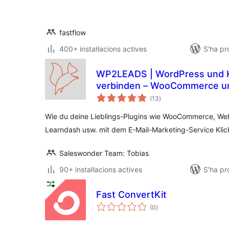
fastflow
400+ instal·lacions actives
S'ha pr
WP2LEADS | WordPress und KlickTipp einfach
verbinden – WooCommerce und
puntuacions
verbinden
(13
)
totals
Wie du deine Lieblings-Plugins wie WooCommerce, Webi
Learndash usw. mit dem E-Mail-Marketing-Service Klic
Saleswonder Team: Tobias
90+ instal·lacions actives
S'ha pr
Fast ConvertKit
puntuacions
(0
)
totals