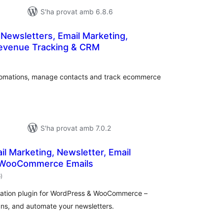
S'ha provat amb 6.8.6
Newsletters, Email Marketing,
evenue Tracking & CRM
untuacions
otals
utomations, manage contacts and track ecommerce
S'ha provat amb 7.0.2
ail Marketing, Newsletter, Email
 WooCommerce Emails
puntuacions
6
)
totals
mation plugin for WordPress & WooCommerce –
ns, and automate your newsletters.