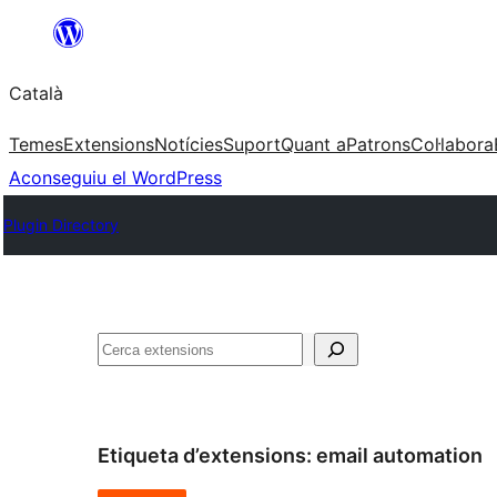
Vés
al
Català
contingut
Temes
Extensions
Notícies
Suport
Quant a
Patrons
Col·labora
Aconseguiu el WordPress
Plugin Directory
Cerca
Etiqueta d’extensions:
email automation