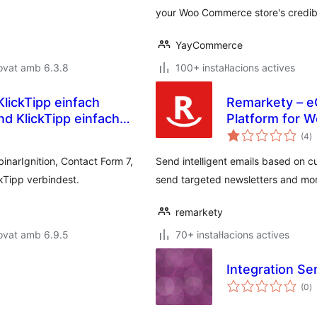
your Woo Commerce store's credibil
YayCommerce
ovat amb 6.3.8
100+ instal·lacions actives
Remarkety – 
 KlickTipp einfach
Platform for
p
(4
)
to
narIgnition, Contact Form 7,
Send intelligent emails based on 
kTipp verbindest.
send targeted newsletters and more
remarkety
ovat amb 6.9.5
70+ instal·lacions actives
Integration Se
p
(0
)
to