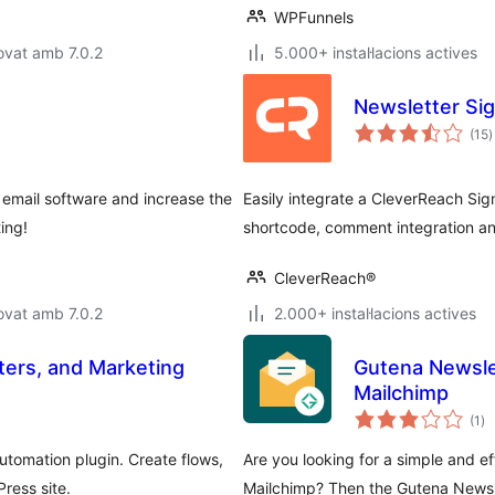
WPFunnels
ovat amb 7.0.2
5.000+ instal·lacions actives
Newsletter Si
p
(15
)
t
email software and increase the
Easily integrate a CleverReach Sig
ing!
shortcode, comment integration an
CleverReach®
ovat amb 7.0.2
2.000+ instal·lacions actives
ers, and Marketing
Gutena Newsle
Mailchimp
pu
(1
)
to
tomation plugin. Create flows,
Are you looking for a simple and ef
ress site.
Mailchimp? Then the Gutena Newsl