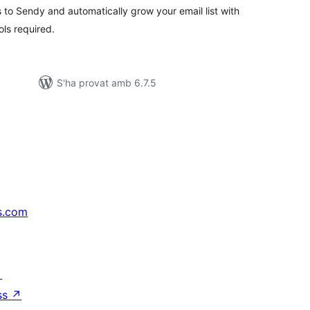
 to Sendy and automatically grow your email list with
ols required.
S'ha provat amb 6.7.5
s.com
↗
ss
↗