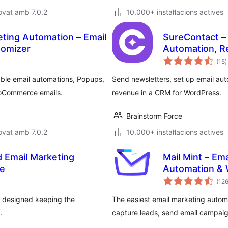
ovat amb 7.0.2
10.000+ instal·lacions actives
ing Automation – Email
SureContact – 
tomizer
Automation, R
p
(15
)
t
ble email automations, Popups,
Send newsletters, set up email a
ooCommerce emails.
revenue in a CRM for WordPress.
Brainstorm Force
ovat amb 7.0.2
10.000+ instal·lacions actives
 Email Marketing
Mail Mint – Em
e
Automation &
(12
m designed keeping the
The easiest email marketing auto
.
capture leads, send email campaig