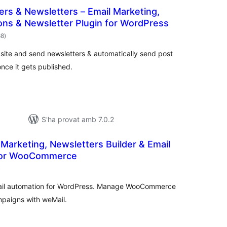
ers & Newsletters – Email Marketing,
ions & Newsletter Plugin for WordPress
puntuacions
68
)
totals
site and send newsletters & automatically send post
nce it gets published.
S'ha provat amb 7.0.2
 Marketing, Newsletters Builder & Email
for WooCommerce
puntuacions
)
totals
mail automation for WordPress. Manage WooCommerce
mpaigns with weMail.