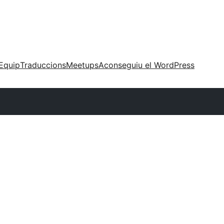
Equip
Traduccions
Meetups
Aconseguiu el WordPress