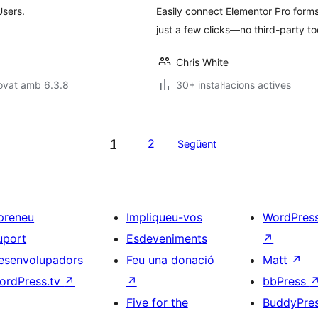
Users.
Easily connect Elementor Pro forms
just a few clicks—no third-party to
Chris White
ovat amb 6.3.8
30+ instal·lacions actives
1
2
Següent
preneu
Impliqueu-vos
WordPres
uport
Esdeveniments
↗
esenvolupadors
Feu una donació
Matt
↗
ordPress.tv
↗
↗
bbPress
Five for the
BuddyPre