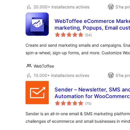
20.000+ instal·lacions actives
S'ha pr
WebToffee eCommerce Market
marketing, Popups, Email cus
puntuacions
(54
)
totals
Create and send marketing emails and campaigns. Ena
spin-a-wheel, sign-up forms, and more. Customize W
WebToffee
10.000+ instal·lacions actives
S'ha pr
Sender – Newsletter, SMS and
Automation for WooCommerc
puntuacions
(75
)
totals
Sender is an all-in-one email & SMS marketing platfor
challenges of ecommerce and small businesses in mind