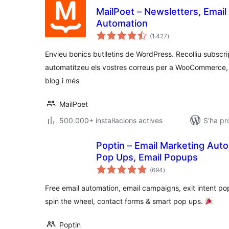
MailPoet – Newsletters, Email
Automation
puntuacions
(1.427
)
totals
Envieu bonics butlletins de WordPress. Recolliu subscri
automatitzeu els vostres correus per a WooCommerce, l
blog i més
MailPoet
500.000+ instal·lacions actives
S'ha pr
Poptin – Email Marketing Auto
Pop Ups, Email Popups
puntuacions
(694
)
totals
Free email automation, email campaigns, exit intent po
spin the wheel, contact forms & smart pop ups.
Poptin