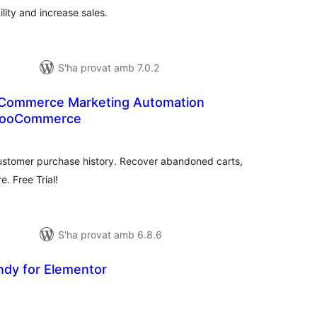
ity and increase sales.
S'ha provat amb 7.0.2
eCommerce Marketing Automation
 WooCommerce
untuacions
tals
customer purchase history. Recover abandoned carts,
. Free Trial!
S'ha provat amb 6.8.6
ndy for Elementor
untuacions
tals