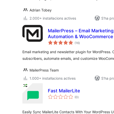
Adrian Tobey
2.000+ instal·lacions actives
S'ha pr
MailerPress – Email Marketing
Automation & WooCommerce 
puntuacions
(16
)
totals
Email marketing and newsletter plugin for WordPress.
subscribers, automate emails, and customize WooCom
MailerPress Team
1.000+ instal·lacions actives
S'ha pr
Fast MailerLite
puntuacions
(0
)
totals
Easily Sync MailerLite Contacts With Your WordPress U