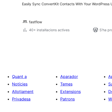
Easily Sync ConvertKit Contacts With Your WordPress 
fastflow
40+ instal·lacions actives
S'ha pr
Paginació
de
les
entrades
Quant a
Aparador
A
Notícies
Temes
S
Allotjament
Extensions
D
Privadesa
Patrons
W