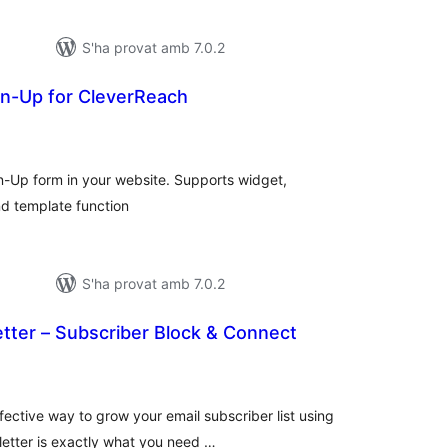
S'ha provat amb 7.0.2
gn-Up for CleverReach
untuacions
otals
n-Up form in your website. Supports widget,
d template function
S'ha provat amb 7.0.2
tter – Subscriber Block & Connect
ntuacions
tals
fective way to grow your email subscriber list using
etter is exactly what you need …