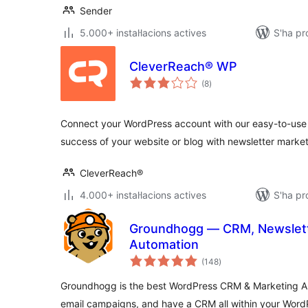
Sender
5.000+ instal·lacions actives
S'ha pr
CleverReach® WP
puntuacions
(8
)
totals
Connect your WordPress account with our easy-to-use 
success of your website or blog with newsletter market
CleverReach®
4.000+ instal·lacions actives
S'ha pr
Groundhogg — CRM, Newslett
Automation
puntuacions
(148
)
totals
Groundhogg is the best WordPress CRM & Marketing Au
email campaigns, and have a CRM all within your WordP