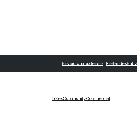
Envieu una extensió
Preferides
Entra
Totes
Community
Commercial