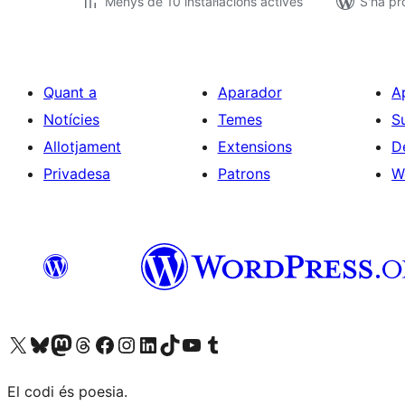
Menys de 10 instal·lacions actives
S'ha pr
Quant a
Aparador
A
Notícies
Temes
S
Allotjament
Extensions
D
Privadesa
Patrons
W
Visiteu el nostre compte X (abans Twitter)
Visiteu el nostre compte de Bluesky
Visiteu el nostre compte al Mastodon
Visiteu el nostre compte de Threads
Visiteu la nostra pàgina al Facebook
Visiteu el nostre compte d'Instagram
Visiteu el nostre compte de LinkedIn
Visiteu el nostre compte de TikTok
Visiteu el nostre canal al YouTube
Visiteu el nostre compte de Tumblr
El codi és poesia.