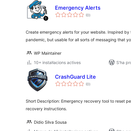
Emergency Alerts
puntuacions
(0
)
totals
Create emergency alerts for your website. Inspired by
pandemic, but usable for all sorts of messaging that y
WP Maintainer
10+ instal·lacions actives
S'ha pr
CrashGuard Lite
puntuacions
(0
)
totals
Short Description: Emergency recovery tool to reset pe
recovery instructions.
Didio Silva Sousa