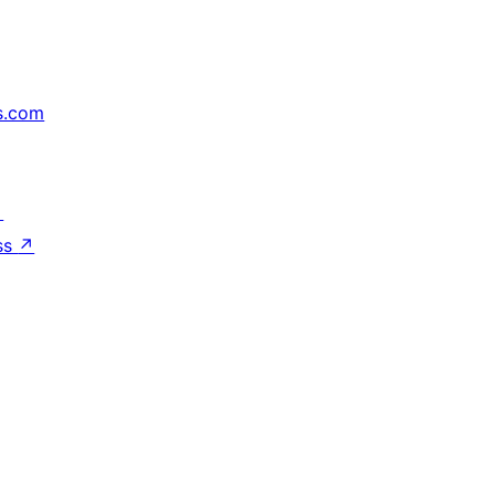
s.com
↗
ss
↗