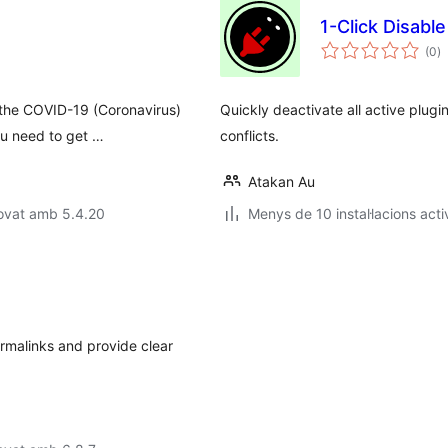
1-Click Disable 
p
(0
)
to
 the COVID-19 (Coronavirus)
Quickly deactivate all active plugin
ou need to get …
conflicts.
Atakan Au
ovat amb 5.4.20
Menys de 10 instal·lacions acti
rmalinks and provide clear