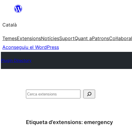
Vés
al
Català
contingut
Temes
Extensions
Notícies
Suport
Quant a
Patrons
Col·labora
Aconseguiu el WordPress
Plugin Directory
Cerca
Etiqueta d’extensions:
emergency