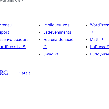
ovat amb 6.8.7
preneu
Impliqueu-vos
WordPres
uport
Esdeveniments
↗
esenvolupadors
Feu una donació
Matt
↗
ordPress.tv
↗
↗
bbPress
Swag
↗
BuddyPre
Català