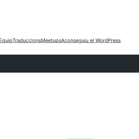
Equip
Traduccions
Meetups
Aconseguiu el WordPress