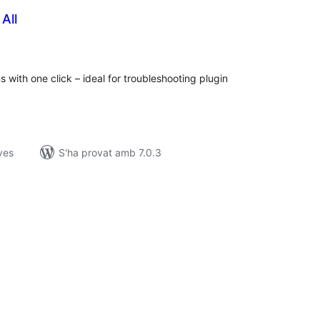
All
untuacions
tals
s with one click – ideal for troubleshooting plugin
ves
S'ha provat amb 7.0.3