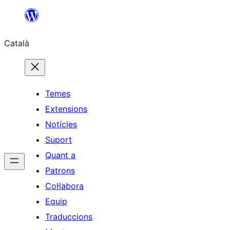
Vés
al
Català
contingut
Temes
Extensions
Notícies
Suport
Quant a
Patrons
Col·labora
Equip
Traduccions