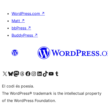
WordPress.com
↗
Matt
↗
bbPress
↗
BuddyPress
↗
Visiteu el nostre compte X (abans Twitter)
Visiteu el nostre compte de Bluesky
Visiteu el nostre compte al Mastodon
Visiteu el nostre compte de Threads
Visiteu la nostra pàgina al Facebook
Visiteu el nostre compte d'Instagram
Visiteu el nostre compte de LinkedIn
Visiteu el nostre compte de TikTok
Visiteu el nostre canal al YouTube
Visiteu el nostre compte de Tumblr
El codi és poesia.
The WordPress® trademark is the intellectual property
of the WordPress Foundation.