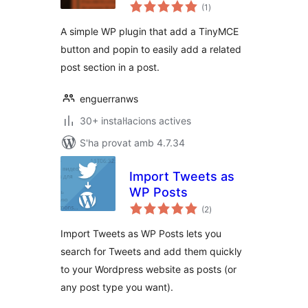
puntuacions
(1
)
totals
A simple WP plugin that add a TinyMCE
button and popin to easily add a related
post section in a post.
enguerranws
30+ instal·lacions actives
S'ha provat amb 4.7.34
Import Tweets as
WP Posts
puntuacions
(2
)
totals
Import Tweets as WP Posts lets you
search for Tweets and add them quickly
to your Wordpress website as posts (or
any post type you want).