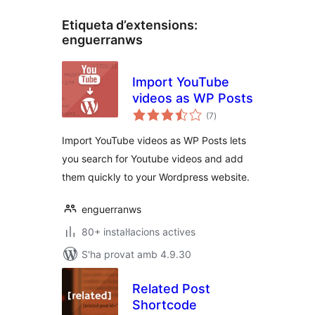
Etiqueta d’extensions:
enguerranws
Import YouTube
videos as WP Posts
puntuacions
(7
)
totals
Import YouTube videos as WP Posts lets
you search for Youtube videos and add
them quickly to your Wordpress website.
enguerranws
80+ instal·lacions actives
S'ha provat amb 4.9.30
Related Post
Shortcode