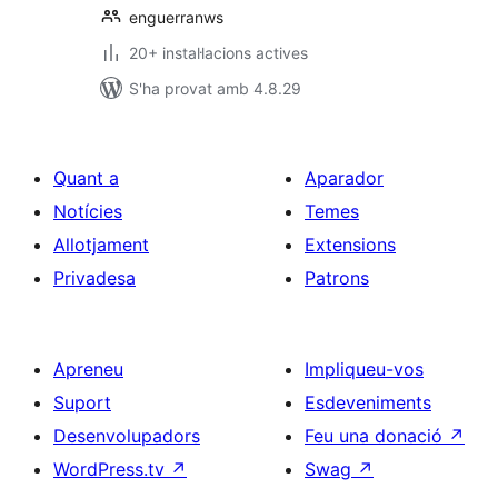
enguerranws
20+ instal·lacions actives
S'ha provat amb 4.8.29
Quant a
Aparador
Notícies
Temes
Allotjament
Extensions
Privadesa
Patrons
Apreneu
Impliqueu-vos
Suport
Esdeveniments
Desenvolupadors
Feu una donació
↗
WordPress.tv
↗
Swag
↗