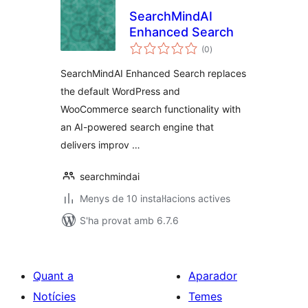
SearchMindAI
Enhanced Search
puntuacions
(0
)
totals
SearchMindAI Enhanced Search replaces
the default WordPress and
WooCommerce search functionality with
an AI-powered search engine that
delivers improv …
searchmindai
Menys de 10 instal·lacions actives
S'ha provat amb 6.7.6
Quant a
Aparador
Notícies
Temes