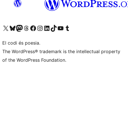
Visiteu el nostre compte X (abans Twitter)
Visiteu el nostre compte de Bluesky
Visiteu el nostre compte al Mastodon
Visiteu el nostre compte de Threads
Visiteu la nostra pàgina al Facebook
Visiteu el nostre compte d'Instagram
Visiteu el nostre compte de LinkedIn
Visiteu el nostre compte de TikTok
Visiteu el nostre canal al YouTube
Visiteu el nostre compte de Tumblr
El codi és poesia.
The WordPress® trademark is the intellectual property
of the WordPress Foundation.