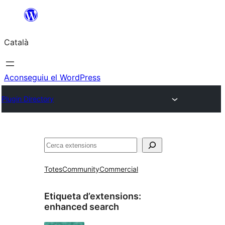
Vés
al
Català
contingut
Aconseguiu el WordPress
Plugin Directory
Cerca
Totes
Community
Commercial
Etiqueta d’extensions:
enhanced search