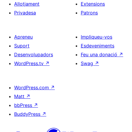
Allotjament
Extensions
Privadesa
Patrons
Apreneu
Impliqueu-vos
Suport
Esdeveniments
Desenvolupadors
Feu una donació
↗
WordPress.tv
↗
Swag
↗
WordPress.com
↗
Matt
↗
bbPress
↗
BuddyPress
↗