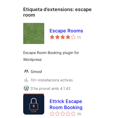
Etiqueta d’extensions:
escape
room
Escape Rooms
puntuacions
(1
)
totals
Escape Room Booking plugin for
Wordpress
Simosf
10+ instal·lacions actives
S'ha provat amb 4.1.42
Ettrick Escape
Room Booking
puntuacions
(0
)
totals