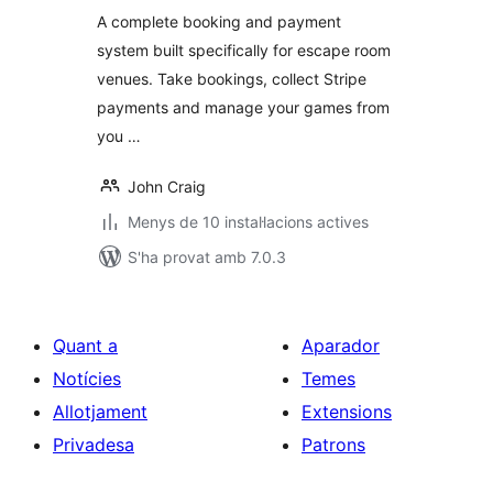
A complete booking and payment
system built specifically for escape room
venues. Take bookings, collect Stripe
payments and manage your games from
you …
John Craig
Menys de 10 instal·lacions actives
S'ha provat amb 7.0.3
Quant a
Aparador
Notícies
Temes
Allotjament
Extensions
Privadesa
Patrons