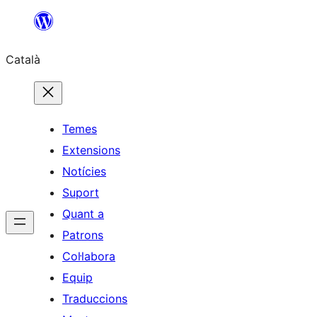
Vés
al
Català
contingut
Temes
Extensions
Notícies
Suport
Quant a
Patrons
Col·labora
Equip
Traduccions