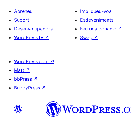
Apreneu
Impliqueu-vos
Suport
Esdeveniments
Desenvolupadors
Feu una donació
↗
WordPress.tv
↗
Swag
↗
WordPress.com
↗
Matt
↗
bbPress
↗
BuddyPress
↗