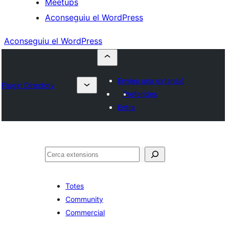
Meetups
Aconseguiu el WordPress
Aconseguiu el WordPress
Envieu una extensió
Plugin Directory
Preferides
Entra
Cerca
Totes
Community
Commercial