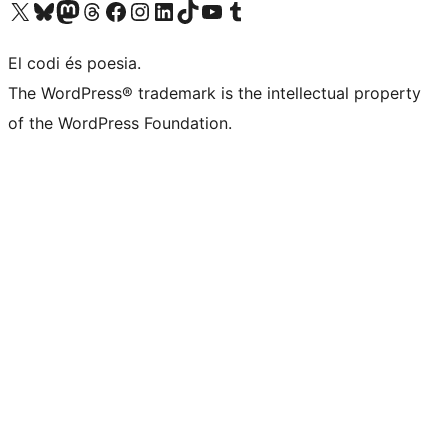
Visiteu el nostre compte X (abans Twitter)
Visiteu el nostre compte de Bluesky
Visiteu el nostre compte al Mastodon
Visiteu el nostre compte de Threads
Visiteu la nostra pàgina al Facebook
Visiteu el nostre compte d'Instagram
Visiteu el nostre compte de LinkedIn
Visiteu el nostre compte de TikTok
Visiteu el nostre canal al YouTube
Visiteu el nostre compte de Tumblr
El codi és poesia.
The WordPress® trademark is the intellectual property
of the WordPress Foundation.