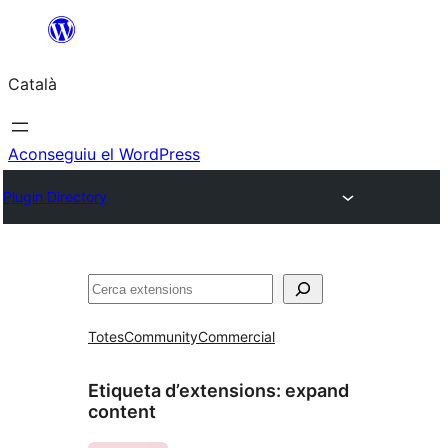
Vés
al
Català
contingut
Aconseguiu el WordPress
Plugin Directory
Cerca
Totes
Community
Commercial
Etiqueta d’extensions:
expand
content