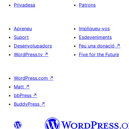
Privadesa
Patrons
Apreneu
Impliqueu-vos
Suport
Esdeveniments
Desenvolupadors
Feu una donació
↗
WordPress.tv
↗
Five for the Future
WordPress.com
↗
Matt
↗
bbPress
↗
BuddyPress
↗