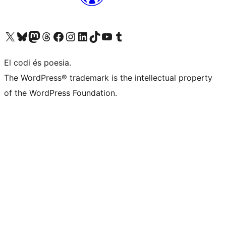
Visiteu el nostre compte X (abans Twitter)
Visiteu el nostre compte de Bluesky
Visiteu el nostre compte al Mastodon
Visiteu el nostre compte de Threads
Visiteu la nostra pàgina al Facebook
Visiteu el nostre compte d'Instagram
Visiteu el nostre compte de LinkedIn
Visiteu el nostre compte de TikTok
Visiteu el nostre canal al YouTube
Visiteu el nostre compte de Tumblr
El codi és poesia.
The WordPress® trademark is the intellectual property
of the WordPress Foundation.