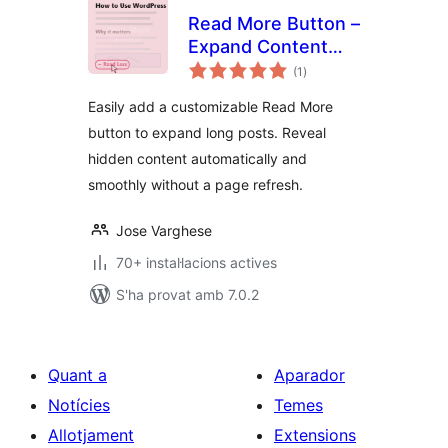
Read More Button –
Expand Content
puntuacions
Without Refresh
(1
)
totals
Easily add a customizable Read More
button to expand long posts. Reveal
hidden content automatically and
smoothly without a page refresh.
Jose Varghese
70+ instal·lacions actives
S'ha provat amb 7.0.2
Quant a
Aparador
Notícies
Temes
Allotjament
Extensions