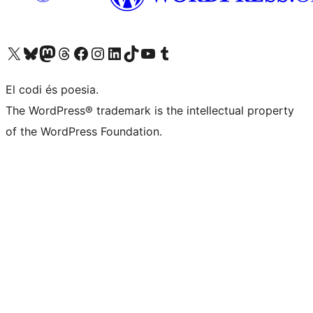
Visiteu el nostre compte X (abans Twitter)
Visiteu el nostre compte de Bluesky
Visiteu el nostre compte al Mastodon
Visiteu el nostre compte de Threads
Visiteu la nostra pàgina al Facebook
Visiteu el nostre compte d'Instagram
Visiteu el nostre compte de LinkedIn
Visiteu el nostre compte de TikTok
Visiteu el nostre canal al YouTube
Visiteu el nostre compte de Tumblr
El codi és poesia.
The WordPress® trademark is the intellectual property
of the WordPress Foundation.