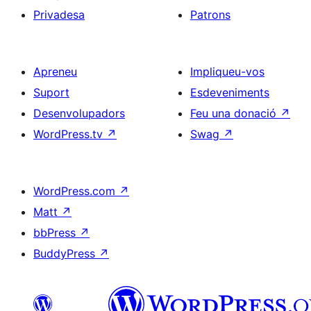
Privadesa
Patrons
Apreneu
Impliqueu-vos
Suport
Esdeveniments
Desenvolupadors
Feu una donació
↗
WordPress.tv
↗
Swag
↗
WordPress.com
↗
Matt
↗
bbPress
↗
BuddyPress
↗