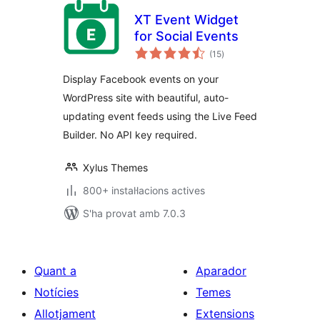
XT Event Widget
for Social Events
puntuacions
(15
)
totals
Display Facebook events on your
WordPress site with beautiful, auto-
updating event feeds using the Live Feed
Builder. No API key required.
Xylus Themes
800+ instal·lacions actives
S'ha provat amb 7.0.3
Quant a
Aparador
Notícies
Temes
Allotjament
Extensions