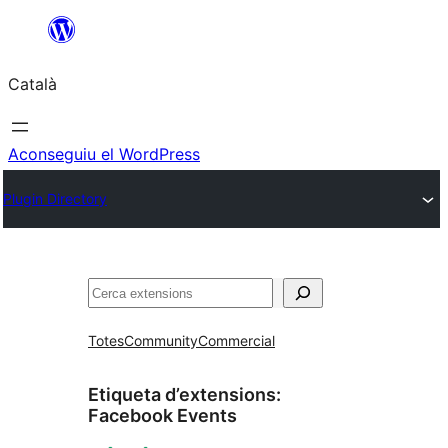
Vés
al
Català
contingut
Aconseguiu el WordPress
Plugin Directory
Cerca
Totes
Community
Commercial
Etiqueta d’extensions:
Facebook Events