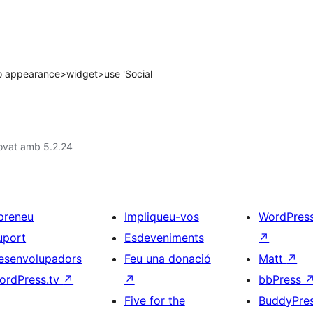
 to appearance>widget>use 'Social
ovat amb 5.2.24
preneu
Impliqueu-vos
WordPres
uport
Esdeveniments
↗
esenvolupadors
Feu una donació
Matt
↗
ordPress.tv
↗
↗
bbPress
Five for the
BuddyPre