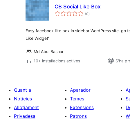
CB Social Like Box
puntuacions
(0
)
totals
Easy facebook like box in sidebar WordPress site. go
Like Widget'
Md Abul Bashar
10+ instal·lacions actives
S'ha pr
Quant a
Aparador
A
Notícies
Temes
S
Allotjament
Extensions
D
Privadesa
Patrons
W