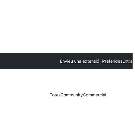
Envieu una extensió
Preferides
Entra
Totes
Community
Commercial