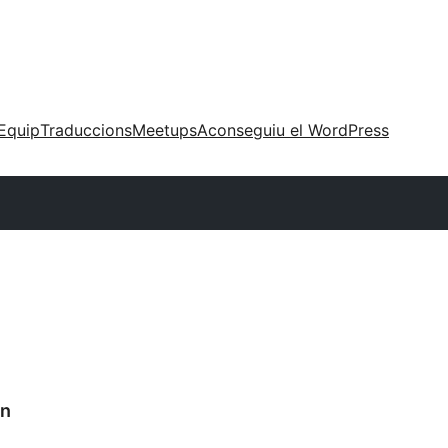
Equip
Traduccions
Meetups
Aconseguiu el WordPress
in