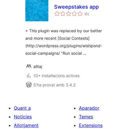
Sweepstakes app
puntuacions
(0
)
totals
> This plugin was replaced by our better
and more recent [Social Contests]
(http://wordpress.org/plugins/wishpond-
social-campaigns/ "Run social …
alitaj
10+ instal·lacions actives
S'ha provat amb 3.4.2
Quant a
Aparador
Notícies
Temes
Allotjament
Extensions