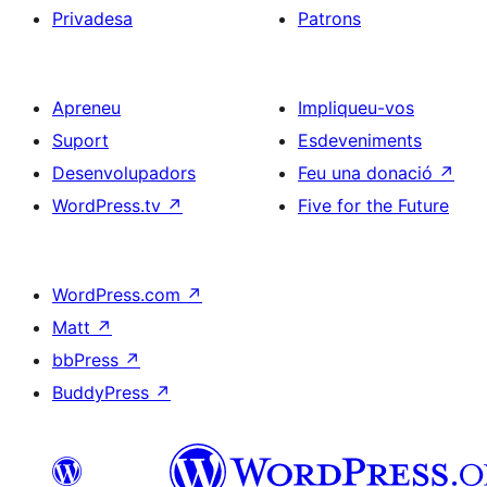
Privadesa
Patrons
Apreneu
Impliqueu-vos
Suport
Esdeveniments
Desenvolupadors
Feu una donació
↗
WordPress.tv
↗
Five for the Future
WordPress.com
↗
Matt
↗
bbPress
↗
BuddyPress
↗