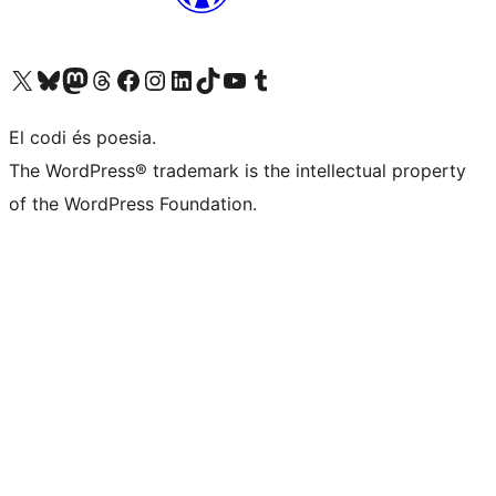
Visiteu el nostre compte X (abans Twitter)
Visiteu el nostre compte de Bluesky
Visiteu el nostre compte al Mastodon
Visiteu el nostre compte de Threads
Visiteu la nostra pàgina al Facebook
Visiteu el nostre compte d'Instagram
Visiteu el nostre compte de LinkedIn
Visiteu el nostre compte de TikTok
Visiteu el nostre canal al YouTube
Visiteu el nostre compte de Tumblr
El codi és poesia.
The WordPress® trademark is the intellectual property
of the WordPress Foundation.