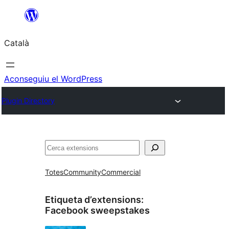
Vés
al
Català
contingut
Aconseguiu el WordPress
Plugin Directory
Cerca
Totes
Community
Commercial
Etiqueta d’extensions:
Facebook sweepstakes