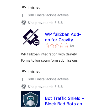
invisnet
800+ instal·lacions actives
S'ha provat amb 6.6.6
WP fail2ban Add-
on for Gravity
puntuacions
Forms
(0
)
totals
WP fail2ban integration with Gravity
Forms to log spam form submissions.
invisnet
600+ instal·lacions actives
S'ha provat amb 6.6.6
Bot Traffic Shield –
Block Bad Bots and