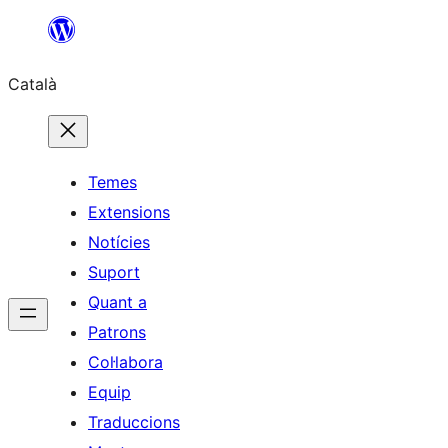
Vés
al
Català
contingut
Temes
Extensions
Notícies
Suport
Quant a
Patrons
Col·labora
Equip
Traduccions