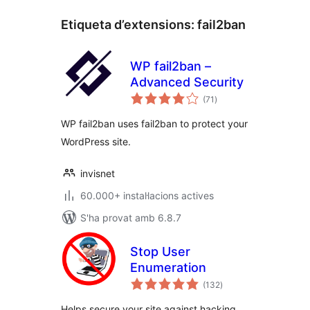
Etiqueta d’extensions:
fail2ban
WP fail2ban –
Advanced Security
puntuacions
(71
)
totals
WP fail2ban uses fail2ban to protect your
WordPress site.
invisnet
60.000+ instal·lacions actives
S'ha provat amb 6.8.7
Stop User
Enumeration
puntuacions
(132
)
totals
Helps secure your site against hacking