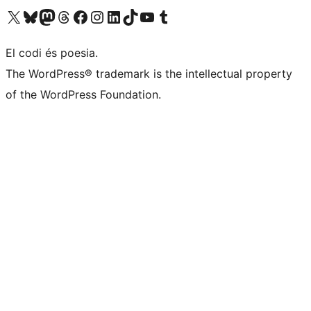
Visiteu el nostre compte X (abans Twitter)
Visiteu el nostre compte de Bluesky
Visiteu el nostre compte al Mastodon
Visiteu el nostre compte de Threads
Visiteu la nostra pàgina al Facebook
Visiteu el nostre compte d'Instagram
Visiteu el nostre compte de LinkedIn
Visiteu el nostre compte de TikTok
Visiteu el nostre canal al YouTube
Visiteu el nostre compte de Tumblr
El codi és poesia.
The WordPress® trademark is the intellectual property
of the WordPress Foundation.