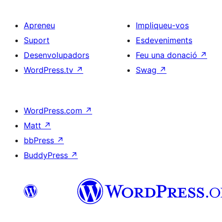
Apreneu
Impliqueu-vos
Suport
Esdeveniments
Desenvolupadors
Feu una donació
↗
WordPress.tv
↗
Swag
↗
WordPress.com
↗
Matt
↗
bbPress
↗
BuddyPress
↗