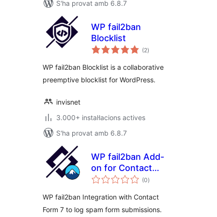
S'ha provat amb 6.8.7
WP fail2ban
Blocklist
puntuacions
(2
)
totals
WP fail2ban Blocklist is a collaborative
preemptive blocklist for WordPress.
invisnet
3.000+ instal·lacions actives
S'ha provat amb 6.8.7
WP fail2ban Add-
on for Contact
puntuacions
Form 7
(0
)
totals
WP fail2ban Integration with Contact
Form 7 to log spam form submissions.