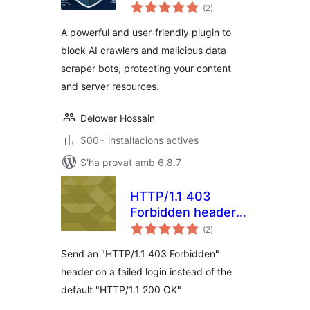
puntuacions
Stop AI Bots
(2
)
totals
Crawlers
A powerful and user-friendly plugin to
block AI crawlers and malicious data
scraper bots, protecting your content
and server resources.
Delower Hossain
500+ instal·lacions actives
S'ha provat amb 6.8.7
HTTP/1.1 403
Forbidden header
puntuacions
on a failed login
(2
)
totals
Send an "HTTP/1.1 403 Forbidden"
header on a failed login instead of the
default "HTTP/1.1 200 OK"