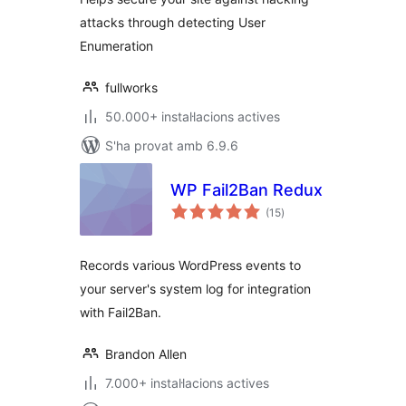
attacks through detecting User
Enumeration
fullworks
50.000+ instal·lacions actives
S'ha provat amb 6.9.6
WP Fail2Ban Redux
puntuacions
(15
)
totals
Records various WordPress events to
your server's system log for integration
with Fail2Ban.
Brandon Allen
7.000+ instal·lacions actives