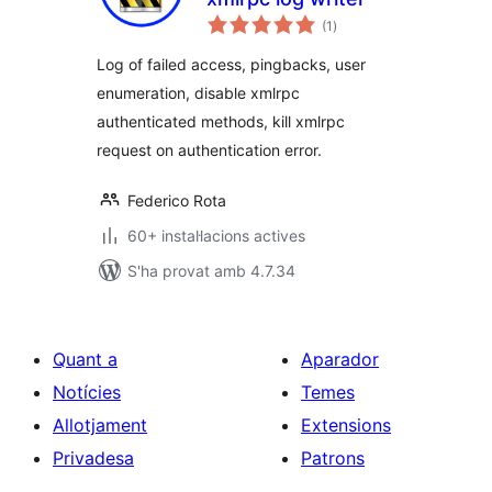
puntuacions
(1
)
totals
Log of failed access, pingbacks, user
enumeration, disable xmlrpc
authenticated methods, kill xmlrpc
request on authentication error.
Federico Rota
60+ instal·lacions actives
S'ha provat amb 4.7.34
Quant a
Aparador
Notícies
Temes
Allotjament
Extensions
Privadesa
Patrons