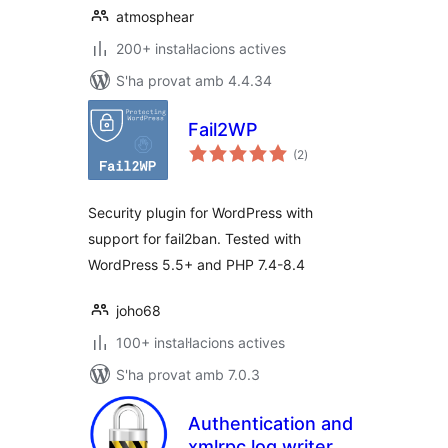
atmosphear
200+ instal·lacions actives
S'ha provat amb 4.4.34
Fail2WP
puntuacions
(2
)
totals
Security plugin for WordPress with
support for fail2ban. Tested with
WordPress 5.5+ and PHP 7.4-8.4
joho68
100+ instal·lacions actives
S'ha provat amb 7.0.3
Authentication and
xmlrpc log writer