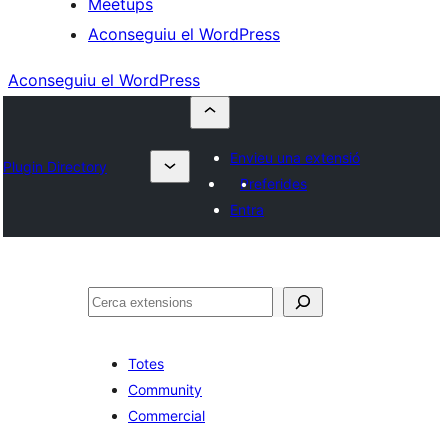
Meetups
Aconseguiu el WordPress
Aconseguiu el WordPress
Envieu una extensió
Plugin Directory
Preferides
Entra
Cerca
Totes
Community
Commercial