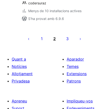
codersuraz
Menys de 10 instal·lacions actives
S'ha provat amb 6.9.6
Paginació
de
1
2
3
les
entrades
Quant a
Aparador
Notícies
Temes
Allotjament
Extensions
Privadesa
Patrons
Apreneu
Impliqueu-vos
Suport
Esdeveniments