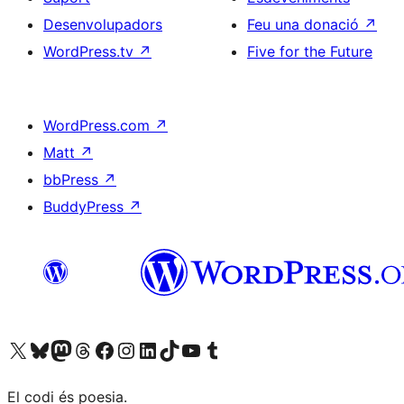
Desenvolupadors
Feu una donació
↗
WordPress.tv
↗
Five for the Future
WordPress.com
↗
Matt
↗
bbPress
↗
BuddyPress
↗
Visiteu el nostre compte X (abans Twitter)
Visiteu el nostre compte de Bluesky
Visiteu el nostre compte al Mastodon
Visiteu el nostre compte de Threads
Visiteu la nostra pàgina al Facebook
Visiteu el nostre compte d'Instagram
Visiteu el nostre compte de LinkedIn
Visiteu el nostre compte de TikTok
Visiteu el nostre canal al YouTube
Visiteu el nostre compte de Tumblr
El codi és poesia.