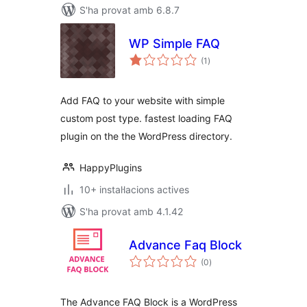
S'ha provat amb 6.8.7
WP Simple FAQ
puntuacions
(1
)
totals
Add FAQ to your website with simple
custom post type. fastest loading FAQ
plugin on the the WordPress directory.
HappyPlugins
10+ instal·lacions actives
S'ha provat amb 4.1.42
Advance Faq Block
puntuacions
(0
)
totals
The Advance FAQ Block is a WordPress