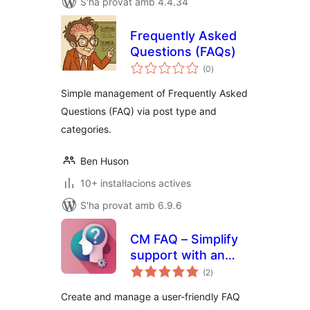
S'ha provat amb 4.4.34
Frequently Asked
Questions (FAQs)
puntuacions
(0
)
totals
Simple management of Frequently Asked
Questions (FAQ) via post type and
categories.
Ben Huson
10+ instal·lacions actives
S'ha provat amb 6.9.6
CM FAQ – Simplify
support with an
puntuacions
intuitive FAQ
(2
)
totals
management tool
Create and manage a user-friendly FAQ