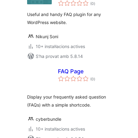
puntuacions
Categorized with
(0
)
totals
Shortcode)
Useful and handy FAQ plugin for any
WordPress website.
Nikunj Soni
10+ instal·lacions actives
S'ha provat amb 5.8.14
FAQ Page
puntuacions
(0
)
totals
Display your frequently asked question
(FAQs) with a simple shortcode.
cyberbundle
10+ instal·lacions actives