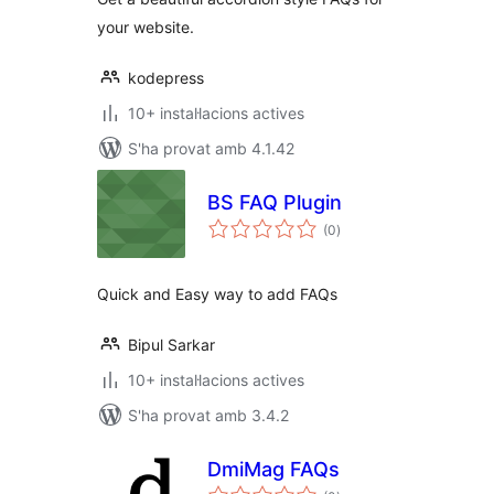
your website.
kodepress
10+ instal·lacions actives
S'ha provat amb 4.1.42
BS FAQ Plugin
puntuacions
(0
)
totals
Quick and Easy way to add FAQs
Bipul Sarkar
10+ instal·lacions actives
S'ha provat amb 3.4.2
DmiMag FAQs
puntuacions