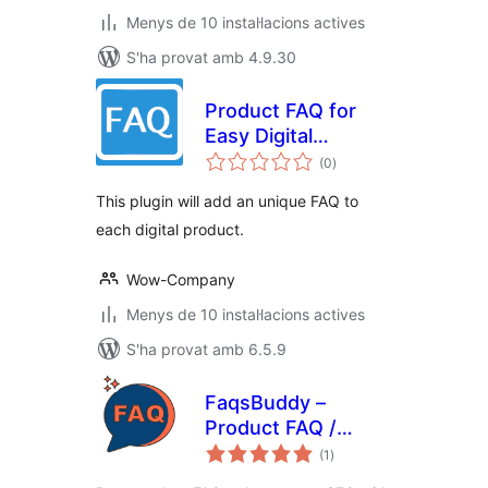
Menys de 10 instal·lacions actives
S'ha provat amb 4.9.30
Product FAQ for
Easy Digital
puntuacions
Downloads
(0
)
totals
This plugin will add an unique FAQ to
each digital product.
Wow-Company
Menys de 10 instal·lacions actives
S'ha provat amb 6.5.9
FaqsBuddy –
Product FAQ /
puntuacions
Accordion / Docs
(1
)
totals
For WooCommerce