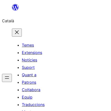
Vés
al
Català
contingut
Temes
Extensions
Notícies
Suport
Quant a
Patrons
Col·labora
Equip
Traduccions