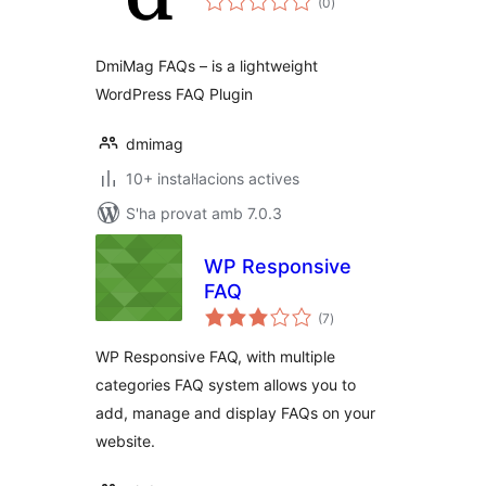
(0
)
totals
DmiMag FAQs – is a lightweight
WordPress FAQ Plugin
dmimag
10+ instal·lacions actives
S'ha provat amb 7.0.3
WP Responsive
FAQ
puntuacions
(7
)
totals
WP Responsive FAQ, with multiple
categories FAQ system allows you to
add, manage and display FAQs on your
website.