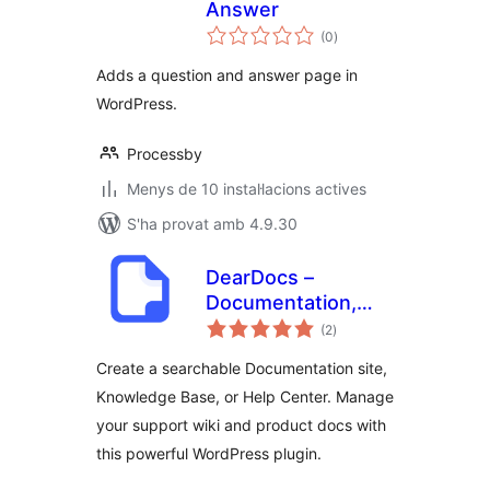
Answer
puntuacions
(0
)
totals
Adds a question and answer page in
WordPress.
Processby
Menys de 10 instal·lacions actives
S'ha provat amb 4.9.30
DearDocs –
Documentation,
puntuacions
Knowledge Base,
(2
)
totals
Help Center & FAQs
Create a searchable Documentation site,
Knowledge Base, or Help Center. Manage
your support wiki and product docs with
this powerful WordPress plugin.