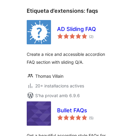
Etiqueta d’extensions:
faqs
AD Sliding FAQ
puntuacions
(2
)
totals
Create a nice and accessible accordion
FAQ section with sliding Q/A.
Thomas Villain
20+ instal·lacions actives
S'ha provat amb 6.9.6
Bullet FAQs
puntuacions
(5
)
totals
Get a beautiful accordion style FAQs for