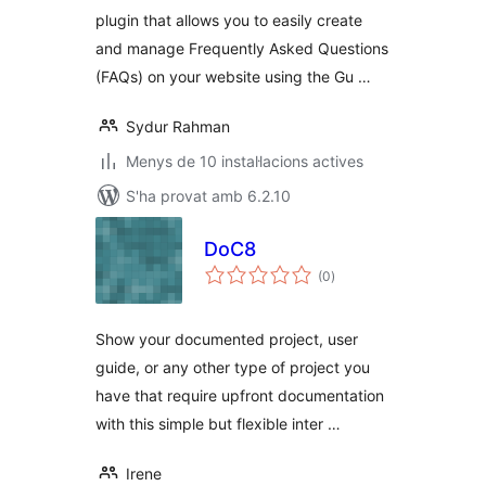
plugin that allows you to easily create
and manage Frequently Asked Questions
(FAQs) on your website using the Gu …
Sydur Rahman
Menys de 10 instal·lacions actives
S'ha provat amb 6.2.10
DoC8
puntuacions
(0
)
totals
Show your documented project, user
guide, or any other type of project you
have that require upfront documentation
with this simple but flexible inter …
Irene