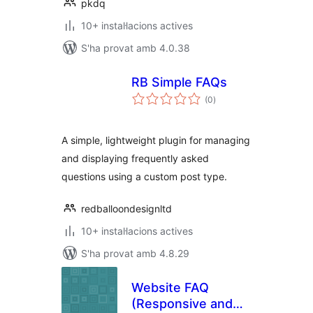
pkdq
10+ instal·lacions actives
S'ha provat amb 4.0.38
RB Simple FAQs
puntuacions
(0
)
totals
A simple, lightweight plugin for managing
and displaying frequently asked
questions using a custom post type.
redballoondesignltd
10+ instal·lacions actives
S'ha provat amb 4.8.29
Website FAQ
(Responsive and