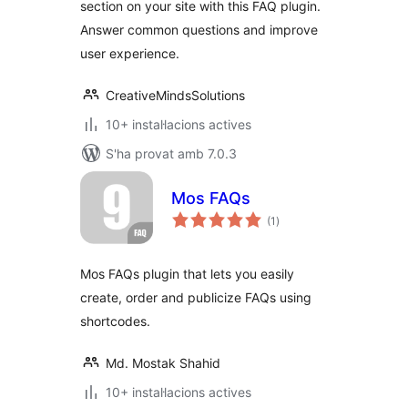
section on your site with this FAQ plugin.
Answer common questions and improve
user experience.
CreativeMindsSolutions
10+ instal·lacions actives
S'ha provat amb 7.0.3
Mos FAQs
puntuacions
(1
)
totals
Mos FAQs plugin that lets you easily
create, order and publicize FAQs using
shortcodes.
Md. Mostak Shahid
10+ instal·lacions actives