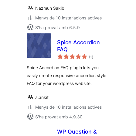
Nazmun Sakib
Menys de 10 instal·lacions actives
S'ha provat amb 6.5.9
Spice Accordion
FAQ
puntuacions
(1
)
totals
Spice Accordion FAQ plugin lets you
easily create responsive accordion style
FAQ for your wordpress website.
a.ankit
Menys de 10 instal·lacions actives
S'ha provat amb 4.9.30
WP Question &