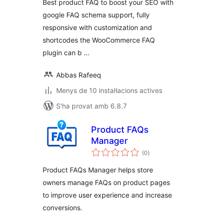
Best product FAQ to boost your SEO with
google FAQ schema support, fully
responsive with customization and
shortcodes the WooCommerce FAQ
plugin can b …
Abbas Rafeeq
Menys de 10 instal·lacions actives
S'ha provat amb 6.8.7
Product FAQs
Manager
puntuacions
(0
)
totals
Product FAQs Manager helps store
owners manage FAQs on product pages
to improve user experience and increase
conversions.