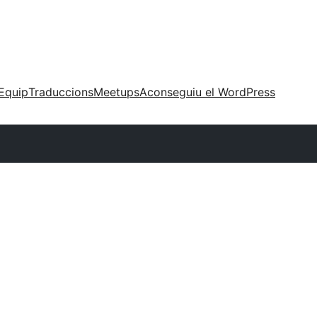
Equip
Traduccions
Meetups
Aconseguiu el WordPress