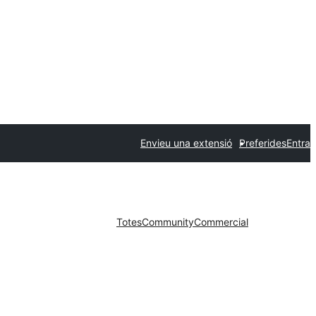
Envieu una extensió
Preferides
Entra
Totes
Community
Commercial