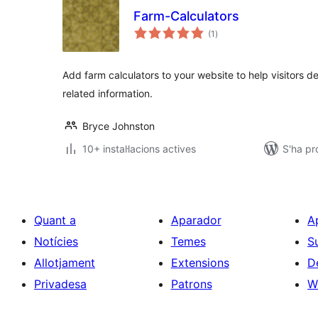
Farm-Calculators
puntuacions
(1
)
totals
Add farm calculators to your website to help visitors 
related information.
Bryce Johnston
10+ instal·lacions actives
S'ha p
Quant a
Aparador
A
Notícies
Temes
S
Allotjament
Extensions
D
Privadesa
Patrons
W