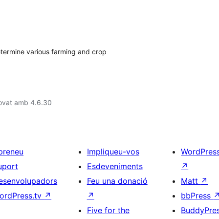
determine various farming and crop
rovat amb 4.6.30
preneu
Impliqueu-vos
WordPres
uport
Esdeveniments
↗
esenvolupadors
Feu una donació
Matt
↗
ordPress.tv
↗
↗
bbPress
Five for the
BuddyPre