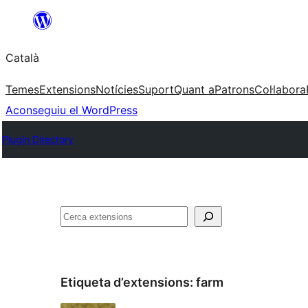
Vés
al
Català
contingut
Temes
Extensions
Notícies
Suport
Quant a
Patrons
Col·labora
Aconseguiu el WordPress
Plugin Directory
Cerca
Etiqueta d’extensions:
farm