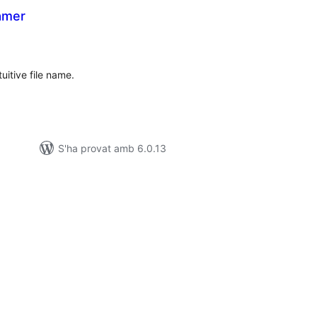
amer
untuacions
tals
uitive file name.
S'ha provat amb 6.0.13