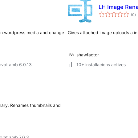
LH Image Ren
p
(0
)
to
e in wordpress media and change
Gives attached image uploads a int
shawfactor
ovat amb 6.0.13
10+ instal·lacions actives
brary. Renames thumbnails and
ovat amb 7.0.3