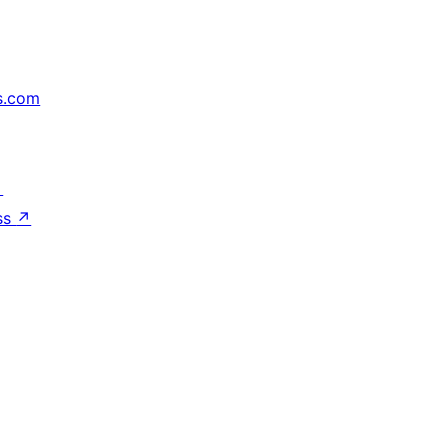
s.com
↗
ss
↗