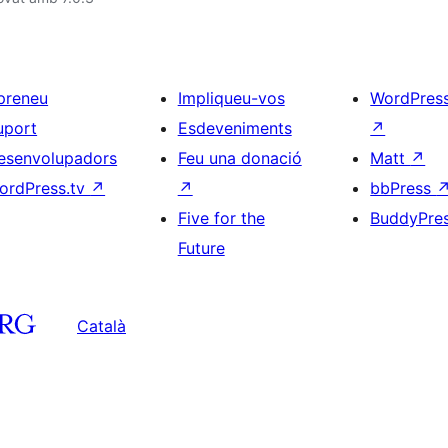
preneu
Impliqueu-vos
WordPres
uport
Esdeveniments
↗
esenvolupadors
Feu una donació
Matt
↗
ordPress.tv
↗
↗
bbPress
Five for the
BuddyPre
Future
Català