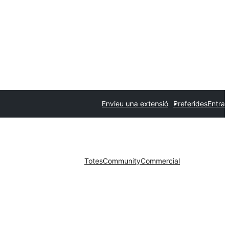
Envieu una extensió
Preferides
Entra
Totes
Community
Commercial