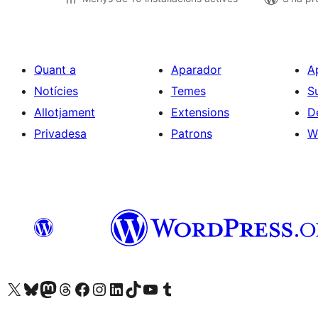
Quant a
Aparador
A
Notícies
Temes
S
Allotjament
Extensions
D
Privadesa
Patrons
W
Visiteu el nostre compte X (abans Twitter)
Visiteu el nostre compte de Bluesky
Visiteu el nostre compte al Mastodon
Visiteu el nostre compte de Threads
Visiteu la nostra pàgina al Facebook
Visiteu el nostre compte d'Instagram
Visiteu el nostre compte de LinkedIn
Visiteu el nostre compte de TikTok
Visiteu el nostre canal al YouTube
Visiteu el nostre compte de Tumblr