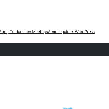
Equip
Traduccions
Meetups
Aconseguiu el WordPress