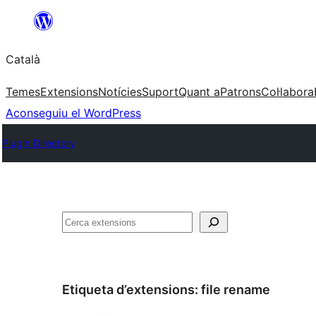
Vés
al
Català
contingut
Temes
Extensions
Notícies
Suport
Quant a
Patrons
Col·labora
Aconseguiu el WordPress
Plugin Directory
Cerca
Etiqueta d’extensions:
file rename