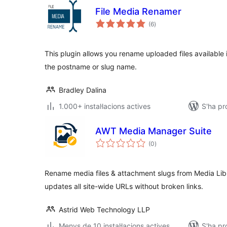
File Media Renamer
puntuacions
(6
)
totals
This plugin allows you rename uploaded files availabl
the postname or slug name.
Bradley Dalina
1.000+ instal·lacions actives
S'ha pr
AWT Media Manager Suite
puntuacions
(0
)
totals
Rename media files & attachment slugs from Media Li
updates all site-wide URLs without broken links.
Astrid Web Technology LLP
Menys de 10 instal·lacions actives
S'ha pr