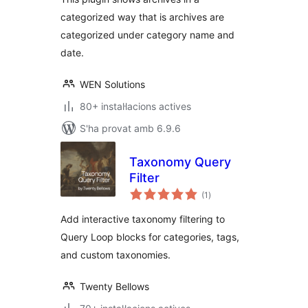
categorized way that is archives are
categorized under category name and
date.
WEN Solutions
80+ instal·lacions actives
S'ha provat amb 6.9.6
Taxonomy Query
Filter
puntuacions
(1
)
totals
Add interactive taxonomy filtering to
Query Loop blocks for categories, tags,
and custom taxonomies.
Twenty Bellows