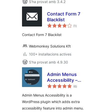
S'ha provat amb 3.4.2
Contact Form 7
Blacklist
puntuacions
(1
)
totals
Contact Form 7 Blacklist
Webmonkey Solutions Kft
100+ instal·lacions actives
S'ha provat amb 4.9.30
Admin Menus
Accessibility –
puntuacions
Quickly Search
(6
)
totals
Admin Menus
Admin Menus Accessibility is a
WordPress plugin which adds extra
accessibility feature into admin menu.