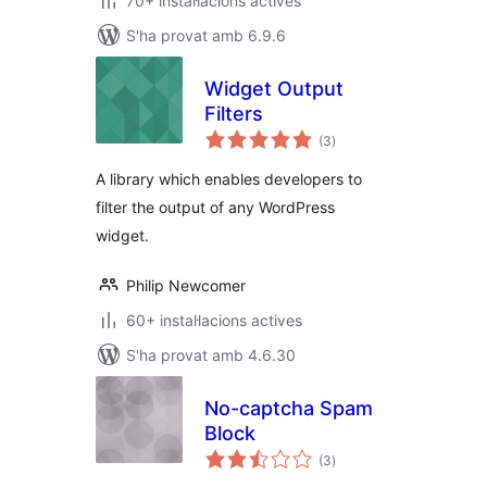
70+ instal·lacions actives
S'ha provat amb 6.9.6
Widget Output
Filters
puntuacions
(3
)
totals
A library which enables developers to
filter the output of any WordPress
widget.
Philip Newcomer
60+ instal·lacions actives
S'ha provat amb 4.6.30
No-captcha Spam
Block
puntuacions
(3
)
totals