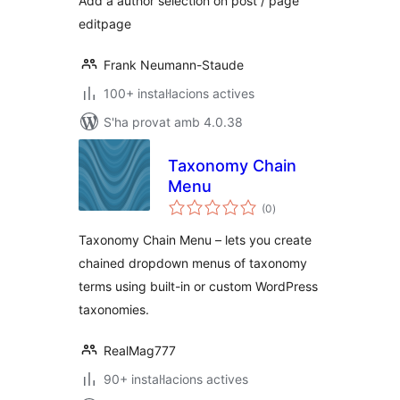
Add a author selection on post / page
editpage
Frank Neumann-Staude
100+ instal·lacions actives
S'ha provat amb 4.0.38
Taxonomy Chain
Menu
puntuacions
(0
)
totals
Taxonomy Chain Menu – lets you create
chained dropdown menus of taxonomy
terms using built-in or custom WordPress
taxonomies.
RealMag777
90+ instal·lacions actives