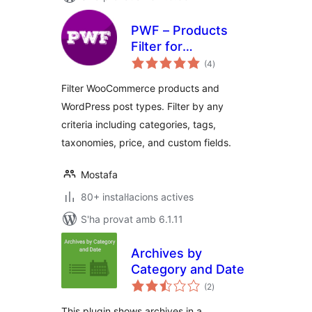
PWF – Products
Filter for
puntuacions
WooCommerce
(4
)
totals
Filter WooCommerce products and
WordPress post types. Filter by any
criteria including categories, tags,
taxonomies, price, and custom fields.
Mostafa
80+ instal·lacions actives
S'ha provat amb 6.1.11
Archives by
Category and Date
puntuacions
(2
)
totals
This plugin shows archives in a