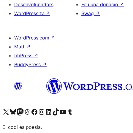
Desenvolupadors
Feu una donació
↗
WordPress.tv
↗
Swag
↗
WordPress.com
↗
Matt
↗
bbPress
↗
BuddyPress
↗
Visiteu el nostre compte X (abans Twitter)
Visiteu el nostre compte de Bluesky
Visiteu el nostre compte al Mastodon
Visiteu el nostre compte de Threads
Visiteu la nostra pàgina al Facebook
Visiteu el nostre compte d'Instagram
Visiteu el nostre compte de LinkedIn
Visiteu el nostre compte de TikTok
Visiteu el nostre canal al YouTube
Visiteu el nostre compte de Tumblr
El codi és poesia.