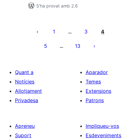
S'ha provat amb 2.6
Paginació
de
1
3
4
…
les
5
13
…
entrades
Quant a
Aparador
Notícies
Temes
Allotjament
Extensions
Privadesa
Patrons
Apreneu
Impliqueu-vos
Suport
Esdeveniments