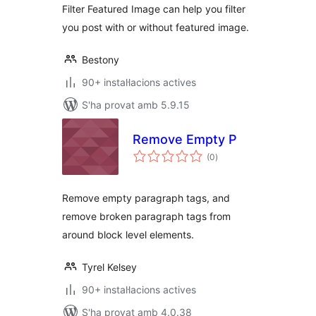
Filter Featured Image can help you filter
you post with or without featured image.
Bestony
90+ instal·lacions actives
S'ha provat amb 5.9.15
Remove Empty P
puntuacions
(0
)
totals
Remove empty paragraph tags, and
remove broken paragraph tags from
around block level elements.
Tyrel Kelsey
90+ instal·lacions actives
S'ha provat amb 4.0.38