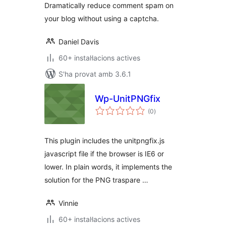
Dramatically reduce comment spam on
your blog without using a captcha.
Daniel Davis
60+ instal·lacions actives
S'ha provat amb 3.6.1
Wp-UnitPNGfix
puntuacions
(0
)
totals
This plugin includes the unitpngfix.js
javascript file if the browser is IE6 or
lower. In plain words, it implements the
solution for the PNG traspare …
Vinnie
60+ instal·lacions actives