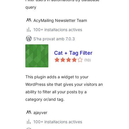
query
AcyMailing Newsletter Team
100+ instal·lacions actives
S'ha provat amb 7.0.3
Cat + Tag Filter
puntuacions
(10
)
totals
This plugin adds a widget to your
WordPress site that gives your visitors an
ability to filter all your posts by a
category or/and tag.
ajayver
100+ instal·lacions actives