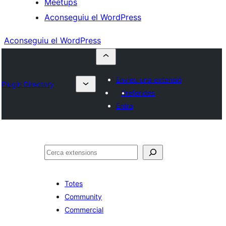
Meetups
Aconseguiu el WordPress
Aconseguiu el WordPress
Envieu una extensió
Plugin Directory
Preferides
Entra
Cerca
Totes
Community
Commercial