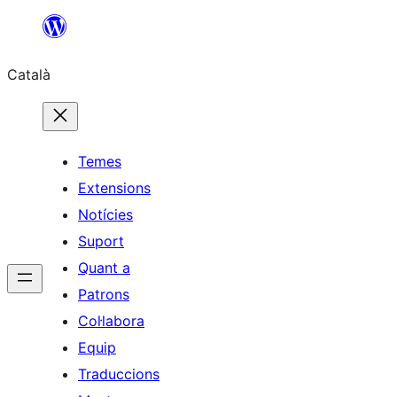
Vés
al
Català
contingut
Temes
Extensions
Notícies
Suport
Quant a
Patrons
Col·labora
Equip
Traduccions