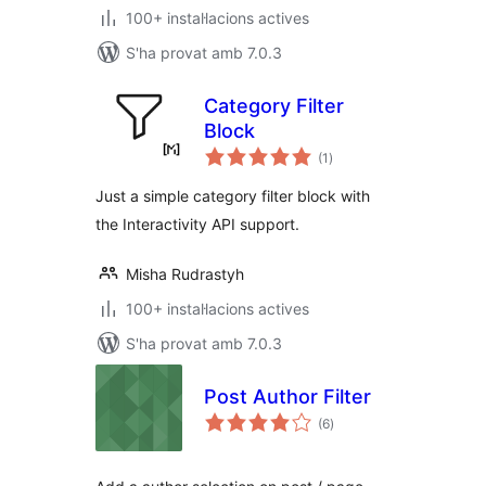
100+ instal·lacions actives
S'ha provat amb 7.0.3
Category Filter
Block
puntuacions
(1
)
totals
Just a simple category filter block with
the Interactivity API support.
Misha Rudrastyh
100+ instal·lacions actives
S'ha provat amb 7.0.3
Post Author Filter
puntuacions
(6
)
totals