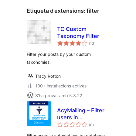
Etiqueta d’extensions:
filter
TC Custom
Taxonomy Filter
puntuacions
(13
)
totals
Filter your posts by your custom
taxonomies.
Tracy Rotton
100+ instal·lacions actives
S'ha provat amb 5.3.22
AcyMailing – Filter
users in
puntuacions
automations by
(0
)
totals
database query
Filter users in automations by database