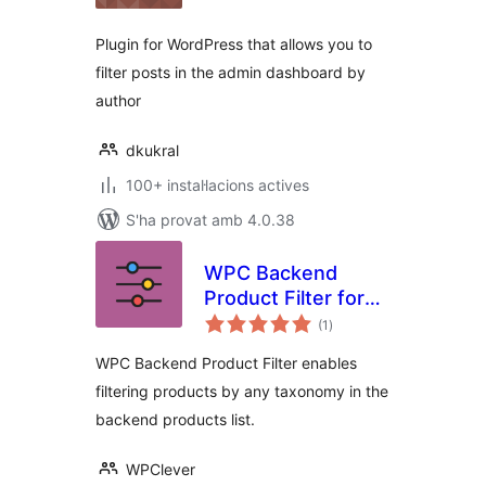
Plugin for WordPress that allows you to
filter posts in the admin dashboard by
author
dkukral
100+ instal·lacions actives
S'ha provat amb 4.0.38
WPC Backend
Product Filter for
puntuacions
WooCommerce
(1
)
totals
WPC Backend Product Filter enables
filtering products by any taxonomy in the
backend products list.
WPClever