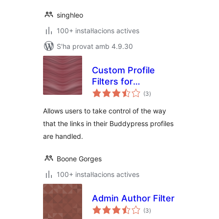
singhleo
100+ instal·lacions actives
S'ha provat amb 4.9.30
Custom Profile
Filters for
puntuacions
BuddyPress
(3
)
totals
Allows users to take control of the way
that the links in their Buddypress profiles
are handled.
Boone Gorges
100+ instal·lacions actives
Admin Author Filter
puntuacions
(3
)
totals