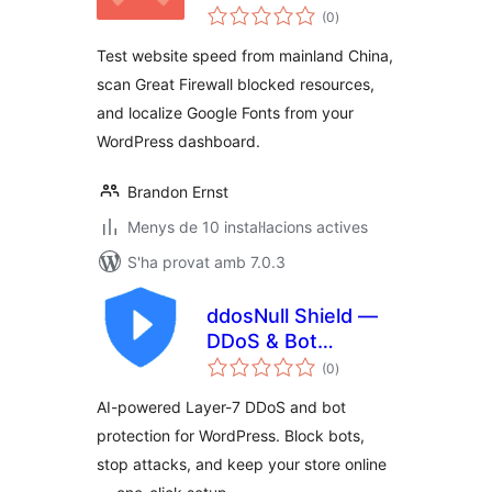
puntuacions
Speed from
(0
)
totals
Mainland China |
Test website speed from mainland China,
GFW Optimization
scan Great Firewall blocked resources,
& Google Fonts
and localize Google Fonts from your
WordPress dashboard.
Brandon Ernst
Menys de 10 instal·lacions actives
S'ha provat amb 7.0.3
ddosNull Shield —
DDoS & Bot
puntuacions
Protection
(0
)
totals
AI-powered Layer-7 DDoS and bot
protection for WordPress. Block bots,
stop attacks, and keep your store online