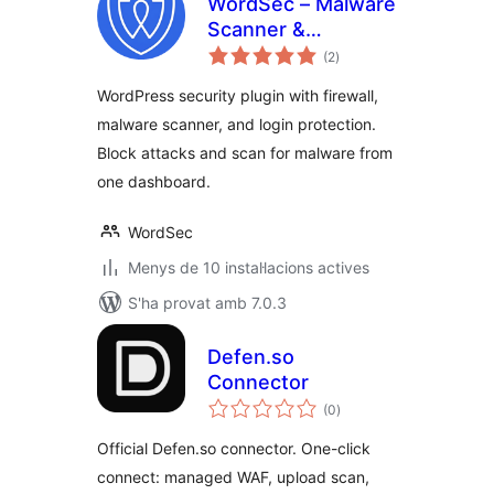
WordSec – Malware
Scanner &
puntuacions
Removal, Web
(2
)
totals
Application Firewall
WordPress security plugin with firewall,
(WAF), and 2FA
malware scanner, and login protection.
Block attacks and scan for malware from
one dashboard.
WordSec
Menys de 10 instal·lacions actives
S'ha provat amb 7.0.3
Defen.so
Connector
puntuacions
(0
)
totals
Official Defen.so connector. One-click
connect: managed WAF, upload scan,