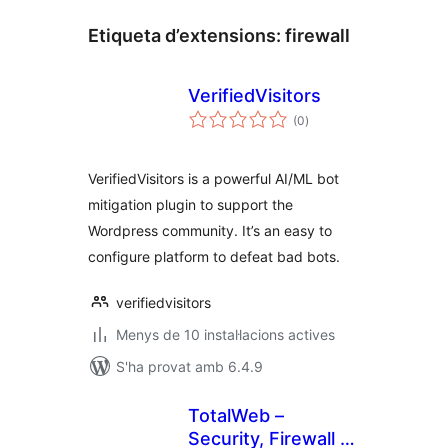
Etiqueta d’extensions:
firewall
VerifiedVisitors
puntuacions
(0
)
totals
VerifiedVisitors is a powerful AI/ML bot
mitigation plugin to support the
Wordpress community. It’s an easy to
configure platform to defeat bad bots.
verifiedvisitors
Menys de 10 instal·lacions actives
S'ha provat amb 6.4.9
TotalWeb –
Security, Firewall &