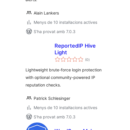
Alain Lankers
Menys de 10 instal·lacions actives
S'ha provat amb 7.0.3
ReportedIP Hive
Light
puntuacions
(0
)
totals
Lightweight brute-force login protection
with optional community-powered IP
reputation checks.
Patrick Schlesinger
Menys de 10 instal·lacions actives
S'ha provat amb 7.0.3