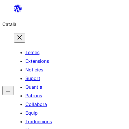
Vés
al
Català
contingut
Temes
Extensions
Notícies
Suport
Quant a
Patrons
Col·labora
Equip
Traduccions