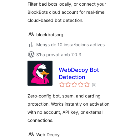
Filter bad bots locally, or connect your
BlockBots cloud account for real-time
cloud-based bot detection.
blockbotsorg
Menys de 10 instal·lacions actives
S'ha provat amb 7.0.3
WebDecoy Bot
Detection
puntuacions
(0
)
totals
Zero-config bot, spam, and carding
protection. Works instantly on activation,
with no account, API key, or external
connections.
Web Decoy