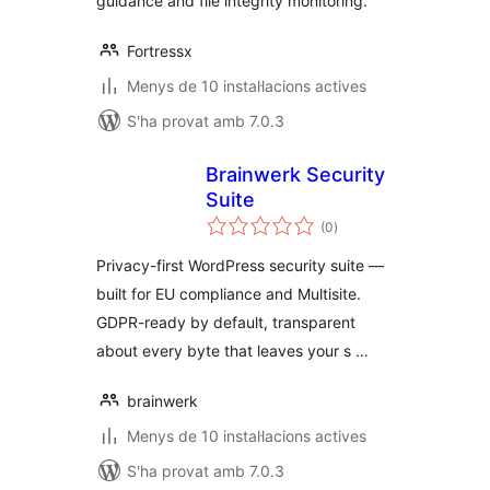
guidance and file integrity monitoring.
Fortressx
Menys de 10 instal·lacions actives
S'ha provat amb 7.0.3
Brainwerk Security
Suite
puntuacions
(0
)
totals
Privacy-first WordPress security suite —
built for EU compliance and Multisite.
GDPR-ready by default, transparent
about every byte that leaves your s …
brainwerk
Menys de 10 instal·lacions actives
S'ha provat amb 7.0.3