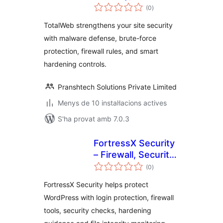
puntuacions
Malware Scanner
(0
)
totals
TotalWeb strengthens your site security
with malware defense, brute-force
protection, firewall rules, and smart
hardening controls.
Pranshtech Solutions Private Limited
Menys de 10 instal·lacions actives
S'ha provat amb 7.0.3
FortressX Security
– Firewall, Security
puntuacions
Scan & Hardening
(0
)
totals
FortressX Security helps protect
WordPress with login protection, firewall
tools, security checks, hardening