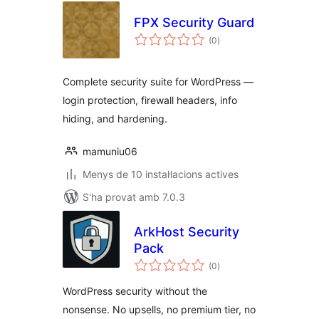
FPX Security Guard
puntuacions
(0
)
totals
Complete security suite for WordPress —
login protection, firewall headers, info
hiding, and hardening.
mamuniu06
Menys de 10 instal·lacions actives
S'ha provat amb 7.0.3
ArkHost Security
Pack
puntuacions
(0
)
totals
WordPress security without the
nonsense. No upsells, no premium tier, no