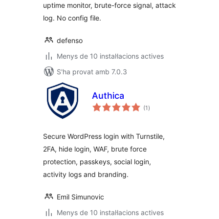
uptime monitor, brute-force signal, attack
log. No config file.
defenso
Menys de 10 instal·lacions actives
S'ha provat amb 7.0.3
Authica
puntuacions
(1
)
totals
Secure WordPress login with Turnstile,
2FA, hide login, WAF, brute force
protection, passkeys, social login,
activity logs and branding.
Emil Simunovic
Menys de 10 instal·lacions actives