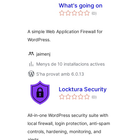
What's going on
puntuacions
(0
)
totals
A simple Web Application Firewall for
WordPress.
jaimenj
Menys de 10 instal·lacions actives
S'ha provat amb 6.0.13
Locktura Security
puntuacions
(0
)
totals
All-in-one WordPress security suite with
local firewall, login protection, anti-spam
controls, hardening, monitoring, and
alerts.