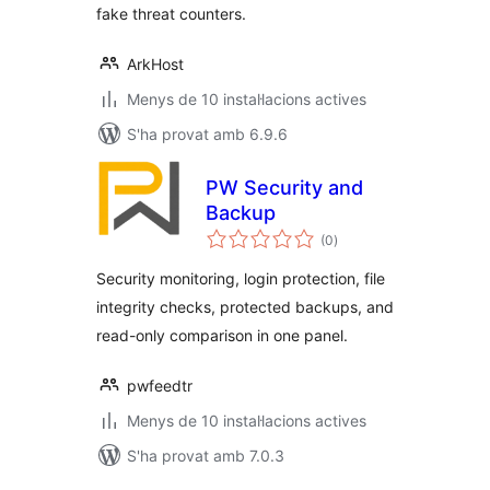
fake threat counters.
ArkHost
Menys de 10 instal·lacions actives
S'ha provat amb 6.9.6
PW Security and
Backup
puntuacions
(0
)
totals
Security monitoring, login protection, file
integrity checks, protected backups, and
read-only comparison in one panel.
pwfeedtr
Menys de 10 instal·lacions actives
S'ha provat amb 7.0.3