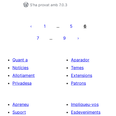
S'ha provat amb 7.0.3
Paginació
de
1
5
6
…
les
7
9
…
entrades
Quant a
Aparador
Notícies
Temes
Allotjament
Extensions
Privadesa
Patrons
Apreneu
Impliqueu-vos
Suport
Esdeveniments