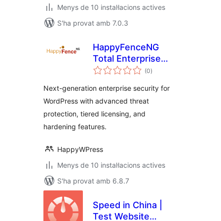
Menys de 10 instal·lacions actives
S'ha provat amb 7.0.3
HappyFenceNG
Total Enterprise
puntuacions
Security
(0
)
totals
Next-generation enterprise security for
WordPress with advanced threat
protection, tiered licensing, and
hardening features.
HappyWPress
Menys de 10 instal·lacions actives
S'ha provat amb 6.8.7
Speed in China |
Test Website