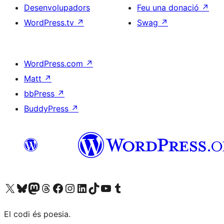
Desenvolupadors
Feu una donació
↗
WordPress.tv
↗
Swag
↗
WordPress.com
↗
Matt
↗
bbPress
↗
BuddyPress
↗
Visiteu el nostre compte X (abans Twitter)
Visiteu el nostre compte de Bluesky
Visiteu el nostre compte al Mastodon
Visiteu el nostre compte de Threads
Visiteu la nostra pàgina al Facebook
Visiteu el nostre compte d'Instagram
Visiteu el nostre compte de LinkedIn
Visiteu el nostre compte de TikTok
Visiteu el nostre canal al YouTube
Visiteu el nostre compte de Tumblr
El codi és poesia.