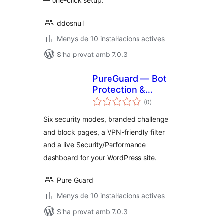
— one-click setup.
ddosnull
Menys de 10 instal·lacions actives
S'ha provat amb 7.0.3
PureGuard — Bot
Protection &
puntuacions
Performance
(0
)
totals
Six security modes, branded challenge
and block pages, a VPN-friendly filter,
and a live Security/Performance
dashboard for your WordPress site.
Pure Guard
Menys de 10 instal·lacions actives
S'ha provat amb 7.0.3