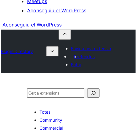
Meetups
Aconseguiu el WordPress
Aconseguiu el WordPress
Envieu una extensió
Plugin Directory
Preferides
Entra
Cerca
Totes
Community
Commercial