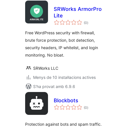
SRWorks ArmorPro
Lite
puntuacions
(0
)
totals
Free WordPress security with firewall,
brute force protection, bot detection,
security headers, IP whitelist, and login
monitoring. No bloat.
SRWorks LLC
Menys de 10 instal·lacions actives
S'ha provat amb 6.9.6
Blockbots
puntuacions
(0
)
totals
Protection against bots and spam traffic.