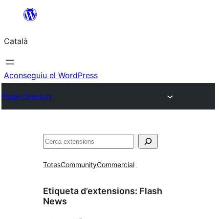
Vés
al
Català
contingut
Aconseguiu el WordPress
Plugin Directory
Cerca
Totes
Community
Commercial
Etiqueta d’extensions:
Flash
News