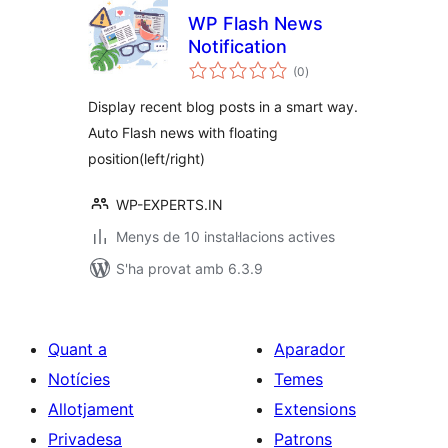
WP Flash News
Notification
puntuacions
(0
)
totals
Display recent blog posts in a smart way.
Auto Flash news with floating
position(left/right)
WP-EXPERTS.IN
Menys de 10 instal·lacions actives
S'ha provat amb 6.3.9
Quant a
Aparador
Notícies
Temes
Allotjament
Extensions
Privadesa
Patrons