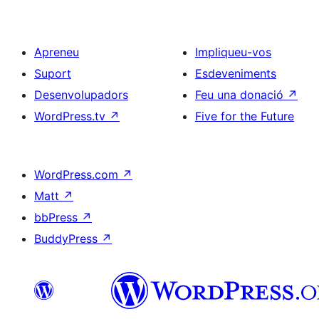
Apreneu
Impliqueu-vos
Suport
Esdeveniments
Desenvolupadors
Feu una donació
↗
WordPress.tv
↗
Five for the Future
WordPress.com
↗
Matt
↗
bbPress
↗
BuddyPress
↗