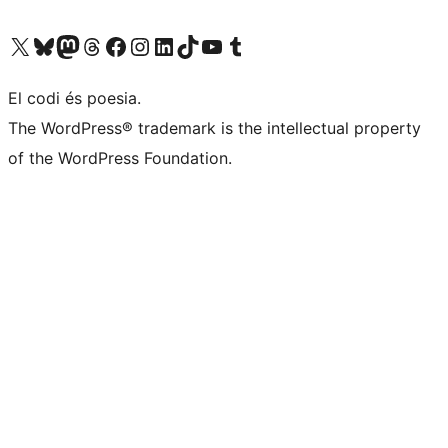
Visiteu el nostre compte X (abans Twitter)
Visiteu el nostre compte de Bluesky
Visiteu el nostre compte al Mastodon
Visiteu el nostre compte de Threads
Visiteu la nostra pàgina al Facebook
Visiteu el nostre compte d'Instagram
Visiteu el nostre compte de LinkedIn
Visiteu el nostre compte de TikTok
Visiteu el nostre canal al YouTube
Visiteu el nostre compte de Tumblr
El codi és poesia.
The WordPress® trademark is the intellectual property
of the WordPress Foundation.