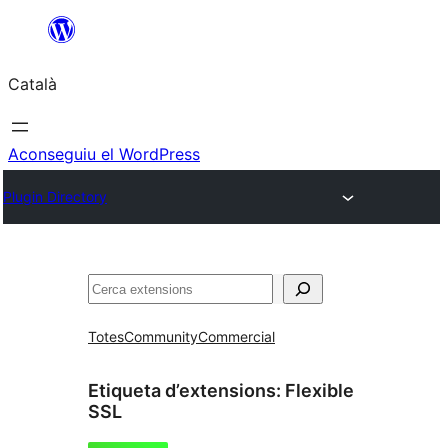
Vés
al
Català
contingut
Aconseguiu el WordPress
Plugin Directory
Cerca
Totes
Community
Commercial
Etiqueta d’extensions:
Flexible
SSL