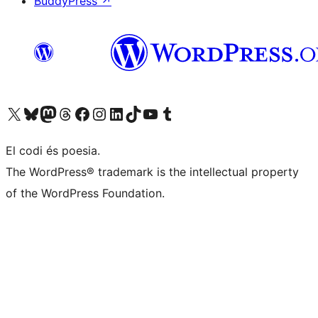
BuddyPress
↗
Visiteu el nostre compte X (abans Twitter)
Visiteu el nostre compte de Bluesky
Visiteu el nostre compte al Mastodon
Visiteu el nostre compte de Threads
Visiteu la nostra pàgina al Facebook
Visiteu el nostre compte d'Instagram
Visiteu el nostre compte de LinkedIn
Visiteu el nostre compte de TikTok
Visiteu el nostre canal al YouTube
Visiteu el nostre compte de Tumblr
El codi és poesia.
The WordPress® trademark is the intellectual property
of the WordPress Foundation.