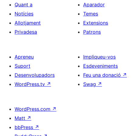
Quant a
Aparador
Notícies
Temes
Allotjament
Extensions
Privadesa
Patrons
Apreneu
Impliqueu-vos
Suport
Esdeveniments
Desenvolupadors
Feu una donació
↗
WordPress.tv
↗
Swag
↗
WordPress.com
↗
Matt
↗
bbPress
↗