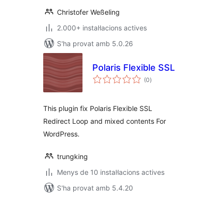
Christofer Weßeling
2.000+ instal·lacions actives
S'ha provat amb 5.0.26
Polaris Flexible SSL
puntuacions
(0
)
totals
This plugin fix Polaris Flexible SSL
Redirect Loop and mixed contents For
WordPress.
trungking
Menys de 10 instal·lacions actives
S'ha provat amb 5.4.20