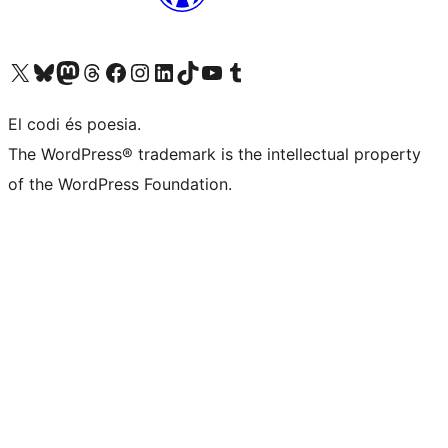
Visiteu el nostre compte X (abans Twitter)
Visiteu el nostre compte de Bluesky
Visiteu el nostre compte al Mastodon
Visiteu el nostre compte de Threads
Visiteu la nostra pàgina al Facebook
Visiteu el nostre compte d'Instagram
Visiteu el nostre compte de LinkedIn
Visiteu el nostre compte de TikTok
Visiteu el nostre canal al YouTube
Visiteu el nostre compte de Tumblr
El codi és poesia.
The WordPress® trademark is the intellectual property
of the WordPress Foundation.