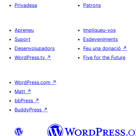
Privadesa
Patrons
Apreneu
Impliqueu-vos
Suport
Esdeveniments
Desenvolupadors
Feu una donació
↗
WordPress.tv
↗
Five for the Future
WordPress.com
↗
Matt
↗
bbPress
↗
BuddyPress
↗