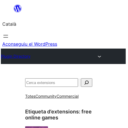
Vés
al
Català
contingut
Aconseguiu el WordPress
Plugin Directory
Cerca
Totes
Community
Commercial
Etiqueta d’extensions:
free
online games