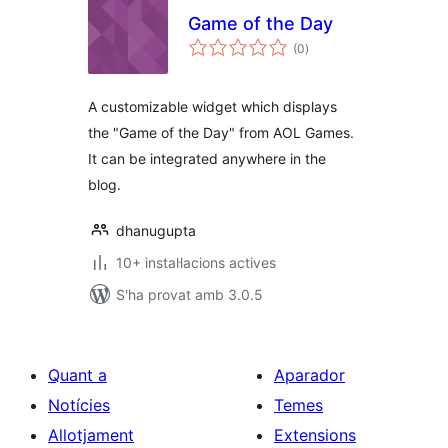
Game of the Day
puntuacions
(0
)
totals
A customizable widget which displays
the "Game of the Day" from AOL Games.
It can be integrated anywhere in the
blog.
dhanugupta
10+ instal·lacions actives
S'ha provat amb 3.0.5
Quant a
Aparador
Notícies
Temes
Allotjament
Extensions