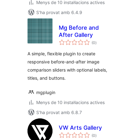
Menys de 10 instal·lacions actives
S'ha provat amb 6.4.9
Mg Before and
After Gallery
puntuacions
(0
)
totals
A simple, flexible plugin to create
responsive before-and-after image
comparison sliders with optional labels,
titles, and buttons.
mgplugin
Menys de 10 instal·lacions actives
S'ha provat amb 6.8.7
VW Arts Gallery
puntuacions
(0
)
totals