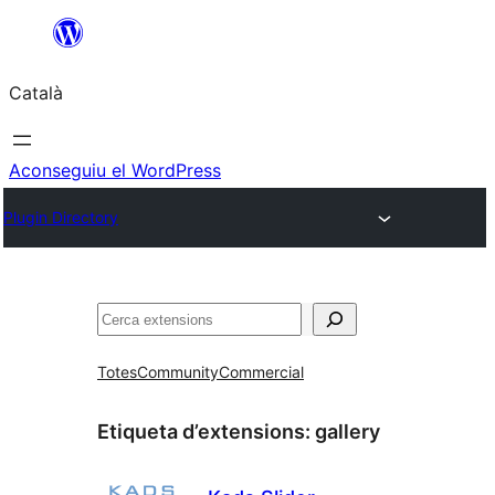
Vés
al
Català
contingut
Aconseguiu el WordPress
Plugin Directory
Cerca
Totes
Community
Commercial
Etiqueta d’extensions:
gallery