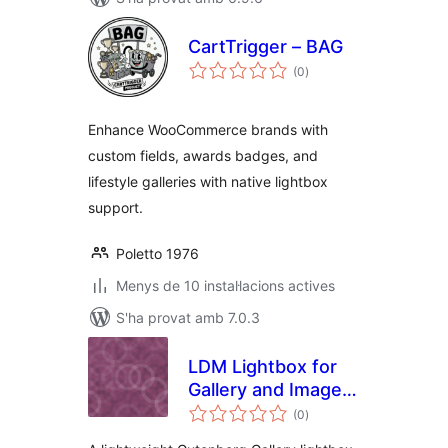
CartTrigger – BAG
puntuacions
(0
)
totals
Enhance WooCommerce brands with
custom fields, awards badges, and
lifestyle galleries with native lightbox
support.
Poletto 1976
Menys de 10 instal·lacions actives
S'ha provat amb 7.0.3
LDM Lightbox for
Gallery and Image
puntuacions
Blocks
(0
)
totals