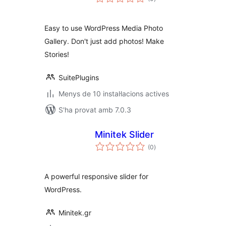
totals
Easy to use WordPress Media Photo
Gallery. Don't just add photos! Make
Stories!
SuitePlugins
Menys de 10 instal·lacions actives
S'ha provat amb 7.0.3
Minitek Slider
puntuacions
(0
)
totals
A powerful responsive slider for
WordPress.
Minitek.gr