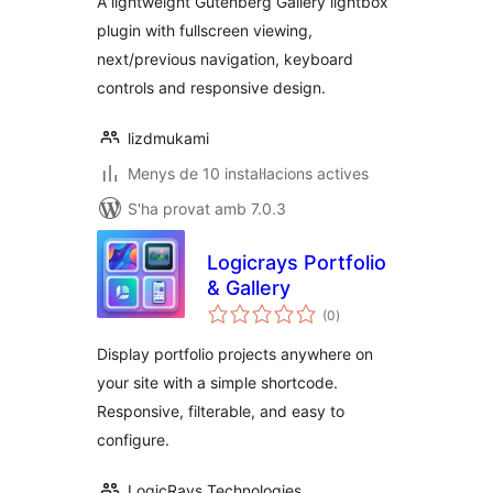
A lightweight Gutenberg Gallery lightbox
plugin with fullscreen viewing,
next/previous navigation, keyboard
controls and responsive design.
lizdmukami
Menys de 10 instal·lacions actives
S'ha provat amb 7.0.3
Logicrays Portfolio
& Gallery
puntuacions
(0
)
totals
Display portfolio projects anywhere on
your site with a simple shortcode.
Responsive, filterable, and easy to
configure.
LogicRays Technologies