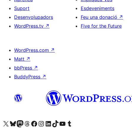
Suport
Esdeveniments
Desenvolupadors
Feu una donació
↗
WordPress.tv
↗
Five for the Future
WordPress.com
↗
Matt
↗
bbPress
↗
BuddyPress
↗
Visiteu el nostre compte X (abans Twitter)
Visiteu el nostre compte de Bluesky
Visiteu el nostre compte al Mastodon
Visiteu el nostre compte de Threads
Visiteu la nostra pàgina al Facebook
Visiteu el nostre compte d'Instagram
Visiteu el nostre compte de LinkedIn
Visiteu el nostre compte de TikTok
Visiteu el nostre canal al YouTube
Visiteu el nostre compte de Tumblr