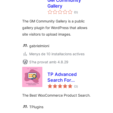
GM Community
Gallery
puntuacions
(0
)
totals
The GM Community Gallery is a public
gallery plugin for WordPress that allows
site visitors to upload images.
gabrielmioni
Menys de 10 instal·lacions actives
S'ha provat amb 4.8.29
TP Advanced
Search For
puntuacions
WooCommerce
(3
)
totals
The Best WooCommerce Product Search.
TPlugins