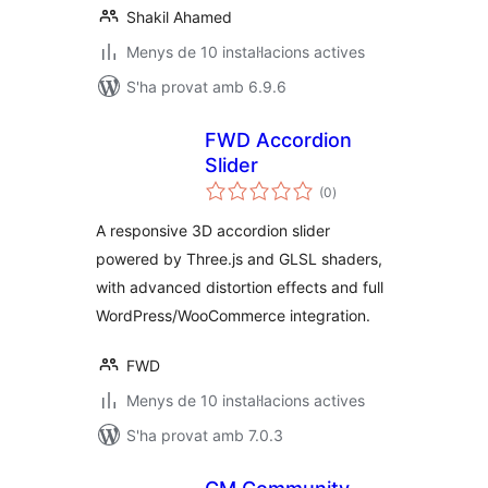
Shakil Ahamed
Menys de 10 instal·lacions actives
S'ha provat amb 6.9.6
FWD Accordion
Slider
puntuacions
(0
)
totals
A responsive 3D accordion slider
powered by Three.js and GLSL shaders,
with advanced distortion effects and full
WordPress/WooCommerce integration.
FWD
Menys de 10 instal·lacions actives
S'ha provat amb 7.0.3