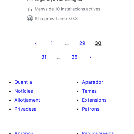
Menys de 10 instal·lacions actives
S'ha provat amb 7.0.3
Paginació
de
1
29
30
…
les
31
36
…
entrades
Quant a
Aparador
Notícies
Temes
Allotjament
Extensions
Privadesa
Patrons
Apreneu
Impliqueu-vos