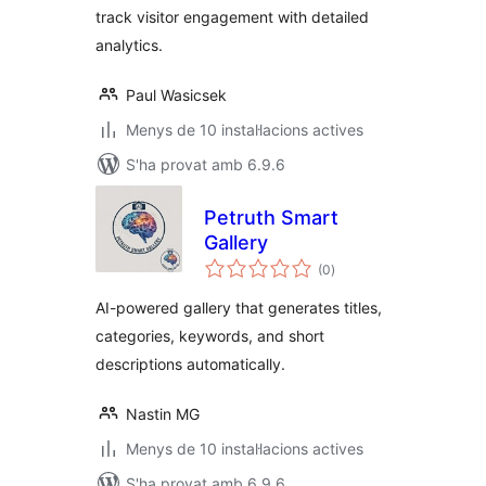
track visitor engagement with detailed
analytics.
Paul Wasicsek
Menys de 10 instal·lacions actives
S'ha provat amb 6.9.6
Petruth Smart
Gallery
puntuacions
(0
)
totals
AI-powered gallery that generates titles,
categories, keywords, and short
descriptions automatically.
Nastin MG
Menys de 10 instal·lacions actives
S'ha provat amb 6.9.6