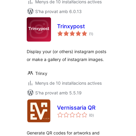
Menys de 10 instal·lacions actives
S'ha provat amb 6.0.13
Trinxypost
puntuacions
(1
)
totals
Display your (or others) instagram posts
or make a gallery of instagram images.
Trinxy
Menys de 10 instal·lacions actives
S'ha provat amb 5.5.19
Vernissaria QR
puntuacions
(0
)
totals
Generate QR codes for artworks and