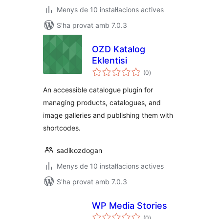
Menys de 10 instal·lacions actives
S'ha provat amb 7.0.3
OZD Katalog
Eklentisi
puntuacions
(0
)
totals
An accessible catalogue plugin for
managing products, catalogues, and
image galleries and publishing them with
shortcodes.
sadikozdogan
Menys de 10 instal·lacions actives
S'ha provat amb 7.0.3
WP Media Stories
puntuacions
(0
)