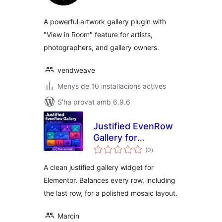
A powerful artwork gallery plugin with
"View in Room" feature for artists,
photographers, and gallery owners.
vendweave
Menys de 10 instal·lacions actives
S'ha provat amb 6.9.6
Justified EvenRow
Gallery for
puntuacions
Elementor
(0
)
totals
A clean justified gallery widget for
Elementor. Balances every row, including
the last row, for a polished mosaic layout.
Marcin