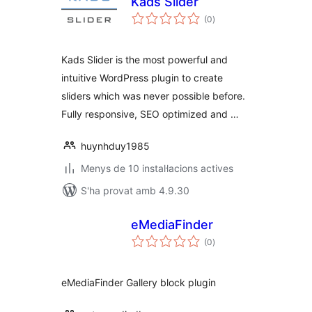
Kads Slider
puntuacions
(0
)
totals
Kads Slider is the most powerful and
intuitive WordPress plugin to create
sliders which was never possible before.
Fully responsive, SEO optimized and …
huynhduy1985
Menys de 10 instal·lacions actives
S'ha provat amb 4.9.30
eMediaFinder
puntuacions
(0
)
totals
eMediaFinder Gallery block plugin