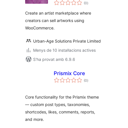
puntuacions
WooCommerce
(0
)
totals
Create an artist marketplace where
creators can sell artworks using
WooCommerce.
Urban-Age Solutions Private Limited
Menys de 10 instal·lacions actives
S'ha provat amb 6.9.6
Prismix Core
puntuacions
(0
)
totals
Core functionality for the Prismix theme
— custom post types, taxonomies,
shortcodes, likes, comments, reports,
and more.