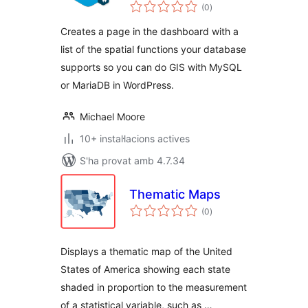
puntuacions
(0
)
totals
Creates a page in the dashboard with a
list of the spatial functions your database
supports so you can do GIS with MySQL
or MariaDB in WordPress.
Michael Moore
10+ instal·lacions actives
S'ha provat amb 4.7.34
Thematic Maps
puntuacions
(0
)
totals
Displays a thematic map of the United
States of America showing each state
shaded in proportion to the measurement
of a statistical variable, such as …