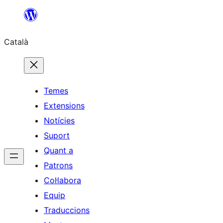
Vés
al
Català
contingut
Temes
Extensions
Notícies
Suport
Quant a
Patrons
Col·labora
Equip
Traduccions