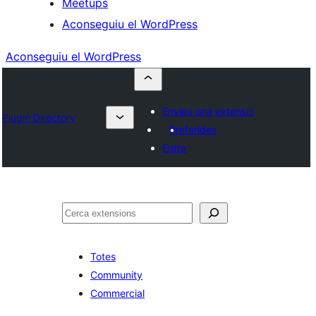
Meetups
Aconseguiu el WordPress
Aconseguiu el WordPress
Envieu una extensió
Plugin Directory
Preferides
Entra
Cerca
Totes
Community
Commercial