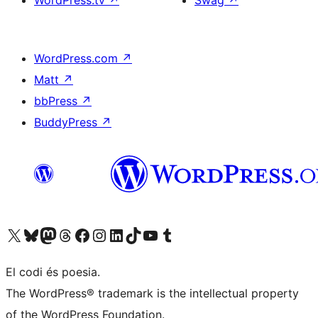
WordPress.tv
↗
Swag
↗
WordPress.com
↗
Matt
↗
bbPress
↗
BuddyPress
↗
Visiteu el nostre compte X (abans Twitter)
Visiteu el nostre compte de Bluesky
Visiteu el nostre compte al Mastodon
Visiteu el nostre compte de Threads
Visiteu la nostra pàgina al Facebook
Visiteu el nostre compte d'Instagram
Visiteu el nostre compte de LinkedIn
Visiteu el nostre compte de TikTok
Visiteu el nostre canal al YouTube
Visiteu el nostre compte de Tumblr
El codi és poesia.
The WordPress® trademark is the intellectual property
of the WordPress Foundation.