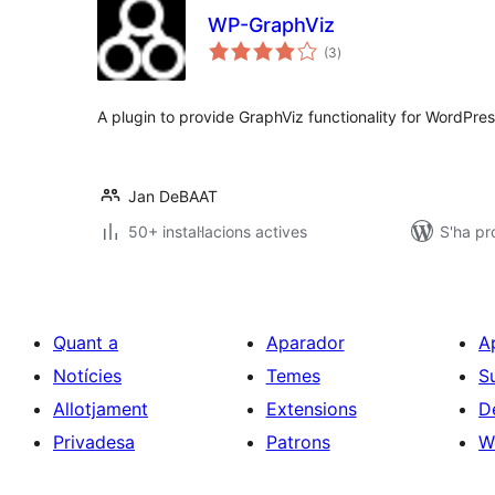
WP-GraphViz
puntuacions
(3
)
totals
A plugin to provide GraphViz functionality for WordPress
Jan DeBAAT
50+ instal·lacions actives
S'ha pr
Quant a
Aparador
A
Notícies
Temes
S
Allotjament
Extensions
D
Privadesa
Patrons
W