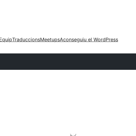
Equip
Traduccions
Meetups
Aconseguiu el WordPress