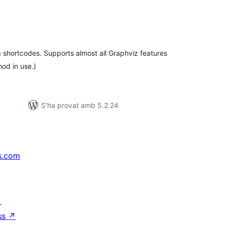
ntuacions
tals
 shortcodes. Supports almost all Graphviz features
od in use.)
S'ha provat amb 5.2.24
s.com
↗
ss
↗