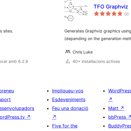
TFO Graphviz
pu
(2
)
to
 sites.
Generates Graphviz graphics using
(depending on the generation meth
Chris Luke
ovat amb 6.2.9
40+ instal·lacions actives
preneu
Impliqueu-vos
WordPres
uport
Esdeveniments
↗
esenvolupadors
Feu una donació
Matt
↗
ordPress.tv
↗
↗
bbPress
Five for the
BuddyPre