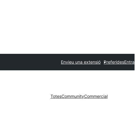
Envieu una extensió
Preferides
Entra
Totes
Community
Commercial