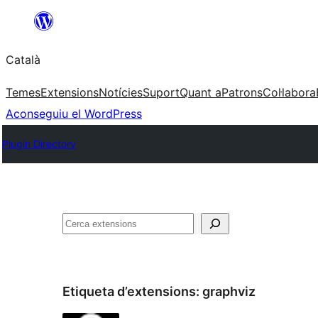
Vés
al
Català
contingut
Temes
Extensions
Notícies
Suport
Quant a
Patrons
Col·labora
Aconseguiu el WordPress
Plugin Directory
Cerca
Etiqueta d’extensions:
graphviz