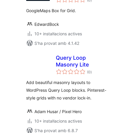
(0
)
totals
GoogleMaps Box for Grid.
EdwardBock
10+ instal·lacions actives
S'ha provat amb 4.1.42
Query Loop
Masonry Lite
puntuacions
(0
)
totals
Add beautiful masonry layouts to
WordPress Query Loop blocks. Pinterest-
style grids with no vendor lock-in.
Adam Husar / Pixel Hero
10+ instal·lacions actives
S'ha provat amb 6.8.7