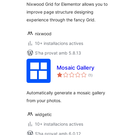
Nixwood Grid for Elementor allows you to
improve page structure designing
experience through the fancy Grid.
nixwood
10+ instal·lacions actives
S'ha provat amb 5.8.13
Mosaic Gallery
puntuacions
(1
)
totals
Automatically generate a mosaic gallery
from your photos.
widgetic
10+ instal·lacions actives
S'ha provat amb 6.0.12