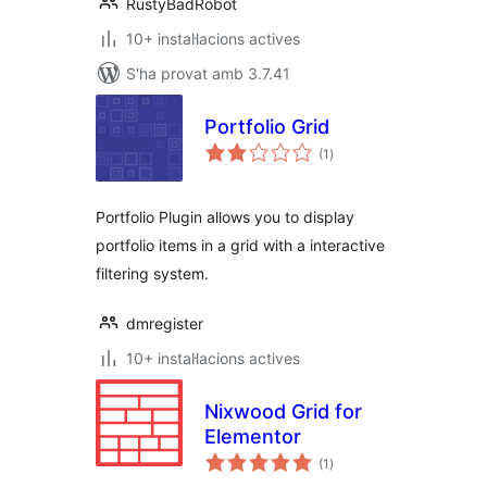
RustyBadRobot
10+ instal·lacions actives
S'ha provat amb 3.7.41
Portfolio Grid
puntuacions
(1
)
totals
Portfolio Plugin allows you to display
portfolio items in a grid with a interactive
filtering system.
dmregister
10+ instal·lacions actives
Nixwood Grid for
Elementor
puntuacions
(1
)
totals