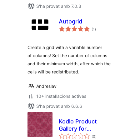
S'ha provat amb 7.0.3
Autogrid
puntuacions
(1
)
totals
Create a grid with a variable number
of columns! Set the number of columns
and their minimum width, after which the
cells will be redistributed.
Andreslav
10+ instal·lacions actives
S'ha provat amb 6.6.6
Kodlo Product
Gallery for
puntuacions
Elementor
(0
)
totals