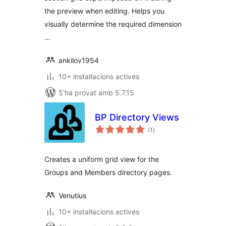
the preview when editing. Helps you
visually determine the required dimension
…
ankilov1954
10+ instal·lacions actives
S'ha provat amb 5.7.15
BP Directory Views
puntuacions
(1
)
totals
Creates a uniform grid view for the
Groups and Members directory pages.
Venutius
10+ instal·lacions actives