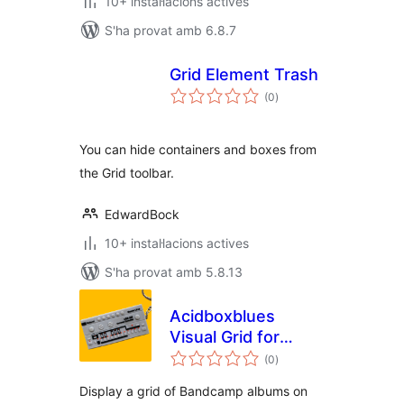
10+ instal·lacions actives
S'ha provat amb 6.8.7
Grid Element Trash
puntuacions
(0
)
totals
You can hide containers and boxes from
the Grid toolbar.
EdwardBock
10+ instal·lacions actives
S'ha provat amb 5.8.13
Acidboxblues
Visual Grid for
puntuacions
Bandcamp
(0
)
totals
Display a grid of Bandcamp albums on