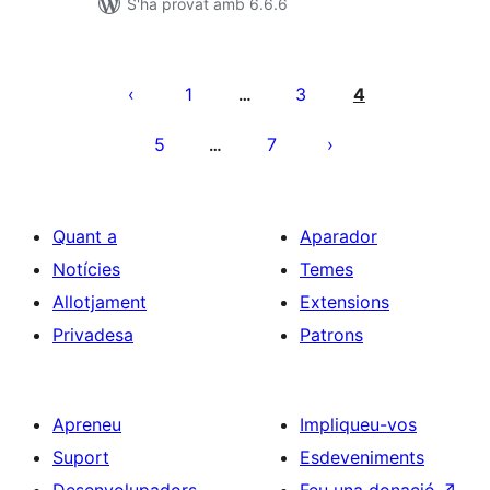
S'ha provat amb 6.6.6
Paginació
de
1
3
4
…
les
5
7
…
entrades
Quant a
Aparador
Notícies
Temes
Allotjament
Extensions
Privadesa
Patrons
Apreneu
Impliqueu-vos
Suport
Esdeveniments