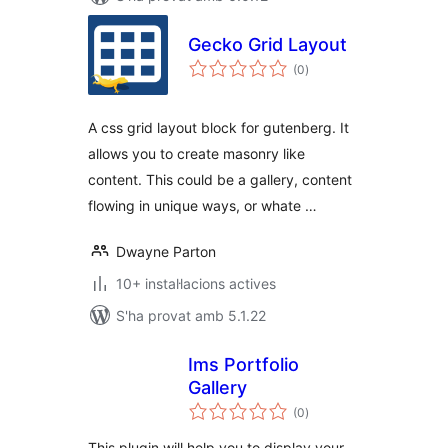
Gecko Grid Layout
puntuacions
(0
)
totals
A css grid layout block for gutenberg. It
allows you to create masonry like
content. This could be a gallery, content
flowing in unique ways, or whate …
Dwayne Parton
10+ instal·lacions actives
S'ha provat amb 5.1.22
Ims Portfolio
Gallery
puntuacions
(0
)
totals
This plugin will help you to display your