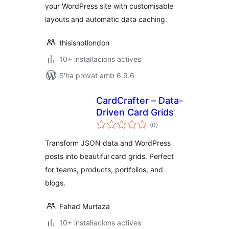
your WordPress site with customisable
layouts and automatic data caching.
thisisnotlondon
10+ instal·lacions actives
S'ha provat amb 6.9.6
CardCrafter – Data-
Driven Card Grids
puntuacions
(0
)
totals
Transform JSON data and WordPress
posts into beautiful card grids. Perfect
for teams, products, portfolios, and
blogs.
Fahad Murtaza
10+ instal·lacions actives