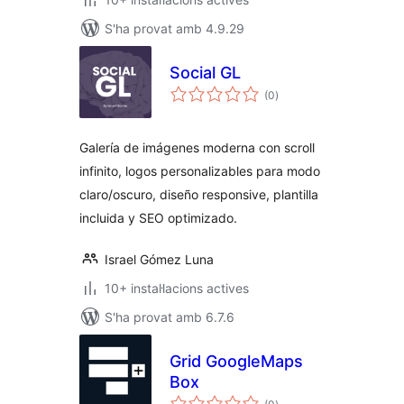
S'ha provat amb 4.9.29
Social GL
puntuacions
(0
)
totals
Galería de imágenes moderna con scroll
infinito, logos personalizables para modo
claro/oscuro, diseño responsive, plantilla
incluida y SEO optimizado.
Israel Gómez Luna
10+ instal·lacions actives
S'ha provat amb 6.7.6
Grid GoogleMaps
Box
puntuacions