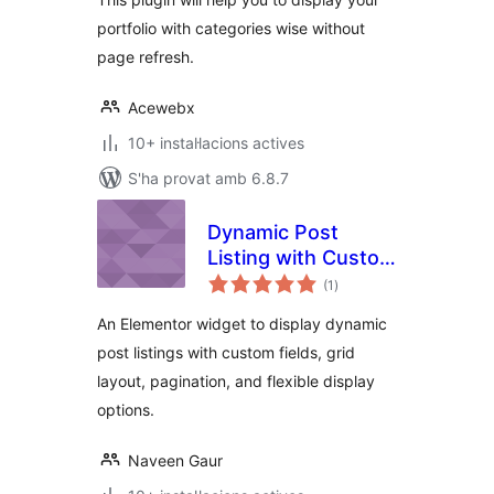
portfolio with categories wise without
page refresh.
Acewebx
10+ instal·lacions actives
S'ha provat amb 6.8.7
Dynamic Post
Listing with Custom
puntuacions
Field
(1
)
totals
An Elementor widget to display dynamic
post listings with custom fields, grid
layout, pagination, and flexible display
options.
Naveen Gaur