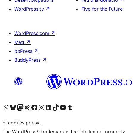
Desenvolupadors
Feu una donació
↗
WordPress.tv
↗
Five for the Future
WordPress.com
↗
Matt
↗
bbPress
↗
BuddyPress
↗
Visiteu el nostre compte X (abans Twitter)
Visiteu el nostre compte de Bluesky
Visiteu el nostre compte al Mastodon
Visiteu el nostre compte de Threads
Visiteu la nostra pàgina al Facebook
Visiteu el nostre compte d'Instagram
Visiteu el nostre compte de LinkedIn
Visiteu el nostre compte de TikTok
Visiteu el nostre canal al YouTube
Visiteu el nostre compte de Tumblr
El codi és poesia.
The WordPress® trademark is the intellectual property