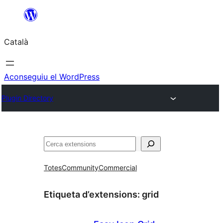
Vés
al
Català
contingut
Aconseguiu el WordPress
Plugin Directory
Cerca
Totes
Community
Commercial
Etiqueta d’extensions:
grid