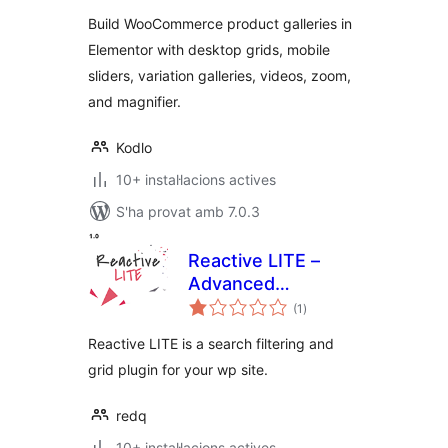
Build WooCommerce product galleries in
Elementor with desktop grids, mobile
sliders, variation galleries, videos, zoom,
and magnifier.
Kodlo
10+ instal·lacions actives
S'ha provat amb 7.0.3
Reactive LITE –
Advanced
puntuacions
WordPress
(1
)
totals
Searching Filtering
Reactive LITE is a search filtering and
& Grid
grid plugin for your wp site.
redq
10+ instal·lacions actives