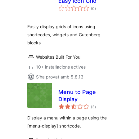
Easy Icon Grid
puntuacions
(0
)
totals
Easily display grids of icons using
shortcodes, widgets and Gutenberg
blocks
Websites Built For You
10+ instal·lacions actives
S'ha provat amb 5.8.13
Menu to Page
Display
puntuacions
(3
)
totals
Display a menu within a page using the
[menu-display] shortcode.