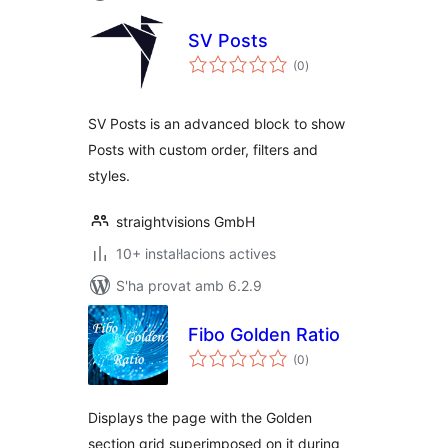
SV Posts
puntuacions
(0
)
totals
SV Posts is an advanced block to show
Posts with custom order, filters and
styles.
straightvisions GmbH
10+ instal·lacions actives
S'ha provat amb 6.2.9
Fibo Golden Ratio
puntuacions
(0
)
totals
Displays the page with the Golden
section grid superimposed on it during