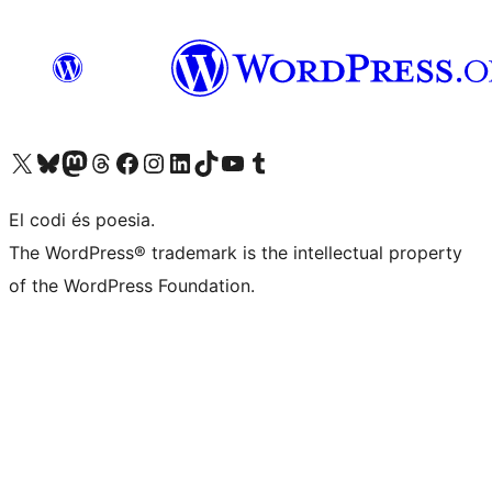
Visiteu el nostre compte X (abans Twitter)
Visiteu el nostre compte de Bluesky
Visiteu el nostre compte al Mastodon
Visiteu el nostre compte de Threads
Visiteu la nostra pàgina al Facebook
Visiteu el nostre compte d'Instagram
Visiteu el nostre compte de LinkedIn
Visiteu el nostre compte de TikTok
Visiteu el nostre canal al YouTube
Visiteu el nostre compte de Tumblr
El codi és poesia.
The WordPress® trademark is the intellectual property
of the WordPress Foundation.