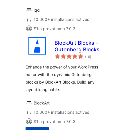
lqd
10.000+ instal·lacions actives
S'ha provat amb 7.0.3
BlockArt Blocks –
Gutenberg Blocks,
puntuacions
Page Builder Blocks
(16
)
totals
,WordPress Block
Enhance the power of your WordPress
Plugin, Sections &
editor with the dynamic Gutenberg
Template Library
blocks by BlockArt Blocks. Build any
layout imaginable.
BlockArt
10.000+ instal·lacions actives
S'ha provat amb 7.0.3