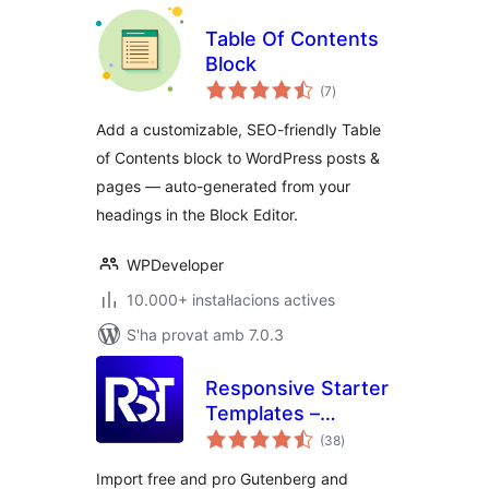
Table Of Contents
Block
puntuacions
(7
)
totals
Add a customizable, SEO-friendly Table
of Contents block to WordPress posts &
pages — auto-generated from your
headings in the Block Editor.
WPDeveloper
10.000+ instal·lacions actives
S'ha provat amb 7.0.3
Responsive Starter
Templates –
puntuacions
Elementor
(38
)
totals
Templates &
Import free and pro Gutenberg and
Starter Sites