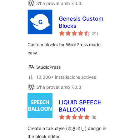
S'ha provat amb 7.0.3
Genesis Custom
Blocks
puntuacions
(21
)
totals
Custom blocks for WordPress made
easy.
StudioPress
10.000+ instal·lacions actives
S'ha provat amb 7.0.3
LIQUID SPEECH
BALLOON
puntuacions
(6
)
totals
Create a talk style (吹き出し) design in
the block editor.