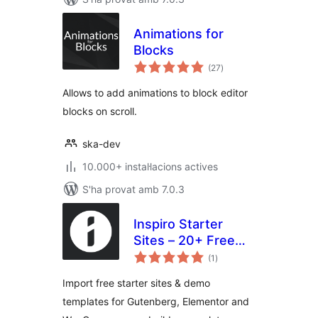
Animations for
Blocks
puntuacions
(27
)
totals
Allows to add animations to block editor
blocks on scroll.
ska-dev
10.000+ instal·lacions actives
S'ha provat amb 7.0.3
Inspiro Starter
Sites – 20+ Free
puntuacions
Demo Templates
(1
)
totals
for Gutenberg &
Import free starter sites & demo
Elementor
templates for Gutenberg, Elementor and