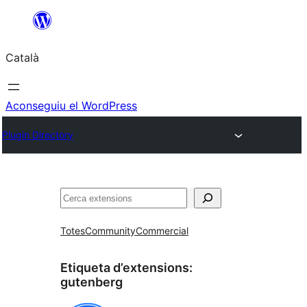
Vés
al
Català
contingut
Aconseguiu el WordPress
Plugin Directory
Cerca
Totes
Community
Commercial
Etiqueta d’extensions:
gutenberg