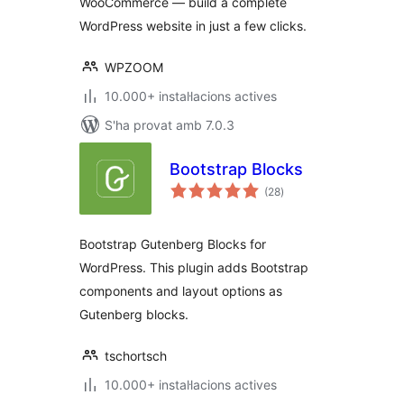
WooCommerce — build a complete
WordPress website in just a few clicks.
WPZOOM
10.000+ instal·lacions actives
S'ha provat amb 7.0.3
Bootstrap Blocks
puntuacions
(28
)
totals
Bootstrap Gutenberg Blocks for
WordPress. This plugin adds Bootstrap
components and layout options as
Gutenberg blocks.
tschortsch
10.000+ instal·lacions actives