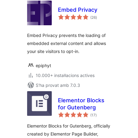
Embed Privacy
puntuacions
(26
)
totals
Embed Privacy prevents the loading of
embedded external content and allows
your site visitors to opt-in.
epiphyt
10.000+ instal·lacions actives
S'ha provat amb 7.0.3
Elementor Blocks
for Gutenberg
puntuacions
(17
)
totals
Elementor Blocks for Gutenberg, officially
created by Elementor Page Builder,