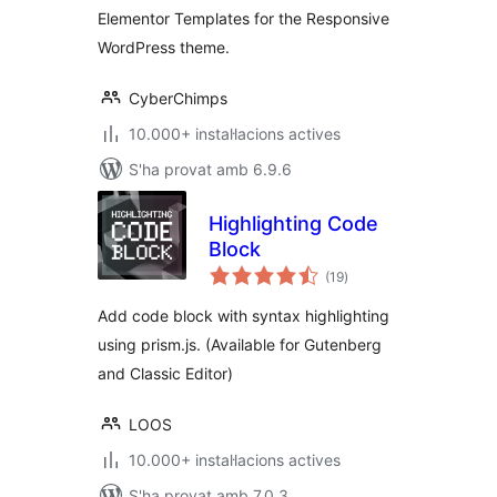
Elementor Templates for the Responsive
WordPress theme.
CyberChimps
10.000+ instal·lacions actives
S'ha provat amb 6.9.6
Highlighting Code
Block
puntuacions
(19
)
totals
Add code block with syntax highlighting
using prism.js. (Available for Gutenberg
and Classic Editor)
LOOS
10.000+ instal·lacions actives
S'ha provat amb 7.0.3