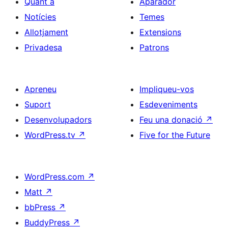
Quant a
Aparador
Notícies
Temes
Allotjament
Extensions
Privadesa
Patrons
Apreneu
Impliqueu-vos
Suport
Esdeveniments
Desenvolupadors
Feu una donació
↗
WordPress.tv
↗
Five for the Future
WordPress.com
↗
Matt
↗
bbPress
↗
BuddyPress
↗