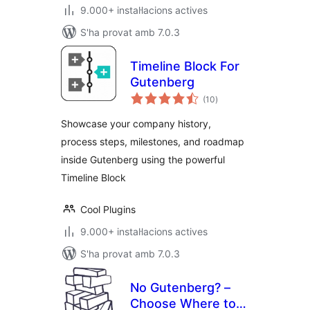
9.000+ instal·lacions actives
S'ha provat amb 7.0.3
Timeline Block For
Gutenberg
puntuacions
(10
)
totals
Showcase your company history,
process steps, milestones, and roadmap
inside Gutenberg using the powerful
Timeline Block
Cool Plugins
9.000+ instal·lacions actives
S'ha provat amb 7.0.3
No Gutenberg? –
Choose Where to