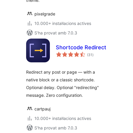
theme.
pixelgrade
10.000+ instal·lacions actives
S'ha provat amb 7.0.3
Shortcode Redirect
puntuacions
(31
)
totals
Redirect any post or page — with a
native block or a classic shortcode.
Optional delay. Optional "redirecting"
message. Zero configuration.
cartpauj
10.000+ instal·lacions actives
S'ha provat amb 7.0.3