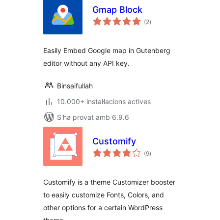
Gmap Block
puntuacions
(2
)
totals
Easily Embed Google map in Gutenberg
editor without any API key.
Binsaifullah
10.000+ instal·lacions actives
S'ha provat amb 6.9.6
Customify
puntuacions
(9
)
totals
Customify is a theme Customizer booster
to easily customize Fonts, Colors, and
other options for a certain WordPress