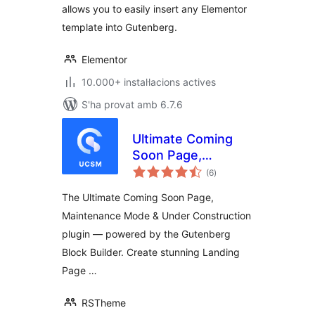
allows you to easily insert any Elementor
template into Gutenberg.
Elementor
10.000+ instal·lacions actives
S'ha provat amb 6.7.6
Ultimate Coming
Soon Page,
puntuacions
Maintenance Mode
(6
)
totals
& Under
The Ultimate Coming Soon Page,
Construction –
Maintenance Mode & Under Construction
Gutenberg Block
plugin — powered by the Gutenberg
Builder & Landing
Page
Block Builder. Create stunning Landing
Page …
RSTheme