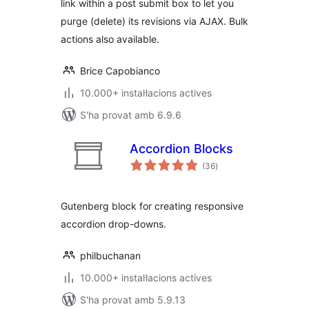
link within a post submit box to let you
purge (delete) its revisions via AJAX. Bulk
actions also available.
Brice Capobianco
10.000+ instal·lacions actives
S'ha provat amb 6.9.6
Accordion Blocks
puntuacions
(36
)
totals
Gutenberg block for creating responsive
accordion drop-downs.
philbuchanan
10.000+ instal·lacions actives
S'ha provat amb 5.9.13