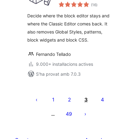
puntuacions
Use the Block
(16
)
totals
Editor or the
Decide where the block editor stays and
Classic Editor
where the Classic Editor comes back. It
also removes Global Styles, patterns,
block widgets and block CSS.
Fernando Tellado
9.000+ instal·lacions actives
S'ha provat amb 7.0.3
Paginació
de
1
2
3
4
les
49
…
entrades