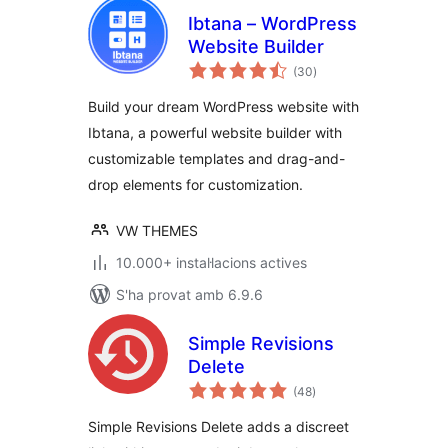
Ibtana – WordPress
Website Builder
puntuacions
(30
)
totals
Build your dream WordPress website with
Ibtana, a powerful website builder with
customizable templates and drag-and-
drop elements for customization.
VW THEMES
10.000+ instal·lacions actives
S'ha provat amb 6.9.6
Simple Revisions
Delete
puntuacions
(48
)
totals
Simple Revisions Delete adds a discreet