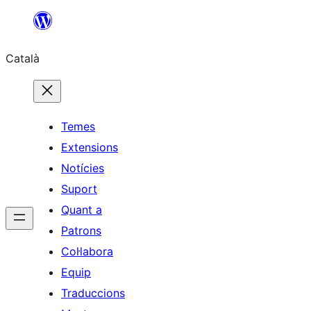
Vés
al
Català
contingut
Temes
Extensions
Notícies
Suport
Quant a
Patrons
Col·labora
Equip
Traduccions