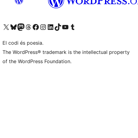
Visiteu el nostre compte X (abans Twitter)
Visiteu el nostre compte de Bluesky
Visiteu el nostre compte al Mastodon
Visiteu el nostre compte de Threads
Visiteu la nostra pàgina al Facebook
Visiteu el nostre compte d'Instagram
Visiteu el nostre compte de LinkedIn
Visiteu el nostre compte de TikTok
Visiteu el nostre canal al YouTube
Visiteu el nostre compte de Tumblr
El codi és poesia.
The WordPress® trademark is the intellectual property
of the WordPress Foundation.