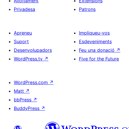
Allotjament
Extensions
Privadesa
Patrons
Apreneu
Impliqueu-vos
Suport
Esdeveniments
Desenvolupadors
Feu una donació
↗
WordPress.tv
↗
Five for the Future
WordPress.com
↗
Matt
↗
bbPress
↗
BuddyPress
↗