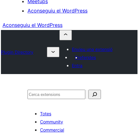
Meetups
Aconseguiu el WordPress
Aconseguiu el WordPress
Envieu una extensió
Plugin Directory
Preferides
Entra
Cerca
Totes
Community
Commercial