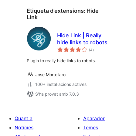
Etiqueta d’extensions:
Hide
Link
Hide Link | Really
hide links to robots
puntuacions
(4
)
totals
Plugin to really hide links to robots.
Jose Mortellaro
100+ instal·lacions actives
S'ha provat amb 7.0.3
Quant a
Aparador
Notícies
Temes