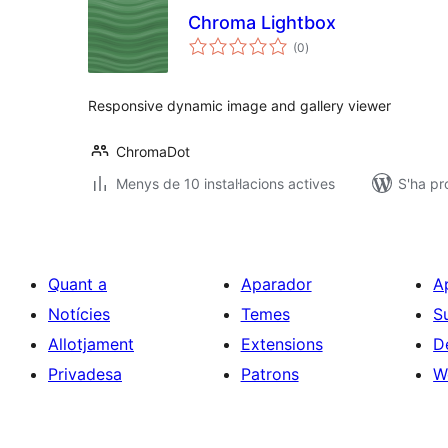
Chroma Lightbox
puntuacions
(0
)
totals
Responsive dynamic image and gallery viewer
ChromaDot
Menys de 10 instal·lacions actives
S'ha pr
Quant a
Aparador
A
Notícies
Temes
S
Allotjament
Extensions
D
Privadesa
Patrons
W