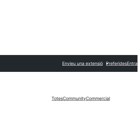
Envieu una extensió
Preferides
Entra
Totes
Community
Commercial