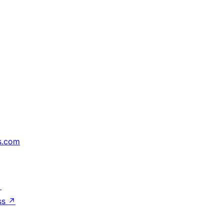
s.com
↗
ss
↗