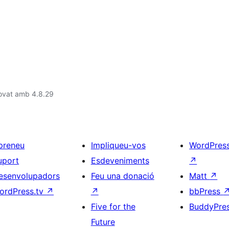
ovat amb 4.8.29
preneu
Impliqueu-vos
WordPres
uport
Esdeveniments
↗
esenvolupadors
Feu una donació
Matt
↗
ordPress.tv
↗
↗
bbPress
Five for the
BuddyPre
Future