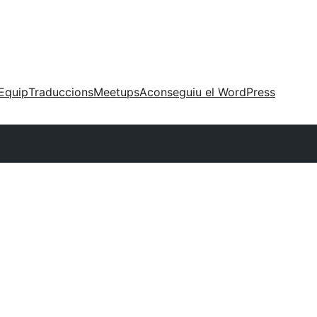
Equip
Traduccions
Meetups
Aconseguiu el WordPress