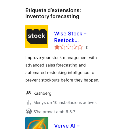
Etiqueta d’extensions:
inventory forecasting
Wise Stock –
Restock
puntuacions
Intelligence & Sales
(1
)
totals
Forecast for
Improve your stock management with
WooCommerce
advanced sales forecasting and
automated restocking intelligence to
prevent stockouts before they happen.
Kashberg
Menys de 10 instal·lacions actives
S'ha provat amb 6.8.7
Verve AI –