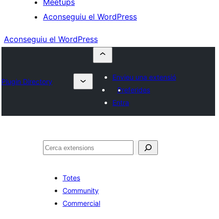
Meetups
Aconseguiu el WordPress
Aconseguiu el WordPress
Envieu una extensió
Plugin Directory
Preferides
Entra
Cerca
Totes
Community
Commercial