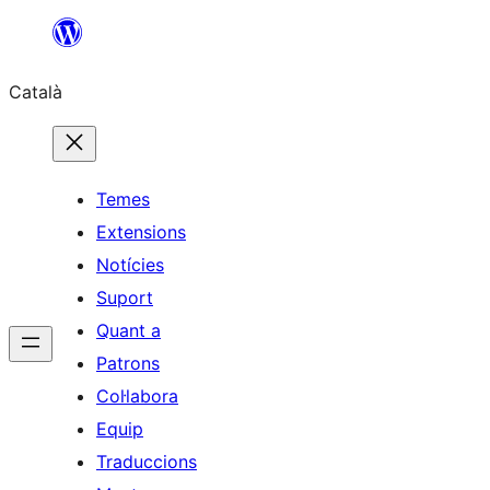
Vés
al
Català
contingut
Temes
Extensions
Notícies
Suport
Quant a
Patrons
Col·labora
Equip
Traduccions