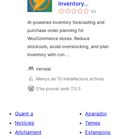
Inventory
puntuacions
Forecasting for
(0
)
totals
WooCommerce
AI-powered inventory forecasting and
purchase order planning for
WooCommerce stores. Reduce
stockouts, avoid overstocking, and plan
inventory with con …
verveai
Menys de 10 instal·lacions actives
S'ha provat amb 7.0.3
Quant a
Aparador
Notícies
Temes
Allotjament
Extensions