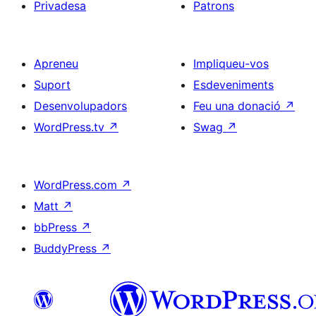
Privadesa
Patrons
Apreneu
Impliqueu-vos
Suport
Esdeveniments
Desenvolupadors
Feu una donació
↗
WordPress.tv
↗
Swag
↗
WordPress.com
↗
Matt
↗
bbPress
↗
BuddyPress
↗