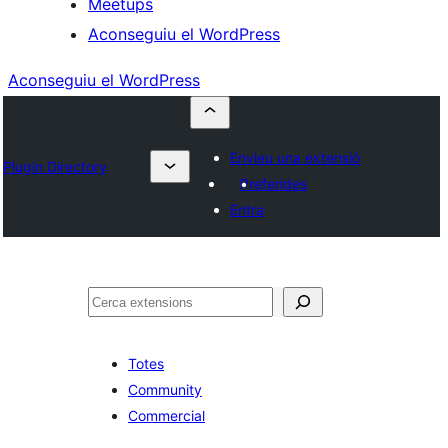
Meetups
Aconseguiu el WordPress
Aconseguiu el WordPress
Envieu una extensió
Plugin Directory
Preferides
Entra
Cerca
Totes
Community
Commercial