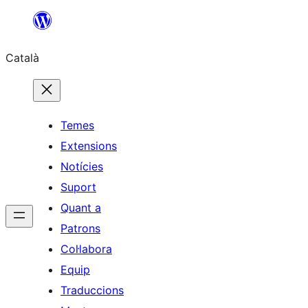
Vés
al
Català
contingut
Temes
Extensions
Notícies
Suport
Quant a
Patrons
Col·labora
Equip
Traduccions