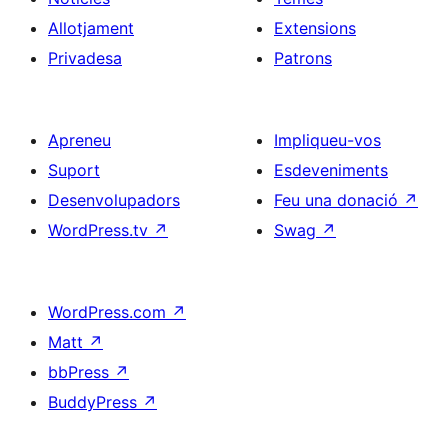
Allotjament
Extensions
Privadesa
Patrons
Apreneu
Impliqueu-vos
Suport
Esdeveniments
Desenvolupadors
Feu una donació
↗
WordPress.tv
↗
Swag
↗
WordPress.com
↗
Matt
↗
bbPress
↗
BuddyPress
↗