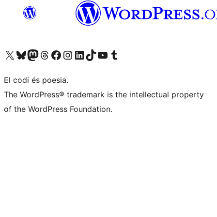
Visiteu el nostre compte X (abans Twitter)
Visiteu el nostre compte de Bluesky
Visiteu el nostre compte al Mastodon
Visiteu el nostre compte de Threads
Visiteu la nostra pàgina al Facebook
Visiteu el nostre compte d'Instagram
Visiteu el nostre compte de LinkedIn
Visiteu el nostre compte de TikTok
Visiteu el nostre canal al YouTube
Visiteu el nostre compte de Tumblr
El codi és poesia.
The WordPress® trademark is the intellectual property
of the WordPress Foundation.