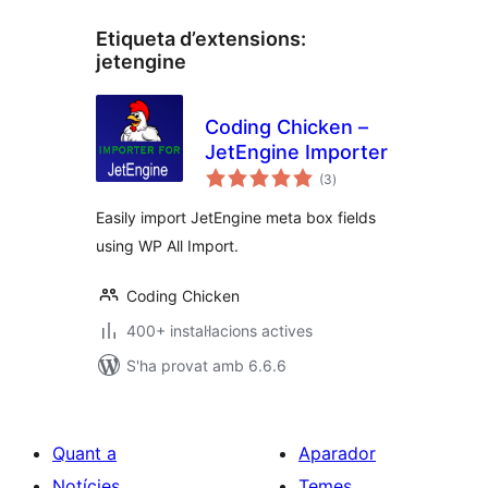
Etiqueta d’extensions:
jetengine
Coding Chicken –
JetEngine Importer
puntuacions
(3
)
totals
Easily import JetEngine meta box fields
using WP All Import.
Coding Chicken
400+ instal·lacions actives
S'ha provat amb 6.6.6
Quant a
Aparador
Notícies
Temes