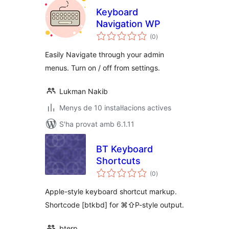
Keyboard
Navigation WP
puntuacions
(0
)
totals
Easily Navigate through your admin
menus. Turn on / off from settings.
Lukman Nakib
Menys de 10 instal·lacions actives
S'ha provat amb 6.1.11
BT Keyboard
Shortcuts
puntuacions
(0
)
totals
Apple-style keyboard shortcut markup.
Shortcode [btkbd] for ⌘⇧P-style output.
bterp