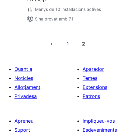
Menys de 10 instal·lacions actives
S'ha provat amb 7.1
Paginació
de
1
2
les
entrades
Quant a
Aparador
Notícies
Temes
Allotjament
Extensions
Privadesa
Patrons
Apreneu
Impliqueu-vos
Suport
Esdeveniments