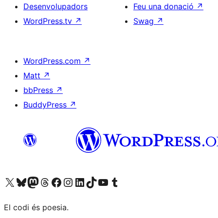
Desenvolupadors
Feu una donació
↗
WordPress.tv
↗
Swag
↗
WordPress.com
↗
Matt
↗
bbPress
↗
BuddyPress
↗
Visiteu el nostre compte X (abans Twitter)
Visiteu el nostre compte de Bluesky
Visiteu el nostre compte al Mastodon
Visiteu el nostre compte de Threads
Visiteu la nostra pàgina al Facebook
Visiteu el nostre compte d'Instagram
Visiteu el nostre compte de LinkedIn
Visiteu el nostre compte de TikTok
Visiteu el nostre canal al YouTube
Visiteu el nostre compte de Tumblr
El codi és poesia.