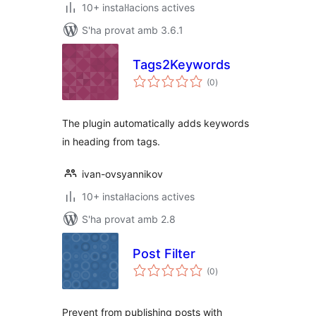
10+ instal·lacions actives
S'ha provat amb 3.6.1
Tags2Keywords
puntuacions
(0
)
totals
The plugin automatically adds keywords
in heading from tags.
ivan-ovsyannikov
10+ instal·lacions actives
S'ha provat amb 2.8
Post Filter
puntuacions
(0
)
totals
Prevent from publishing posts with