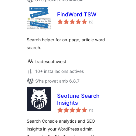
FindWord TSW
puntuacions
(2
)
totals
Search helper for on-page, article word
search.
tradesouthwest
10+ instal·lacions actives
S'ha provat amb 6.8.7
Seotune Search
Insights
puntuacions
(1
)
totals
Search Console analytics and SEO
insights in your WordPress admin.