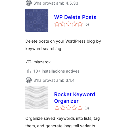
S'ha provat amb 4.5.33
WP Delete Posts
puntuacions
(0
)
totals
Delete posts on your WordPress blog by
keyword searching
mlazarov
10+ instal·lacions actives
S'ha provat amb 3.1.4
Rocket Keyword
Organizer
puntuacions
(0
)
totals
Organize saved keywords into lists, tag
them, and generate long-tail variants