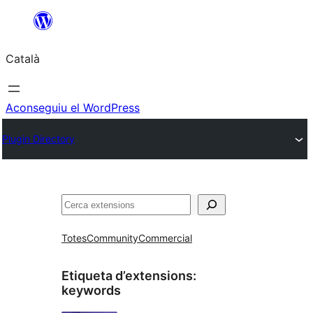
Vés
al
Català
contingut
Aconseguiu el WordPress
Plugin Directory
Cerca
Totes
Community
Commercial
Etiqueta d’extensions:
keywords