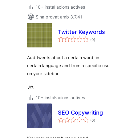
10+ instal·lacions actives
S'ha provat amb 3.7.41
Twitter Keywords
puntuacions
(0
)
totals
Add tweets about a certain word, in
certain language and from a specific user
on your sidebar
10+ instal·lacions actives
SEO Copywriting
puntuacions
(0
)
totals