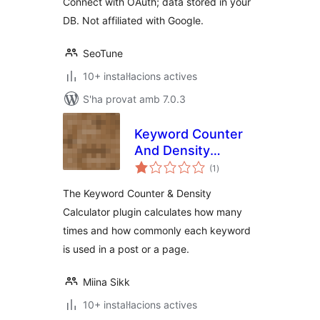
Connect with OAuth; data stored in your
DB. Not affiliated with Google.
SeoTune
10+ instal·lacions actives
S'ha provat amb 7.0.3
Keyword Counter
And Density
puntuacions
Calculator
(1
)
totals
The Keyword Counter & Density
Calculator plugin calculates how many
times and how commonly each keyword
is used in a post or a page.
Miina Sikk
10+ instal·lacions actives