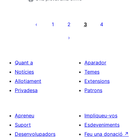
Paginació
de
1
2
3
4
les
entrades
Quant a
Aparador
Notícies
Temes
Allotjament
Extensions
Privadesa
Patrons
Apreneu
Impliqueu-vos
Suport
Esdeveniments
Desenvolupadors
Feu una donació
↗