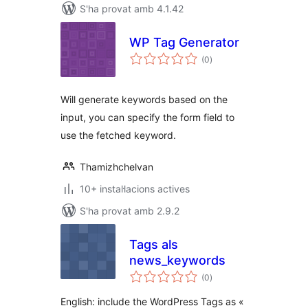
S'ha provat amb 4.1.42
WP Tag Generator
puntuacions
(0
)
totals
Will generate keywords based on the
input, you can specify the form field to
use the fetched keyword.
Thamizhchelvan
10+ instal·lacions actives
S'ha provat amb 2.9.2
Tags als
news_keywords
puntuacions
(0
)
totals
English: include the WordPress Tags as «