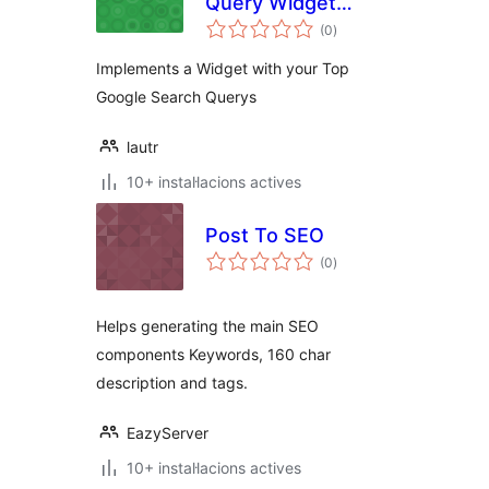
Query Widget
puntuacions
WordPress Plugin
(0
)
totals
Implements a Widget with your Top
Google Search Querys
lautr
10+ instal·lacions actives
Post To SEO
puntuacions
(0
)
totals
Helps generating the main SEO
components Keywords, 160 char
description and tags.
EazyServer
10+ instal·lacions actives