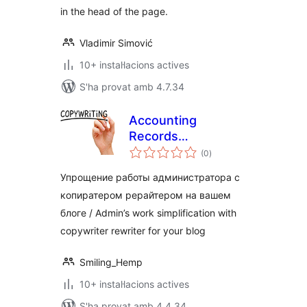
in the head of the page.
Vladimir Simović
10+ instal·lacions actives
S'ha provat amb 4.7.34
Accounting
Records
puntuacions
Copywriter
(0
)
totals
Упрощение работы администратора с
копиратером рерайтером на вашем
блоге / Admin’s work simplification with
copywriter rewriter for your blog
Smiling_Hemp
10+ instal·lacions actives
S'ha provat amb 4.4.34