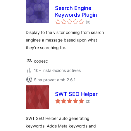
Search Engine
Keywords Plugin
puntuacions
(0
)
totals
Display to the visitor coming from search
engines a message based upon what
they're searching for.
copesc
10+ instal·lacions actives
S'ha provat amb 2.6.1
SWT SEO Helper
puntuacions
(3
)
totals
SWT SEO Helper auto generating
keywords, Adds Meta keywords and