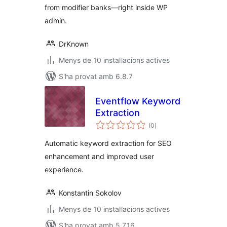
from modifier banks—right inside WP
admin.
DrKnown
Menys de 10 instal·lacions actives
S'ha provat amb 6.8.7
Eventflow Keyword
Extraction
puntuacions
(0
)
totals
Automatic keyword extraction for SEO
enhancement and improved user
experience.
Konstantin Sokolov
Menys de 10 instal·lacions actives
S'ha provat amb 5.7.16