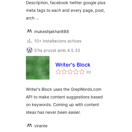
Description, facebook twitter google plus
meta tags to each and every page, post,
arch …
mukeshjakhar888
10+ instal·lacions actives
S'ha provat amb 4.5.33
Writer's Block
puntuacions
(0
)
totals
Writer's Block uses the GrepWords.com
API to make content suggestions based
on keywords. Coming up with content
ideas has never been easier.
virante