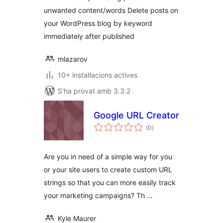
unwanted content/words Delete posts on
your WordPress blog by keyword
immediately after published
mlazarov
10+ instal·lacions actives
S'ha provat amb 3.3.2
Google URL Creator
puntuacions
(0
)
totals
Are you in need of a simple way for you
or your site users to create custom URL
strings so that you can more easily track
your marketing campaigns? Th …
Kyle Maurer