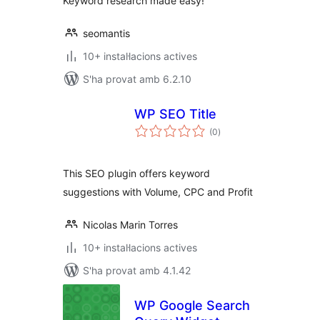
Keyword research made easy!
seomantis
10+ instal·lacions actives
S'ha provat amb 6.2.10
WP SEO Title
puntuacions
(0
)
totals
This SEO plugin offers keyword
suggestions with Volume, CPC and Profit
Nicolas Marin Torres
10+ instal·lacions actives
S'ha provat amb 4.1.42
WP Google Search