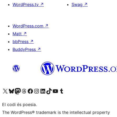
WordPress.tv
↗
Swag
↗
WordPress.com
↗
Matt
↗
bbPress
↗
BuddyPress
↗
Visiteu el nostre compte X (abans Twitter)
Visiteu el nostre compte de Bluesky
Visiteu el nostre compte al Mastodon
Visiteu el nostre compte de Threads
Visiteu la nostra pàgina al Facebook
Visiteu el nostre compte d'Instagram
Visiteu el nostre compte de LinkedIn
Visiteu el nostre compte de TikTok
Visiteu el nostre canal al YouTube
Visiteu el nostre compte de Tumblr
El codi és poesia.
The WordPress® trademark is the intellectual property