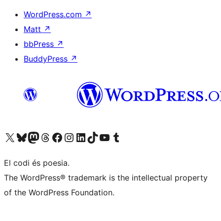
WordPress.com
↗
Matt
↗
bbPress
↗
BuddyPress
↗
Visiteu el nostre compte X (abans Twitter)
Visiteu el nostre compte de Bluesky
Visiteu el nostre compte al Mastodon
Visiteu el nostre compte de Threads
Visiteu la nostra pàgina al Facebook
Visiteu el nostre compte d'Instagram
Visiteu el nostre compte de LinkedIn
Visiteu el nostre compte de TikTok
Visiteu el nostre canal al YouTube
Visiteu el nostre compte de Tumblr
El codi és poesia.
The WordPress® trademark is the intellectual property
of the WordPress Foundation.