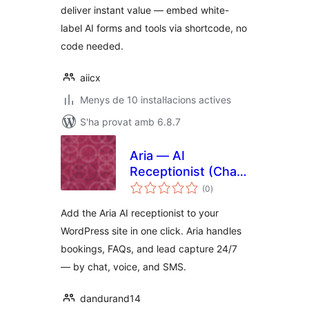
deliver instant value — embed white-
label AI forms and tools via shortcode, no
code needed.
aiicx
Menys de 10 instal·lacions actives
S'ha provat amb 6.8.7
Aria — AI
Receptionist (Chat
puntuacions
& Voice)
(0
)
totals
Add the Aria AI receptionist to your
WordPress site in one click. Aria handles
bookings, FAQs, and lead capture 24/7
— by chat, voice, and SMS.
dandurand14