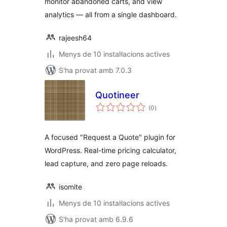
monitor abandoned carts, and view
analytics — all from a single dashboard.
rajeesh64
Menys de 10 instal·lacions actives
S'ha provat amb 7.0.3
Quotineer
puntuacions
(0
)
totals
A focused "Request a Quote" plugin for
WordPress. Real-time pricing calculator,
lead capture, and zero page reloads.
isomite
Menys de 10 instal·lacions actives
S'ha provat amb 6.9.6