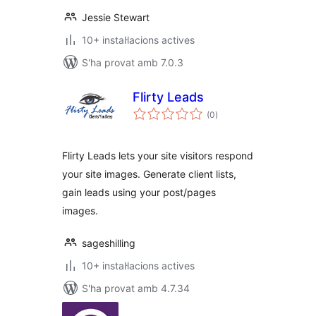
Jessie Stewart
10+ instal·lacions actives
S'ha provat amb 7.0.3
Flirty Leads
puntuacions
(0
)
totals
Flirty Leads lets your site visitors respond
your site images. Generate client lists,
gain leads using your post/pages
images.
sageshilling
10+ instal·lacions actives
S'ha provat amb 4.7.34