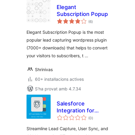
Elegant
Subscription Popup
puntuacions
(6
)
totals
Elegant Subscription Popup is the most
popular lead capturing wordpress plugin
(7000+ downloads) that helps to convert
your visitors to subscribers, t …
Shrinivas
60+ instal·lacions actives
S'ha provat amb 4.7.34
Salesforce
Integration for
puntuacions
WordPress
(0
)
totals
Streamline Lead Capture, User Sync, and