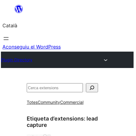
Vés
al
Català
contingut
Aconseguiu el WordPress
Plugin Directory
Cerca
Totes
Community
Commercial
Etiqueta d’extensions:
lead
capture