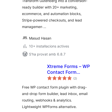
Transform Gutenberg into a conversion-
ready builder with 20+ marketing,
ecommerce, and automation blocks,
Stripe-powered checkouts, and lead
managemen …
Masud Hasan
10+ instal·lacions actives
S'ha provat amb 6.8.7
Xtreme Forms – WP
Contact Form
puntuacions
Builder, Lead
(2
)
totals
Capture, Form to
Free WP contact form plugin with drag-
Email & Webhooks
and-drop form builder, lead inbox, email
routing, webhooks & analytics.
Lightweight WPForms alternative.