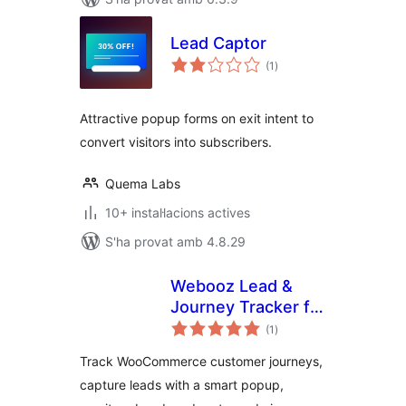
Lead Captor
puntuacions
(1
)
totals
Attractive popup forms on exit intent to
convert visitors into subscribers.
Quema Labs
10+ instal·lacions actives
S'ha provat amb 4.8.29
Webooz Lead &
Journey Tracker for
puntuacions
WooCommerce
(1
)
totals
Track WooCommerce customer journeys,
capture leads with a smart popup,