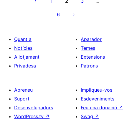
de
1
2
3
…
les
6
entrades
Quant a
Aparador
Notícies
Temes
Allotjament
Extensions
Privadesa
Patrons
Apreneu
Impliqueu-vos
Suport
Esdeveniments
Desenvolupadors
Feu una donació
↗
WordPress.tv
↗
Swag
↗