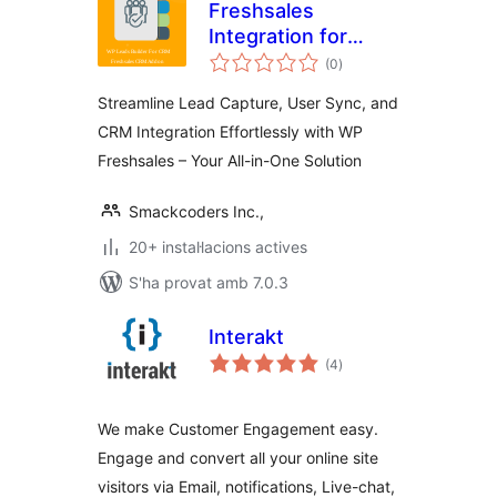
Freshsales
Integration for
puntuacions
WordPress
(0
)
totals
Streamline Lead Capture, User Sync, and
CRM Integration Effortlessly with WP
Freshsales – Your All-in-One Solution
Smackcoders Inc.,
20+ instal·lacions actives
S'ha provat amb 7.0.3
Interakt
puntuacions
(4
)
totals
We make Customer Engagement easy.
Engage and convert all your online site
visitors via Email, notifications, Live-chat,