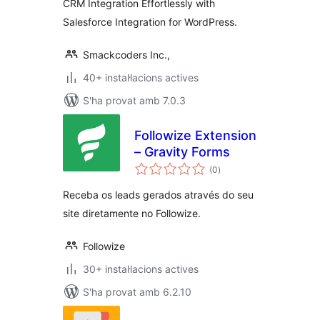
CRM Integration Effortlessly with
Salesforce Integration for WordPress.
Smackcoders Inc.,
40+ instal·lacions actives
S'ha provat amb 7.0.3
Followize Extension
– Gravity Forms
puntuacions
(0
)
totals
Receba os leads gerados através do seu
site diretamente no Followize.
Followize
30+ instal·lacions actives
S'ha provat amb 6.2.10