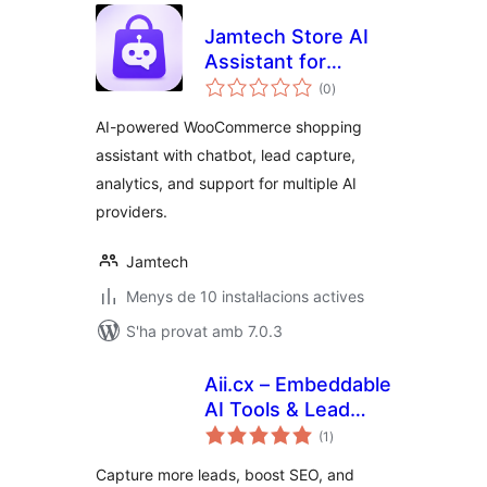
Jamtech Store AI
Assistant for
puntuacions
WooCommerce
(0
)
totals
AI-powered WooCommerce shopping
assistant with chatbot, lead capture,
analytics, and support for multiple AI
providers.
Jamtech
Menys de 10 instal·lacions actives
S'ha provat amb 7.0.3
Aii.cx – Embeddable
AI Tools & Lead
puntuacions
Magnets
(1
)
totals
Capture more leads, boost SEO, and