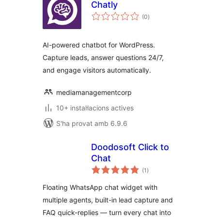
Chatly
puntuacions
(0
)
totals
AI-powered chatbot for WordPress.
Capture leads, answer questions 24/7,
and engage visitors automatically.
mediamanagementcorp
10+ instal·lacions actives
S'ha provat amb 6.9.6
Doodosoft Click to
Chat
puntuacions
(1
)
totals
Floating WhatsApp chat widget with
multiple agents, built-in lead capture and
FAQ quick-replies — turn every chat into