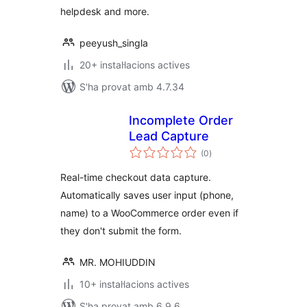
helpdesk and more.
peeyush_singla
20+ instal·lacions actives
S'ha provat amb 4.7.34
Incomplete Order
Lead Capture
puntuacions
(0
)
totals
Real-time checkout data capture.
Automatically saves user input (phone,
name) to a WooCommerce order even if
they don't submit the form.
MR. MOHIUDDIN
10+ instal·lacions actives
S'ha provat amb 6.9.6