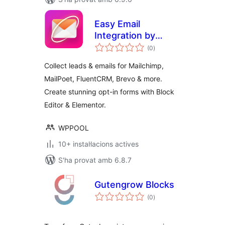
Easy Email
Integration by
puntuacions
WPPOOL
(0
)
totals
Collect leads & emails for Mailchimp,
MailPoet, FluentCRM, Brevo & more.
Create stunning opt-in forms with Block
Editor & Elementor.
WPPOOL
10+ instal·lacions actives
S'ha provat amb 6.8.7
Gutengrow Blocks
puntuacions
(0
)
totals