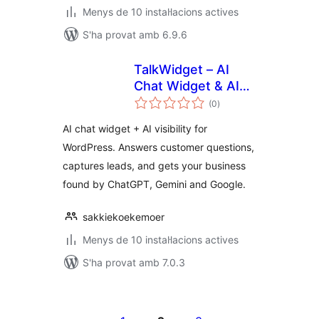
Menys de 10 instal·lacions actives
S'ha provat amb 6.9.6
TalkWidget – AI
Chat Widget & AI
puntuacions
Visibility
(0
)
totals
AI chat widget + AI visibility for
WordPress. Answers customer questions,
captures leads, and gets your business
found by ChatGPT, Gemini and Google.
sakkiekoekemoer
Menys de 10 instal·lacions actives
S'ha provat amb 7.0.3
Paginació