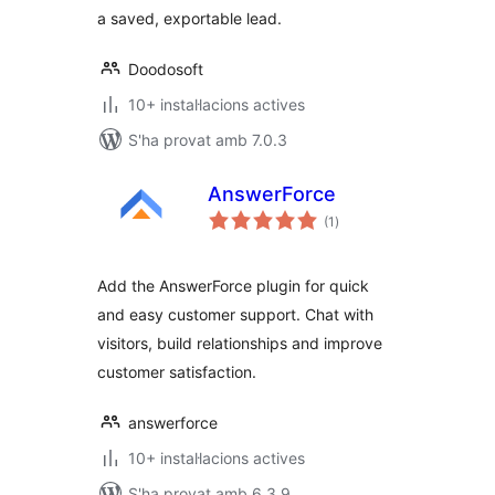
a saved, exportable lead.
Doodosoft
10+ instal·lacions actives
S'ha provat amb 7.0.3
AnswerForce
puntuacions
(1
)
totals
Add the AnswerForce plugin for quick
and easy customer support. Chat with
visitors, build relationships and improve
customer satisfaction.
answerforce
10+ instal·lacions actives
S'ha provat amb 6.3.9