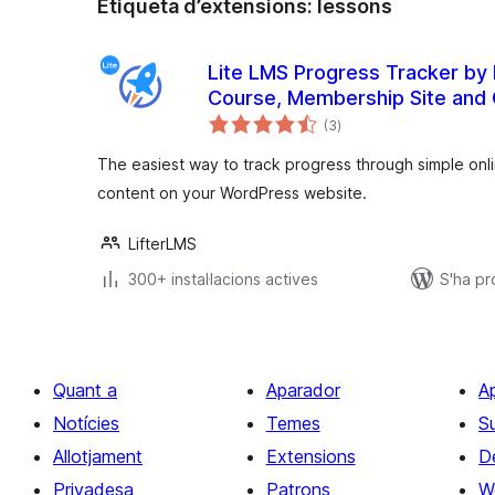
Etiqueta d’extensions:
lessons
Lite LMS Progress Tracker by 
Course, Membership Site and
puntuacions
Tracking for WordPress
(3
)
totals
The easiest way to track progress through simple onl
content on your WordPress website.
LifterLMS
300+ instal·lacions actives
S'ha pr
Quant a
Aparador
A
Notícies
Temes
S
Allotjament
Extensions
D
Privadesa
Patrons
W