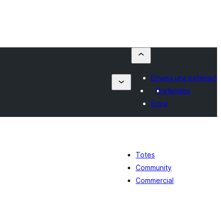
Envieu una extensió
Preferides
Entra
Totes
Community
Commercial