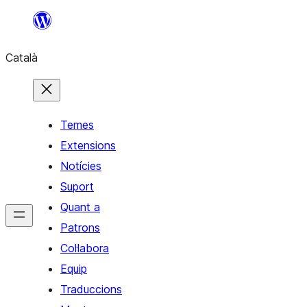
Vés
al
Català
contingut
Temes
Extensions
Notícies
Suport
Quant a
Patrons
Col·labora
Equip
Traduccions