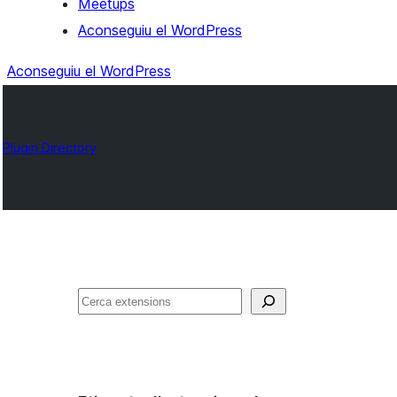
Meetups
Aconseguiu el WordPress
Aconseguiu el WordPress
Plugin Directory
Cerca