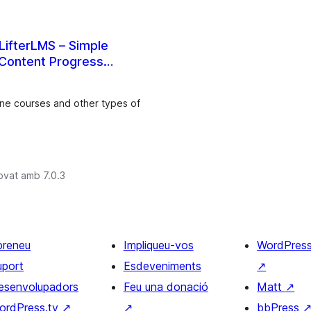
LifterLMS – Simple
 Content Progress
ine courses and other types of
ovat amb 7.0.3
preneu
Impliqueu-vos
WordPres
uport
Esdeveniments
↗
esenvolupadors
Feu una donació
Matt
↗
ordPress.tv
↗
↗
bbPress