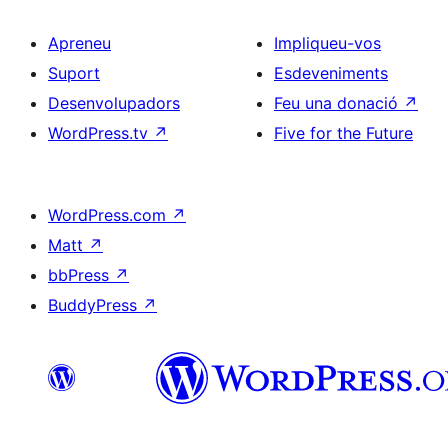
Apreneu
Impliqueu-vos
Suport
Esdeveniments
Desenvolupadors
Feu una donació
↗
WordPress.tv
↗
Five for the Future
WordPress.com
↗
Matt
↗
bbPress
↗
BuddyPress
↗