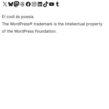
Visiteu el nostre compte X (abans Twitter)
Visiteu el nostre compte de Bluesky
Visiteu el nostre compte al Mastodon
Visiteu el nostre compte de Threads
Visiteu la nostra pàgina al Facebook
Visiteu el nostre compte d'Instagram
Visiteu el nostre compte de LinkedIn
Visiteu el nostre compte de TikTok
Visiteu el nostre canal al YouTube
Visiteu el nostre compte de Tumblr
El codi és poesia.
The WordPress® trademark is the intellectual property
of the WordPress Foundation.