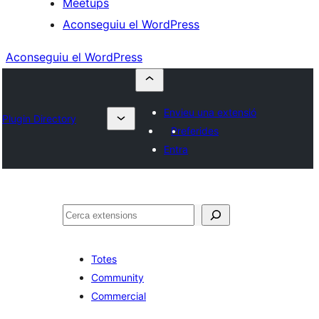
Meetups
Aconseguiu el WordPress
Aconseguiu el WordPress
Envieu una extensió
Plugin Directory
Preferides
Entra
Cerca
Totes
Community
Commercial