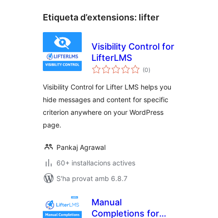
Etiqueta d’extensions:
lifter
Visibility Control for
LifterLMS
puntuacions
(0
)
totals
Visibility Control for Lifter LMS helps you
hide messages and content for specific
criterion anywhere on your WordPress
page.
Pankaj Agrawal
60+ instal·lacions actives
S'ha provat amb 6.8.7
Manual
Completions for