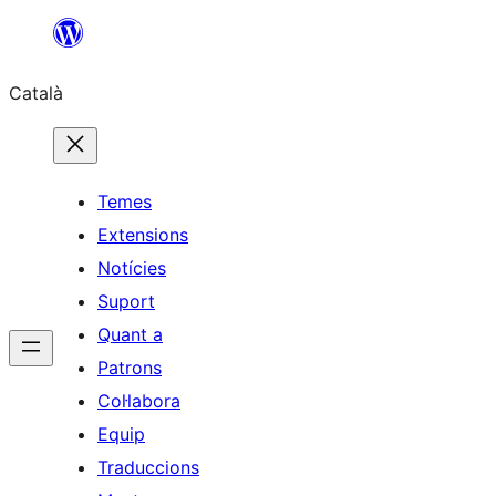
Vés
al
Català
contingut
Temes
Extensions
Notícies
Suport
Quant a
Patrons
Col·labora
Equip
Traduccions