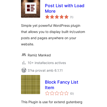
Post List with Load
More
puntuacions
(1
)
totals
Simple yet powerful WordPress plugin
that allows you to display built-in/custom
posts and pages anywhere on your
website.
Ramiz Manked
10+ instal·lacions actives
S'ha provat amb 6.1.11
Block Fancy List
Item
puntuacions
(0
)
totals
This Plugin is use for extend gutenberg