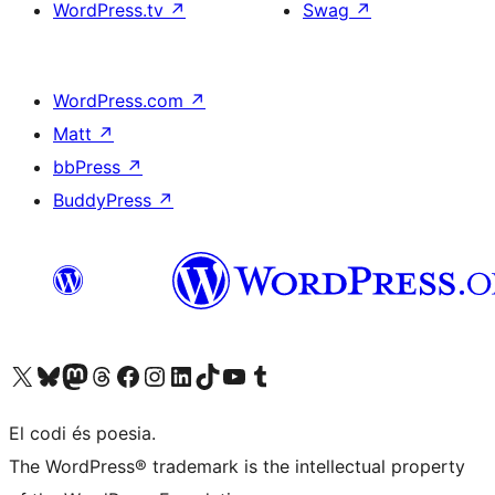
WordPress.tv
↗
Swag
↗
WordPress.com
↗
Matt
↗
bbPress
↗
BuddyPress
↗
Visiteu el nostre compte X (abans Twitter)
Visiteu el nostre compte de Bluesky
Visiteu el nostre compte al Mastodon
Visiteu el nostre compte de Threads
Visiteu la nostra pàgina al Facebook
Visiteu el nostre compte d'Instagram
Visiteu el nostre compte de LinkedIn
Visiteu el nostre compte de TikTok
Visiteu el nostre canal al YouTube
Visiteu el nostre compte de Tumblr
El codi és poesia.
The WordPress® trademark is the intellectual property