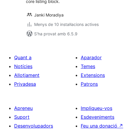
core listing block.
Janki Moradiya
Menys de 10 instal·lacions actives
S'ha provat amb 6.5.9
Quant a
Aparador
Notícies
Temes
Allotjament
Extensions
Privadesa
Patrons
Apreneu
Impliqueu-vos
Suport
Esdeveniments
Desenvolupadors
Feu una donació
↗