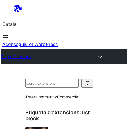
Vés
al
Català
contingut
Aconseguiu el WordPress
Plugin Directory
Cerca
Totes
Community
Commercial
Etiqueta d’extensions:
list
block