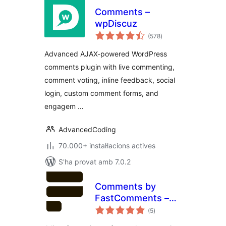
Comments –
wpDiscuz
puntuacions
(578
)
totals
Advanced AJAX-powered WordPress
comments plugin with live commenting,
comment voting, inline feedback, social
login, custom comment forms, and
engagem …
AdvancedCoding
70.000+ instal·lacions actives
S'ha provat amb 7.0.2
Comments by
FastComments –
puntuacions
Live, Privacy-First
(5
)
totals
Comment System