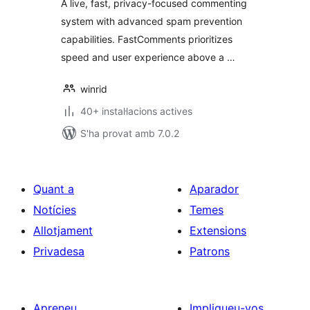
A live, fast, privacy-focused commenting
system with advanced spam prevention
capabilities. FastComments prioritizes
speed and user experience above a …
winrid
40+ instal·lacions actives
S'ha provat amb 7.0.2
Quant a
Aparador
Notícies
Temes
Allotjament
Extensions
Privadesa
Patrons
Apreneu
Impliqueu-vos