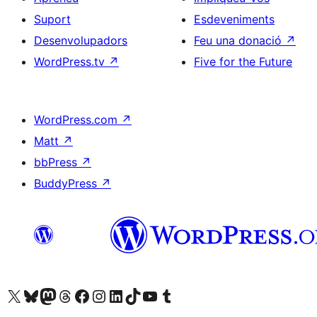
Suport
Esdeveniments
Desenvolupadors
Feu una donació
↗
WordPress.tv
↗
Five for the Future
WordPress.com
↗
Matt
↗
bbPress
↗
BuddyPress
↗
Visiteu el nostre compte X (abans Twitter)
Visiteu el nostre compte de Bluesky
Visiteu el nostre compte al Mastodon
Visiteu el nostre compte de Threads
Visiteu la nostra pàgina al Facebook
Visiteu el nostre compte d'Instagram
Visiteu el nostre compte de LinkedIn
Visiteu el nostre compte de TikTok
Visiteu el nostre canal al YouTube
Visiteu el nostre compte de Tumblr