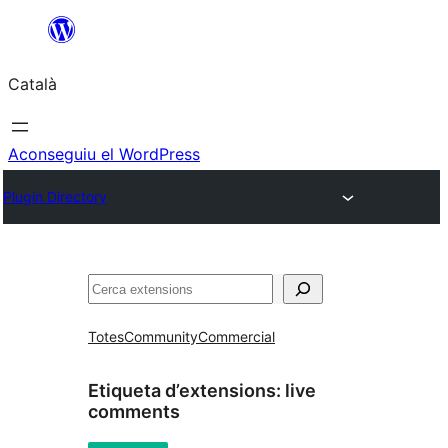
Vés
al
Català
contingut
Aconseguiu el WordPress
Plugin Directory
Cerca
Totes
Community
Commercial
Etiqueta d’extensions:
live
comments