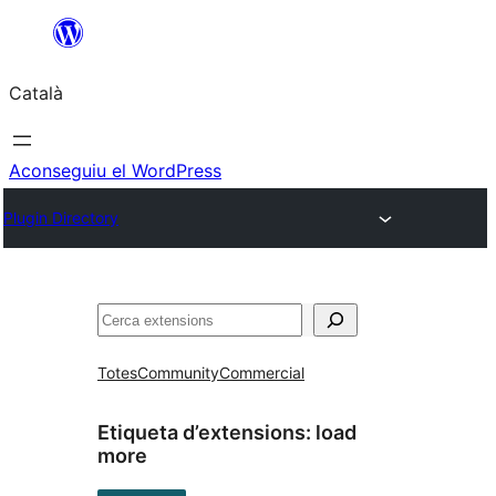
Vés
al
Català
contingut
Aconseguiu el WordPress
Plugin Directory
Cerca
Totes
Community
Commercial
Etiqueta d’extensions:
load
more