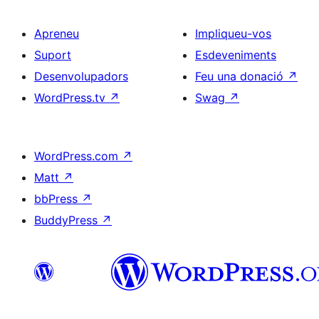
Apreneu
Impliqueu-vos
Suport
Esdeveniments
Desenvolupadors
Feu una donació
↗
WordPress.tv
↗
Swag
↗
WordPress.com
↗
Matt
↗
bbPress
↗
BuddyPress
↗