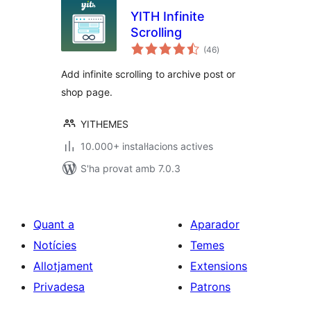
YITH Infinite
Scrolling
puntuacions
(46
)
totals
Add infinite scrolling to archive post or
shop page.
YITHEMES
10.000+ instal·lacions actives
S'ha provat amb 7.0.3
Quant a
Aparador
Notícies
Temes
Allotjament
Extensions
Privadesa
Patrons