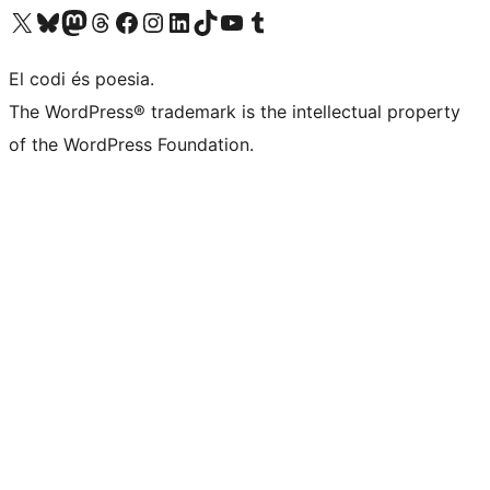
Visiteu el nostre compte X (abans Twitter)
Visiteu el nostre compte de Bluesky
Visiteu el nostre compte al Mastodon
Visiteu el nostre compte de Threads
Visiteu la nostra pàgina al Facebook
Visiteu el nostre compte d'Instagram
Visiteu el nostre compte de LinkedIn
Visiteu el nostre compte de TikTok
Visiteu el nostre canal al YouTube
Visiteu el nostre compte de Tumblr
El codi és poesia.
The WordPress® trademark is the intellectual property
of the WordPress Foundation.